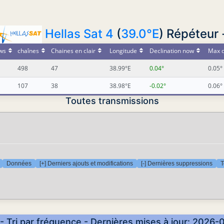
Hellas Sat 4
(
39.0°E
) Répéteur 
ws
chaînes
Chaines en clair
Longitude
Declination now
Max d
498
47
38.99°E
0.04°
0.05°
107
38
38.98°E
-0.02°
0.06°
Toutes transmissions
Données
[+] Derniers ajouts et modifications
[-] Dernières suppressions
T
- Tri par fréquence - Dernières mises à jour: 2026