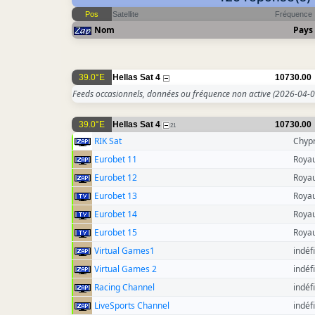
Pos
Satellite
Fréquence
Nom
Pays
39.0°E
Hellas Sat 4
10730.00
Feeds occasionnels, données ou fréquence non active
(2026-04-0
39.0°E
Hellas Sat 4
10730.00
21
RIK Sat
Chyp
Eurobet 11
Roya
Eurobet 12
Roya
Eurobet 13
Roya
Eurobet 14
Roya
Eurobet 15
Roya
Virtual Games1
indéfi
Virtual Games 2
indéfi
Racing Channel
indéfi
LiveSports Channel
indéfi