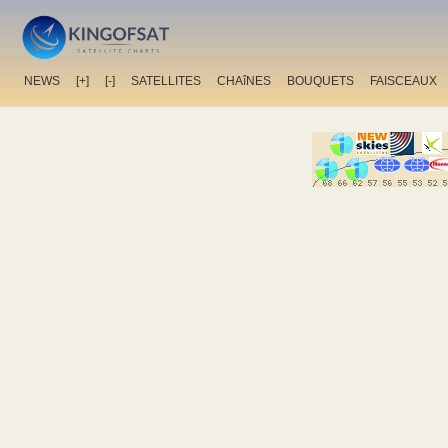
NEWS
[+]
[-]
SATELLITES
CHAîNES
BOUQUETS
FAISCEAUX