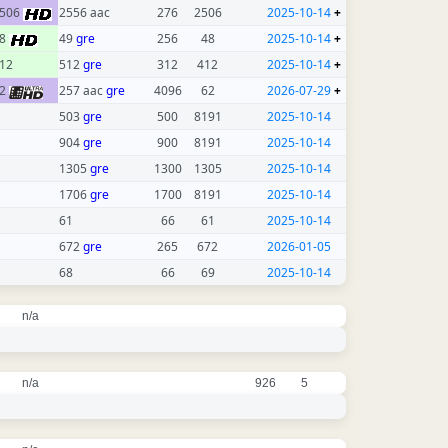
506
2556 aac
276
2506
2025-10-14
+
48
49
gre
256
48
2025-10-14
+
12
512
gre
312
412
2025-10-14
+
62
257 aac
gre
4096
62
2026-07-29
+
503
gre
500
8191
2025-10-14
904
gre
900
8191
2025-10-14
1305
gre
1300
1305
2025-10-14
1706
gre
1700
8191
2025-10-14
61
66
61
2025-10-14
672
gre
265
672
2026-01-05
68
66
69
2025-10-14
n/a
n/a
926
5