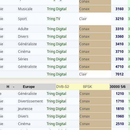
Conax
ie
Musicale
Tring Digital
Conax
3160
3
ie
Sport
Tring TV
Clair
3210
3
ie
Adulte
Tring Digital
Conax
3310
ie
Divers
Tring Digital
Conax
3360
3
ie
Généraliste
Tring Digital
Conax
3410
ie
Cinéma
Tring Digital
Conax
3710
ie
Séries
Tring Digital
Conax
3760
ie
Généraliste
Tring Digital
Conax
4710
Tring Digital
Clair
7012
H
-
Europe
DVB-S2
8PSK
30000
5/6
e
Généraliste
Tring Digital
Conax
1210
ie
Divertissement
Tring Digital
Conax
1710
ie
Jeunesse
Tring Digital
Conax
1810
ie
Divers
Tring Digital
Conax
1960
ie
Cinéma
Tring Digital
Conax
2510