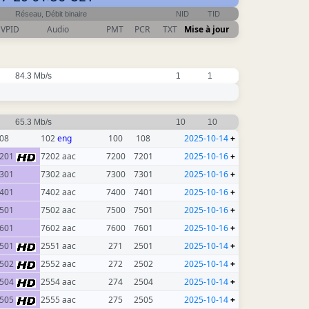
Réseau, Débit binaire
NID
TID
VPID
Audio
PMT
PCR
TXT
Mise à jour
84.3 Mb/s
1
1
65.3 Mb/s
10
10
08
102
eng
100
108
2025-10-14
+
201
7202 aac
7200
7201
2025-10-16
+
301
7302 aac
7300
7301
2025-10-16
+
401
7402 aac
7400
7401
2025-10-16
+
501
7502 aac
7500
7501
2025-10-16
+
601
7602 aac
7600
7601
2025-10-16
+
501
2551 aac
271
2501
2025-10-14
+
502
2552 aac
272
2502
2025-10-14
+
504
2554 aac
274
2504
2025-10-14
+
505
2555 aac
275
2505
2025-10-14
+