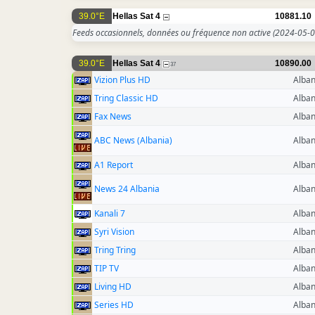
39.0°E
Hellas Sat 4
10881.10
Feeds occasionnels, données ou fréquence non active
(2024-05-0
39.0°E
Hellas Sat 4
10890.00
37
Vizion Plus HD
Alban
Tring Classic HD
Alban
Fax News
Alban
ABC News (Albania)
Alban
A1 Report
Alban
News 24 Albania
Alban
Kanali 7
Alban
Syri Vision
Alban
Tring Tring
Alban
TIP TV
Alban
Living HD
Alban
Series HD
Alban