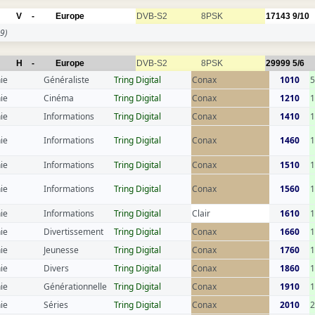
V
-
Europe
DVB-S2
8PSK
17143
9/10
9)
H
-
Europe
DVB-S2
8PSK
29999
5/6
ie
Généraliste
Tring Digital
Conax
1010
ie
Cinéma
Tring Digital
Conax
1210
ie
Informations
Tring Digital
Conax
1410
1
ie
Informations
Tring Digital
Conax
1460
1
ie
Informations
Tring Digital
Conax
1510
ie
Informations
Tring Digital
Conax
1560
1
ie
Informations
Tring Digital
Clair
1610
1
ie
Divertissement
Tring Digital
Conax
1660
ie
Jeunesse
Tring Digital
Conax
1760
1
ie
Divers
Tring Digital
Conax
1860
1
ie
Générationnelle
Tring Digital
Conax
1910
ie
Séries
Tring Digital
Conax
2010