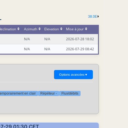
38.0E
-
eclination
Azimuth
Elevation
Mise à jour
N/A
N/A
2026-07-28 18:02
N/A
N/A
2026-07-29 08:42
Options avancées
▼
emporairement en clair
Répéteur -
Flux/débits
-07-29 01:30 CET