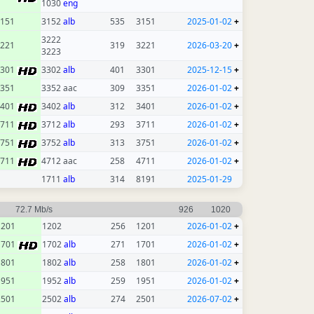
1030
eng
151
3152
alb
535
3151
2025-01-02
+
3222
221
319
3221
2026-03-20
+
3223
3301
3302
alb
401
3301
2025-12-15
+
351
3352 aac
309
3351
2026-01-02
+
3401
3402
alb
312
3401
2026-01-02
+
3711
3712
alb
293
3711
2026-01-02
+
3751
3752
alb
313
3751
2026-01-02
+
4711
4712 aac
258
4711
2026-01-02
+
1711
alb
314
8191
2025-01-29
72.7 Mb/s
926
1020
1201
1202
256
1201
2026-01-02
+
1701
1702
alb
271
1701
2026-01-02
+
1801
1802
alb
258
1801
2026-01-02
+
1951
1952
alb
259
1951
2026-01-02
+
2501
2502
alb
274
2501
2026-07-02
+