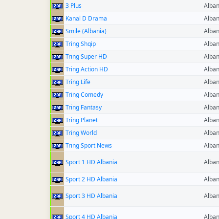
3 Plus
Alban
Kanal D Drama
Alban
Smile (Albania)
Alban
Tring Shqip
Alban
Tring Super HD
Alban
Tring Action HD
Alban
Tring Life
Alban
Tring Comedy
Alban
Tring Fantasy
Alban
Tring Planet
Alban
Tring World
Alban
Tring Sport News
Alban
Sport 1 HD Albania
Alban
Sport 2 HD Albania
Alban
Sport 3 HD Albania
Alban
Sport 4 HD Albania
Alban