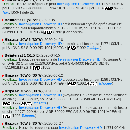
Türksat 4A (42°E)
, 2020-10-02
D-Smart
: Nouvelle fréquence pour
Investigation Discovery HD
: 11789.00MHz,
pol.H (DVB-S2 SR:20000 FEC:3/4 SID:16003 PID:4653[MPEG-4]
/4753
Turc
,4853- Irdeto 2).
Belintersat 1 (51.5°E)
, 2020-05-11
Fotelka.tv
:
Investigation Discovery HD
est à nouveau cryptée après avoir été
diffusée en clair temporairement sur 11230.00MHz, pol.H SR:45000 FEC:8/9
SID:99 PID:1991[MPEG-4]
/1992 (Panaccess).
Hispasat 30W-5 (30°W)
, 2020-04-18
Fotelka.tv
:
Investigation Discovery HD
a cessé sa diffusion sur 11771.00MHz,
pol.V (DVB-S2 SID:99 PID:1991[MPEG-4]
/1992
Tchèque
)
Belintersat 1 (51.5°E)
, 2020-04-15
Fotelka.tv
: Début des émissions de
Investigation Discovery HD
(Royaume Uni)
en DVB-S2 Clair sur 11230.00MHz, pol.H SR:45000 FEC:8/9 SID:99
PID:1991[MPEG-4]
/1992.
Hispasat 30W-5 (30°W)
, 2020-03-12
Fotelka.tv
:
Investigation Discovery HD
a cessé sa diffusion sur 11891.00MHz,
pol.V (DVB-S2 SID:99 PID:1991[MPEG-4]
/1992
Tchèque
)
Hispasat 30W-5 (30°W)
, 2020-03-01
Fotelka.tv
:
Investigation Discovery HD
(Royaume Uni) est actuellement diffusée
en clair (11891.00MHz, pol.V SR:30000 FEC:3/4 SID:99 PID:1991[MPEG-4]
/1992
Tchèque
).
Fotelka.tv
:
Investigation Discovery HD
(Royaume Uni) est actuellement diffusée
en clair (11771.00MHz, pol.V SR:30000 FEC:5/6 SID:99 PID:1991[MPEG-4]
/1992
Tchèque
).
Hispasat 30W-5 (30°W)
, 2020-02-27
Fotelka.tv
: Nouvelle fréquence pour
Investigation Discovery HD
: 11771.00MHz,