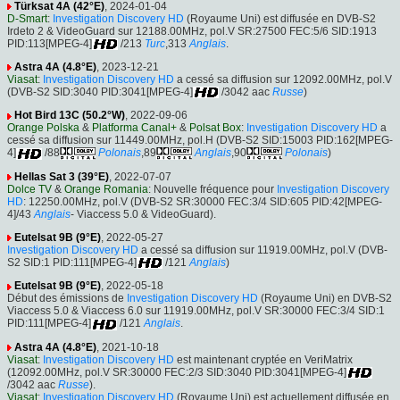
Türksat 4A (42°E)
, 2024-01-04
D-Smart
:
Investigation Discovery HD
(Royaume Uni) est diffusée en DVB-S2
Irdeto 2 & VideoGuard sur 12188.00MHz, pol.V SR:27500 FEC:5/6 SID:1913
PID:113[MPEG-4]
/213
Turc
,313
Anglais
.
Astra 4A (4.8°E)
, 2023-12-21
Viasat
:
Investigation Discovery HD
a cessé sa diffusion sur 12092.00MHz, pol.V
(DVB-S2 SID:3040 PID:3041[MPEG-4]
/3042 aac
Russe
)
Hot Bird 13C (50.2°W)
, 2022-09-06
Orange Polska
&
Platforma Canal+
&
Polsat Box
:
Investigation Discovery HD
a
cessé sa diffusion sur 11449.00MHz, pol.H (DVB-S2 SID:15003 PID:162[MPEG-
4]
/88
Polonais
,89
Anglais
,90
Polonais
)
Hellas Sat 3 (39°E)
, 2022-07-07
Dolce TV
&
Orange Romania
: Nouvelle fréquence pour
Investigation Discovery
HD
: 12250.00MHz, pol.V (DVB-S2 SR:30000 FEC:3/4 SID:605 PID:42[MPEG-
4]/43
Anglais
- Viaccess 5.0 & VideoGuard).
Eutelsat 9B (9°E)
, 2022-05-27
Investigation Discovery HD
a cessé sa diffusion sur 11919.00MHz, pol.V (DVB-
S2 SID:1 PID:111[MPEG-4]
/121
Anglais
)
Eutelsat 9B (9°E)
, 2022-05-18
Début des émissions de
Investigation Discovery HD
(Royaume Uni) en DVB-S2
Viaccess 5.0 & Viaccess 6.0 sur 11919.00MHz, pol.V SR:30000 FEC:3/4 SID:1
PID:111[MPEG-4]
/121
Anglais
.
Astra 4A (4.8°E)
, 2021-10-18
Viasat
:
Investigation Discovery HD
est maintenant cryptée en VeriMatrix
(12092.00MHz, pol.V SR:30000 FEC:2/3 SID:3040 PID:3041[MPEG-4]
/3042 aac
Russe
).
Viasat
:
Investigation Discovery HD
(Royaume Uni) est actuellement diffusée en