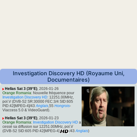
Investigation Discovery HD (Royaume Uni,
Documentaires)
Hellas Sat 3 (39°E)
, 2026-01-26
Orange Romania
: Nouvelle fréquence pour
Investigation Discovery HD
: 12251.00MHz,
pol.V (DVB-S2 SR:30000 FEC:3/4 SID:605
PID:42[MPEG-4]/43
Anglais
,55
Hongrois
-
Viaccess 5.0 & VideoGuard).
Hellas Sat 3 (39°E)
, 2026-01-23
Orange Romania
:
Investigation Discovery HD
a
cessé sa diffusion sur 12251.00MHz, pol.V
(DVB-S2 SID:605 PID:42[MPEG-4]
/43
Anglais
)