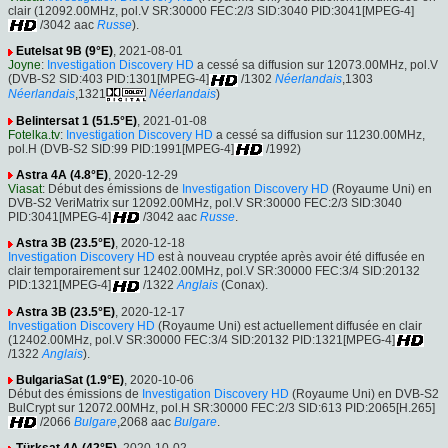
clair (12092.00MHz, pol.V SR:30000 FEC:2/3 SID:3040 PID:3041[MPEG-4]
/3042 aac
Russe
).
Eutelsat 9B (9°E)
, 2021-08-01
Joyne
:
Investigation Discovery HD
a cessé sa diffusion sur 12073.00MHz, pol.V
(DVB-S2 SID:403 PID:1301[MPEG-4]
/1302
Néerlandais
,1303
Néerlandais
,1321
Néerlandais
)
Belintersat 1 (51.5°E)
, 2021-01-08
Fotelka.tv
:
Investigation Discovery HD
a cessé sa diffusion sur 11230.00MHz,
pol.H (DVB-S2 SID:99 PID:1991[MPEG-4]
/1992)
Astra 4A (4.8°E)
, 2020-12-29
Viasat
: Début des émissions de
Investigation Discovery HD
(Royaume Uni) en
DVB-S2 VeriMatrix sur 12092.00MHz, pol.V SR:30000 FEC:2/3 SID:3040
PID:3041[MPEG-4]
/3042 aac
Russe
.
Astra 3B (23.5°E)
, 2020-12-18
Investigation Discovery HD
est à nouveau cryptée après avoir été diffusée en
clair temporairement sur 12402.00MHz, pol.V SR:30000 FEC:3/4 SID:20132
PID:1321[MPEG-4]
/1322
Anglais
(Conax).
Astra 3B (23.5°E)
, 2020-12-17
Investigation Discovery HD
(Royaume Uni) est actuellement diffusée en clair
(12402.00MHz, pol.V SR:30000 FEC:3/4 SID:20132 PID:1321[MPEG-4]
/1322
Anglais
).
BulgariaSat (1.9°E)
, 2020-10-06
Début des émissions de
Investigation Discovery HD
(Royaume Uni) en DVB-S2
BulCrypt sur 12072.00MHz, pol.H SR:30000 FEC:2/3 SID:613 PID:2065[H.265]
/2066
Bulgare
,2068 aac
Bulgare
.