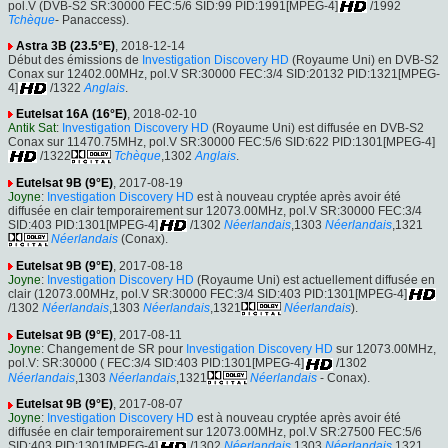
pol.V (DVB-S2 SR:30000 FEC:5/6 SID:99 PID:1991[MPEG-4]
/1992
Tchèque
- Panaccess).
Astra 3B (23.5°E)
, 2018-12-14
Début des émissions de
Investigation Discovery HD
(Royaume Uni) en DVB-S2
Conax sur 12402.00MHz, pol.V SR:30000 FEC:3/4 SID:20132 PID:1321[MPEG-
4]
/1322
Anglais
.
Eutelsat 16A (16°E)
, 2018-02-10
Antik Sat
:
Investigation Discovery HD
(Royaume Uni) est diffusée en DVB-S2
Conax sur 11470.75MHz, pol.V SR:30000 FEC:5/6 SID:622 PID:1301[MPEG-4]
/1322
Tchèque
,1302
Anglais
.
Eutelsat 9B (9°E)
, 2017-08-19
Joyne
:
Investigation Discovery HD
est à nouveau cryptée après avoir été
diffusée en clair temporairement sur 12073.00MHz, pol.V SR:30000 FEC:3/4
SID:403 PID:1301[MPEG-4]
/1302
Néerlandais
,1303
Néerlandais
,1321
Néerlandais
(Conax).
Eutelsat 9B (9°E)
, 2017-08-18
Joyne
:
Investigation Discovery HD
(Royaume Uni) est actuellement diffusée en
clair (12073.00MHz, pol.V SR:30000 FEC:3/4 SID:403 PID:1301[MPEG-4]
/1302
Néerlandais
,1303
Néerlandais
,1321
Néerlandais
).
Eutelsat 9B (9°E)
, 2017-08-11
Joyne
: Changement de SR pour
Investigation Discovery HD
sur 12073.00MHz,
pol.V: SR:30000 ( FEC:3/4 SID:403 PID:1301[MPEG-4]
/1302
Néerlandais
,1303
Néerlandais
,1321
Néerlandais
- Conax).
Eutelsat 9B (9°E)
, 2017-08-07
Joyne
:
Investigation Discovery HD
est à nouveau cryptée après avoir été
diffusée en clair temporairement sur 12073.00MHz, pol.V SR:27500 FEC:5/6
SID:403 PID:1301[MPEG-4]
/1302
Néerlandais
,1303
Néerlandais
,1321