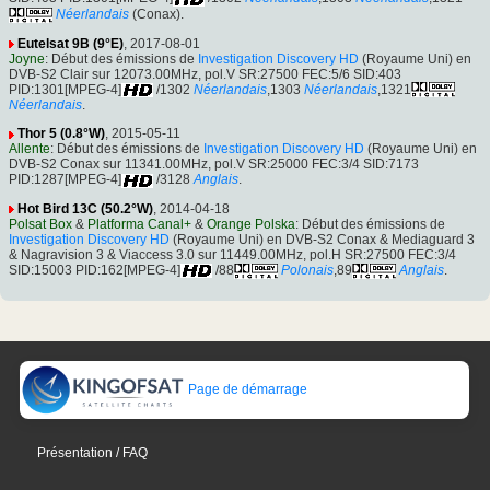
Néerlandais
(Conax).
Eutelsat 9B (9°E)
, 2017-08-01
Joyne
: Début des émissions de
Investigation Discovery HD
(Royaume Uni) en
DVB-S2 Clair sur 12073.00MHz, pol.V SR:27500 FEC:5/6 SID:403
PID:1301[MPEG-4]
/1302
Néerlandais
,1303
Néerlandais
,1321
Néerlandais
.
Thor 5 (0.8°W)
, 2015-05-11
Allente
: Début des émissions de
Investigation Discovery HD
(Royaume Uni) en
DVB-S2 Conax sur 11341.00MHz, pol.V SR:25000 FEC:3/4 SID:7173
PID:1287[MPEG-4]
/3128
Anglais
.
Hot Bird 13C (50.2°W)
, 2014-04-18
Polsat Box
&
Platforma Canal+
&
Orange Polska
: Début des émissions de
Investigation Discovery HD
(Royaume Uni) en DVB-S2 Conax & Mediaguard 3
& Nagravision 3 & Viaccess 3.0 sur 11449.00MHz, pol.H SR:27500 FEC:3/4
SID:15003 PID:162[MPEG-4]
/88
Polonais
,89
Anglais
.
Page de démarrage
Présentation / FAQ