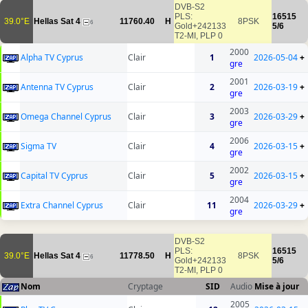
DVB-S2
PLS:
16515
39.0°E
Hellas Sat 4
11760.40
H
8PSK
6
Gold+242133
5/6
T2-MI, PLP 0
2000
Alpha TV Cyprus
Clair
1
2026-05-04
+
gre
2001
Antenna TV Cyprus
Clair
2
2026-03-19
+
gre
2003
Omega Channel Cyprus
Clair
3
2026-03-29
+
gre
2006
Sigma TV
Clair
4
2026-03-15
+
gre
2002
Capital TV Cyprus
Clair
5
2026-03-15
+
gre
2004
Extra Channel Cyprus
Clair
11
2026-03-29
+
gre
DVB-S2
PLS:
16515
39.0°E
Hellas Sat 4
11778.50
H
8PSK
6
Gold+242133
5/6
T2-MI, PLP 0
Nom
Cryptage
SID
Audio
Mise à jour
2005