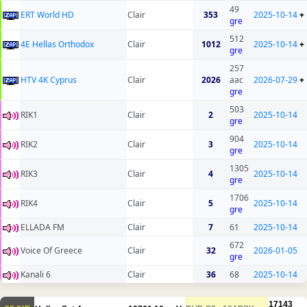
49
ERT World HD
Clair
353
2025-10-14
+
gre
512
4E Hellas Orthodox
Clair
1012
2025-10-14
+
gre
257
HTV 4K Cyprus
Clair
2026
aac
2026-07-29
+
gre
503
RIK1
Clair
2
2025-10-14
gre
904
RIK2
Clair
3
2025-10-14
gre
1305
RIK3
Clair
4
2025-10-14
gre
1706
RIK4
Clair
5
2025-10-14
gre
ELLADA FM
Clair
7
61
2025-10-14
672
Voice Of Greece
Clair
32
2026-01-05
gre
Kanali 6
Clair
36
68
2025-10-14
17143