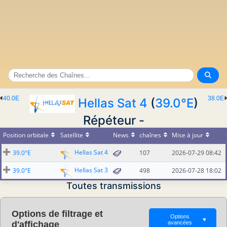
40.0E
38.0E
Hellas Sat 4
(
39.0°E
)
Répéteur -
Position orbitale
Satellite
News
chaînes
Mise à jour
Hellas Sat 4
39.0°E
107
2026-07-29 08:42
Hellas Sat 3
39.0°E
498
2026-07-28 18:02
Toutes transmissions
Options de filtrage et
Options
▼
d'affichage
avancées