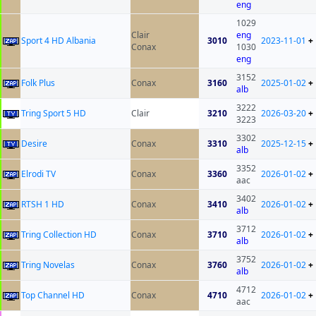
eng
1029
Clair
eng
Sport 4 HD Albania
3010
2023-11-01
+
Conax
1030
eng
3152
Folk Plus
Conax
3160
2025-01-02
+
alb
3222
Tring Sport 5 HD
Clair
3210
2026-03-20
+
3223
3302
Desire
Conax
3310
2025-12-15
+
alb
3352
Elrodi TV
Conax
3360
2026-01-02
+
aac
3402
RTSH 1 HD
Conax
3410
2026-01-02
+
alb
3712
Tring Collection HD
Conax
3710
2026-01-02
+
alb
3752
Tring Novelas
Conax
3760
2026-01-02
+
alb
4712
Top Channel HD
Conax
4710
2026-01-02
+
aac