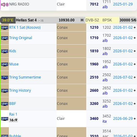
1711
NRG RADIO
Clair
7012
2025-01-29
alb
39.0°E
Hellas Sat 4
10930.00
H
DVB-S2
8PSK
30000
5/6
31
RTK 1 Sat (Kosovo)
Conax
1210
1202
2026-01-02
+
1702
Tring Original
Conax
1710
2026-01-02
+
alb
1802
Kids
Conax
1810
2026-01-02
+
alb
1952
Muse
Conax
1960
2026-01-02
+
alb
2502
Tring Summertime
Conax
2510
2026-07-02
+
alb
2652
Tring History
Conax
2660
2026-01-02
+
alb
3252
BBF
Conax
3260
2026-01-02
+
alb
Rai 1
3452
Clair
3460
2026-06-29
+
ita
3514
Bubble
Conax
3510
aac
2026-01-02
+