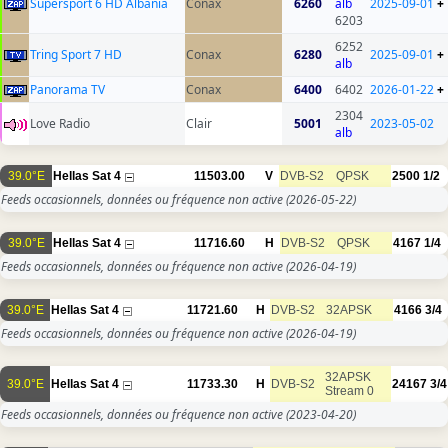
Supersport 6 HD Albania
Conax
6260
alb
2025-09-01
+
6203
6252
Tring Sport 7 HD
Conax
6280
2025-09-01
+
alb
Panorama TV
Conax
6400
6402
2026-01-22
+
2304
Love Radio
Clair
5001
2023-05-02
alb
39.0°E
Hellas Sat 4
11503.00
V
DVB-S2
QPSK
2500
1/2
Feeds occasionnels, données ou fréquence non active
(2026-05-22)
39.0°E
Hellas Sat 4
11716.60
H
DVB-S2
QPSK
4167
1/4
Feeds occasionnels, données ou fréquence non active
(2026-04-19)
39.0°E
Hellas Sat 4
11721.60
H
DVB-S2
32APSK
4166
3/4
Feeds occasionnels, données ou fréquence non active
(2026-04-19)
32APSK
39.0°E
Hellas Sat 4
11733.30
H
DVB-S2
24167
3/4
Stream 0
Feeds occasionnels, données ou fréquence non active
(2023-04-20)