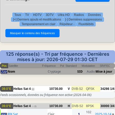
Tous
TV
HDTV
3DTV
Ultra HD
Radios
Données
[+] Derniers ajouts et modifications
[-] Dernières suppressions
Temporairement en clair
Répéteur -
Flux/débits
125 réponse(s) - Tri par fréquence - Dernières
mises à jour: 2026-07-29 01:30 CET
Pos
Satellite
Fréquence
Pol
Standard
Modulation
SR/FEC
Nom
Cryptage
SID
Audio
Mise à jour
39.0°E
Hellas Sat 4
10730.00
V
DVB-S2
QPSK
34286
1/4
Feeds occasionnels, données ou fréquence non active
(2026-04-06)
39.0°E
Hellas Sat 4
10730.00
H
DVB-S2
8PSK
30000
3/4
21
102
RIK Sat
Clair
1
2025-10-14
+