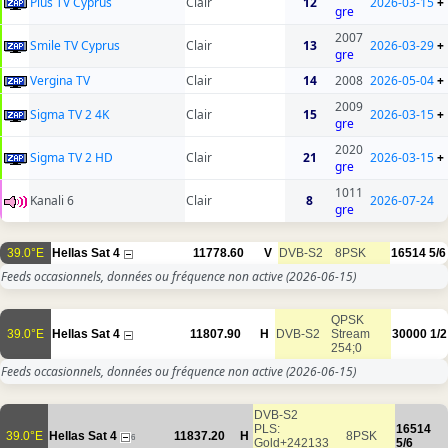
Plus TV Cyprus
Clair
12
2026-03-15
+
gre
2007
Smile TV Cyprus
Clair
13
2026-03-29
+
gre
Vergina TV
Clair
14
2008
2026-05-04
+
2009
Sigma TV 2 4K
Clair
15
2026-03-15
+
gre
2020
Sigma TV 2 HD
Clair
21
2026-03-15
+
gre
1011
Kanali 6
Clair
8
2026-07-24
gre
39.0°E
Hellas Sat 4
11778.60
V
DVB-S2
8PSK
16514
5/6
Feeds occasionnels, données ou fréquence non active
(2026-06-15)
QPSK
39.0°E
Hellas Sat 4
11807.90
H
DVB-S2
Stream
30000
1/2
254;0
Feeds occasionnels, données ou fréquence non active
(2026-06-15)
DVB-S2
PLS:
16514
39.0°E
Hellas Sat 4
11837.20
H
8PSK
6
Gold+242133
5/6