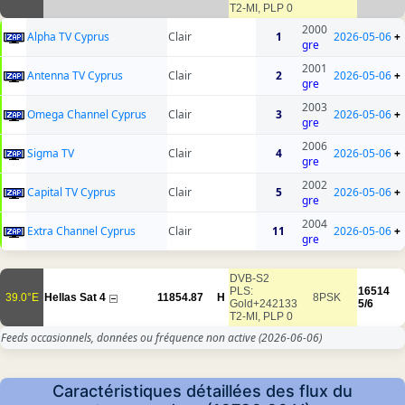
T2-MI, PLP 0
2000
Alpha TV Cyprus
Clair
1
2026-05-06
+
gre
2001
Antenna TV Cyprus
Clair
2
2026-05-06
+
gre
2003
Omega Channel Cyprus
Clair
3
2026-05-06
+
gre
2006
Sigma TV
Clair
4
2026-05-06
+
gre
2002
Capital TV Cyprus
Clair
5
2026-05-06
+
gre
2004
Extra Channel Cyprus
Clair
11
2026-05-06
+
gre
DVB-S2
PLS:
16514
39.0°E
Hellas Sat 4
11854.87
H
8PSK
Gold+242133
5/6
T2-MI, PLP 0
Feeds occasionnels, données ou fréquence non active
(2026-06-06)
Caractéristiques détaillées des flux du