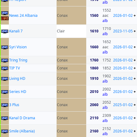
alb
1552
News 24 Albania
Conax
1560
aac
2026-01-02
+
alb
1710
Kanali 7
Clair
1610
2023-11-05
+
alb
1652
Syri Vision
Conax
1660
aac
2026-01-02
+
alb
Tring Tring
Conax
1760
1752
2026-01-02
+
TIP TV
Conax
1860
1852
2026-01-02
+
1902
Living HD
Conax
1910
2026-01-02
+
alb
2002
Series HD
Conax
2010
2026-01-02
+
alb
2052
3 Plus
Conax
2060
2025-01-02
+
alb
2309
Kanal D Drama
Conax
2110
2026-01-02
+
alb
2152
Smile (Albania)
Conax
2160
2026-01-02
+
alb