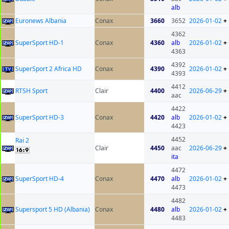
alb
Euronews Albania
Conax
3660
3652
2026-01-02
+
4362
SuperSport HD-1
Conax
4360
alb
2026-01-02
+
4363
4392
SuperSport 2 Africa HD
Conax
4390
2026-01-02
+
4393
4412
RTSH Sport
Clair
4400
2026-06-29
+
aac
4422
SuperSport HD-3
Conax
4420
alb
2026-01-02
+
4423
4452
Rai 2
Clair
4450
aac
2026-06-29
+
ita
4472
SuperSport HD-4
Conax
4470
alb
2026-01-02
+
4473
4482
Supersport 5 HD (Albania)
Conax
4480
alb
2026-01-02
+
4483