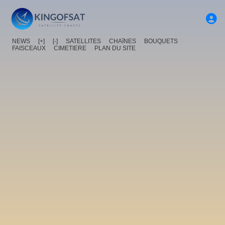
NEWS
[+]
[-]
SATELLITES
CHAîNES
BOUQUETS
FAISCEAUX
CIMETIERE
PLAN DU SITE