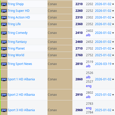
Tring Shqip
Conax
2210
2202
2026-01-02
+
Tring Super HD
Conax
2260
2252
2026-01-02
+
Tring Action HD
Conax
2310
2302
2026-01-02
+
Tring Life
Conax
2360
2352
2026-01-02
+
2402
Tring Comedy
Conax
2410
2026-01-02
+
alb
Tring Fantasy
Conax
2460
2452
2026-01-02
+
Tring Planet
Conax
2710
2702
2025-01-02
+
Tring World
Conax
2760
2752
2025-01-02
+
2519
Tring Sport News
Conax
2810
2026-03-19
+
alb
2526
alb
Sport 1 HD Albania
Conax
2860
2026-01-02
+
2527
eng
2802
Sport 2 HD Albania
Conax
2910
2025-01-02
+
alb
2783
eng
Sport 3 HD Albania
Conax
2960
2025-01-02
+
2784