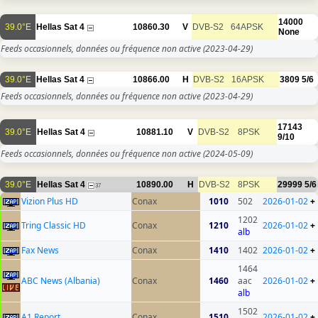
14000
39.0°E
Hellas Sat 4
10860.30
V
DVB-S2
64APSK
None
Feeds occasionnels, données ou fréquence non active
(2023-04-29)
39.0°E
Hellas Sat 4
10866.00
H
DVB-S2
16APSK
3809
5/6
Feeds occasionnels, données ou fréquence non active
(2023-04-29)
17143
39.0°E
Hellas Sat 4
10881.10
V
DVB-S2
8PSK
9/10
Feeds occasionnels, données ou fréquence non active
(2024-05-09)
39.0°E
Hellas Sat 4
10890.00
H
DVB-S2
8PSK
29999
5/6
37
Vizion Plus HD
Conax
1010
502
2026-01-02
+
1202
Tring Classic HD
Conax
1210
2026-01-02
+
alb
Fax News
Conax
1410
1402
2026-01-02
+
1464
ABC News (Albania)
Conax
1460
aac
2026-01-02
+
alb
1502
A1 Report
Conax
1510
2026-01-02
+