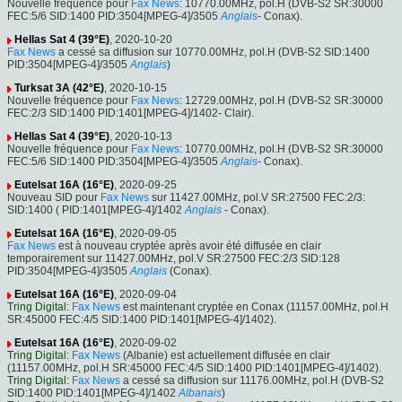
Nouvelle fréquence pour
Fax News
: 10770.00MHz, pol.H (DVB-S2 SR:30000
FEC:5/6 SID:1400 PID:3504[MPEG-4]/3505
Anglais
- Conax).
Hellas Sat 4 (39°E)
, 2020-10-20
Fax News
a cessé sa diffusion sur 10770.00MHz, pol.H (DVB-S2 SID:1400
PID:3504[MPEG-4]/3505
Anglais
)
Turksat 3A (42°E)
, 2020-10-15
Nouvelle fréquence pour
Fax News
: 12729.00MHz, pol.H (DVB-S2 SR:30000
FEC:2/3 SID:1400 PID:1401[MPEG-4]/1402- Clair).
Hellas Sat 4 (39°E)
, 2020-10-13
Nouvelle fréquence pour
Fax News
: 10770.00MHz, pol.H (DVB-S2 SR:30000
FEC:5/6 SID:1400 PID:3504[MPEG-4]/3505
Anglais
- Conax).
Eutelsat 16A (16°E)
, 2020-09-25
Nouveau SID pour
Fax News
sur 11427.00MHz, pol.V SR:27500 FEC:2/3:
SID:1400 ( PID:1401[MPEG-4]/1402
Anglais
- Conax).
Eutelsat 16A (16°E)
, 2020-09-05
Fax News
est à nouveau cryptée après avoir été diffusée en clair
temporairement sur 11427.00MHz, pol.V SR:27500 FEC:2/3 SID:128
PID:3504[MPEG-4]/3505
Anglais
(Conax).
Eutelsat 16A (16°E)
, 2020-09-04
Tring Digital
:
Fax News
est maintenant cryptée en Conax (11157.00MHz, pol.H
SR:45000 FEC:4/5 SID:1400 PID:1401[MPEG-4]/1402).
Eutelsat 16A (16°E)
, 2020-09-02
Tring Digital
:
Fax News
(Albanie) est actuellement diffusée en clair
(11157.00MHz, pol.H SR:45000 FEC:4/5 SID:1400 PID:1401[MPEG-4]/1402).
Tring Digital
:
Fax News
a cessé sa diffusion sur 11176.00MHz, pol.H (DVB-S2
SID:1400 PID:1401[MPEG-4]/1402
Albanais
)