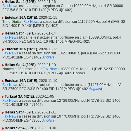
Hellas Sat 4 (39°E)
, 2020-11-16
Fax News
est maintenant cryptée en Conax (10889.00MHz, pol.H SR:30000
FEC:5/6 SID:1410 PID:1401[MPEG-4]/1402).
Eutelsat 16A (16°E)
, 2020-11-15
Tring Digital
:
Fax News
a cessé sa diffusion sur 11157.00MHz, pol.H (DVB-S2
SID:1400 PID:1401[MPEG-4]/1402)
Hellas Sat 4 (39°E)
, 2020-11-14
Fax News
(Albanie) est actuellement diffusée en clair (10889.00MHz, pol.H
SR:30000 FEC:5/6 SID:1410 PID:1401[MPEG-4]/1402).
Eutelsat 16A (16°E)
, 2020-11-13
Fax News
a cessé sa diffusion sur 11427.00MHz, pol.V (DVB-S2 SID:1400
PID:1401[MPEG-4]/1402
Anglais
)
Hellas Sat 4 (39°E)
, 2020-11-10
Nouvelle fréquence pour
Fax News
: 10889.00MHz, pol.H (DVB-S2 SR:30000
FEC:5/6 SID:1410 PID:1401[MPEG-4]/1402- Conax).
Eutelsat 16A (16°E)
, 2020-11-10
Fax News
(Albanie) est actuellement diffusée en clair (11427.00MHz, pol.V
SR:27500 FEC:2/3 SID:1400 PID:1401[MPEG-4]/1402
Anglais
).
Turksat 3A (42°E)
, 2020-11-05
Fax News
a cessé sa diffusion sur 12729.00MHz, pol.H (DVB-S2 SID:1400
PID:1401[MPEG-4]/1402)
Hellas Sat 4 (39°E)
, 2020-11-01
Fax News
a cessé sa diffusion sur 10770.00MHz, pol.H (DVB-S2 SID:1400
PID:3504[MPEG-4]/3505
Anglais
)
Hellas Sat 4 (39°E)
, 2020-10-30