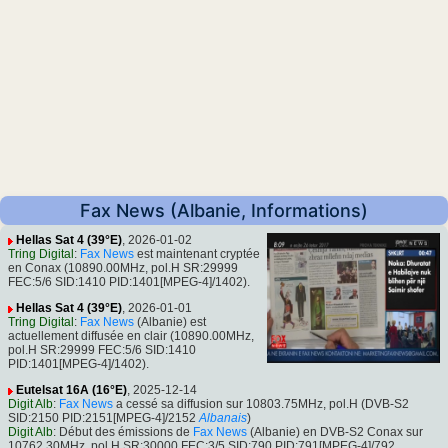
Fax News (Albanie, Informations)
Hellas Sat 4 (39°E)
, 2026-01-02
Tring Digital
:
Fax News
est maintenant cryptée
en Conax (10890.00MHz, pol.H SR:29999
FEC:5/6 SID:1410 PID:1401[MPEG-4]/1402).
Hellas Sat 4 (39°E)
, 2026-01-01
Tring Digital
:
Fax News
(Albanie) est
actuellement diffusée en clair (10890.00MHz,
pol.H SR:29999 FEC:5/6 SID:1410
PID:1401[MPEG-4]/1402).
Eutelsat 16A (16°E)
, 2025-12-14
Digit Alb
:
Fax News
a cessé sa diffusion sur 10803.75MHz, pol.H (DVB-S2
SID:2150 PID:2151[MPEG-4]/2152
Albanais
)
Digit Alb
: Début des émissions de
Fax News
(Albanie) en DVB-S2 Conax sur
10762.30MHz, pol.H SR:30000 FEC:3/5 SID:790 PID:791[MPEG-4]/792