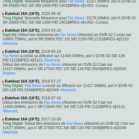
Tring Digital
: Nouvelle fréquence pour
Fax News
: 11157.00MHz, pol.H (DVB-S2
SR:45000 FEC:4/5 SID:1400 PID:1401[MPEG-4]/1402- Conax).
Eutelsat 16A (16°E)
, 2020-08-30
Tring Digital
: Nouvelle fréquence pour
Fax News
: 11176.00MHz, pol.H (DVB-S2
SR:30000 FEC:5/6 SID:1400 PID:1401[MPEG-4]/1402- Conax).
Eutelsat 16A (16°E)
, 2020-03-20
Digit Alb
: Début des émissions de
Fax News
(Albanie) en DVB-S2 Conax sur
10803.75MHz, pol.H SR:29950 FEC:2/3 SID:2150 PID:2151[MPEG-4]/2152
Albanais
.
Eutelsat 16A (16°E)
, 2019-05-14
Fax News
a cessé sa diffusion sur 11400.00MHz, pol.V (DVB-S2 SID:128
PID:1111[MPEG-4]/1121
Albanais
)
Début des émissions de
Fax News
(Albanie) en DVB-S2 Clair sur
11427.00MHz, pol.V SR:27500 FEC:2/3 SID:128 PID:3504[MPEG-4]/3505
Anglais
.
Eutelsat 16A (16°E)
, 2018-07-27
Tring Digital
:
Fax News
a cessé sa diffusion sur 11427.00MHz, pol.V (DVB-S2
SID:128 PID:3348[MPEG-4]/3349
Albanais
)
Eutelsat 16A (16°E)
, 2018-07-26
Début des émissions de
Fax News
(Albanie) en DVB-S2 Clair sur
11400.00MHz, pol.V SR:13846 FEC:3/4 SID:128 PID:1111[MPEG-4]/1121
Albanais
.
Eutelsat 16A (16°E)
, 2017-10-26
Tring Digital
: Début des émissions de
Fax News
(Albanie) en DVB-S2 Clair sur
11427.00MHz, pol.V SR:27500 FEC:5/6 SID:128 PID:3348[MPEG-4]/3349
Albanais
.