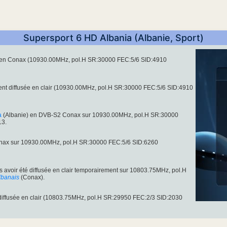
Supersport 6 HD Albania (Albanie, Sport)
e en Conax (10930.00MHz, pol.H SR:30000 FEC:5/6 SID:4910
ent diffusée en clair (10930.00MHz, pol.H SR:30000 FEC:5/6 SID:4910
a
(Albanie) en DVB-S2 Conax sur 10930.00MHz, pol.H SR:30000
13.
onax sur 10930.00MHz, pol.H SR:30000 FEC:5/6 SID:6260
 avoir été diffusée en clair temporairement sur 10803.75MHz, pol.H
lbanais
(Conax).
 diffusée en clair (10803.75MHz, pol.H SR:29950 FEC:2/3 SID:2030