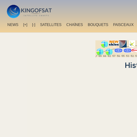
NEWS
[+]
[-]
SATELLITES
CHAîNES
BOUQUETS
FAISCEAUX
His