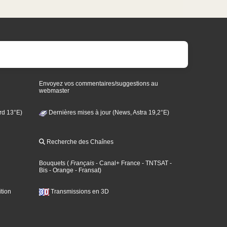
Envoyez vos commentaires/suggestions au
webmaster
rd 13°E)
Dernières mises à jour (News, Astra 19,2°E)
Recherche des Chaînes
Bouquets
(
Français
- Canal+ France
- TNTSAT
-
Bis
- Orange
- Fransat
)
tion
Transmissions en 3D