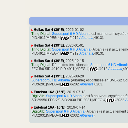
Hellas Sat 4 (39°E)
, 2026-01-02
Tring Digital
:
Supersport 6 HD Albania
est maintenant crypté
PID:4911[MPEG-4]
/4912
Albanais
,4913).
Hellas Sat 4 (39°E)
, 2026-01-01
Tring Digital
:
Supersport 6 HD Albania
(Albanie) est actuellem
PID:4911[MPEG-4]
/4912
Albanais
,4913).
Hellas Sat 4 (39°E)
, 2025-12-15
Tring Digital
: Début des émissions de
Supersport 6 HD Albani
FEC:5/6 SID:4910 PID:4911[MPEG-4]
/4912
Albanais
,49
Hellas Sat 4 (39°E)
, 2025-08-20
Supersport 6 HD Albania
(Albanie) est diffusée en DVB-S2 C
PID:6201[MPEG-4]
/6202
Albanais
,6203.
Eutelsat 16A (16°E)
, 2019-07-18
Digit Alb
:
Supersport 6 HD Albania
est à nouveau cryptée après
SR:29950 FEC:2/3 SID:2030 PID:2031[MPEG-4]
/2032
A
Eutelsat 16A (16°E)
, 2019-07-14
Digit Alb
:
Supersport 6 HD Albania
(Albanie) est actuellement
PID:2031[MPEG-4]
/2032
Albanais
).