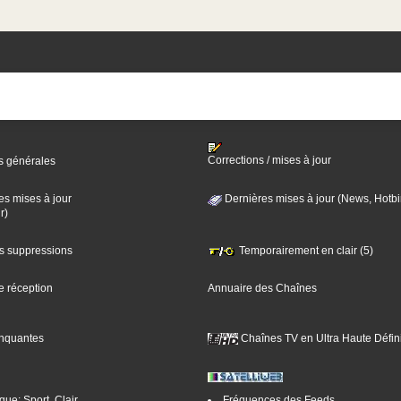
Corrections / mises à jour
s générales
es mises à jour
Dernières mises à jour (News, Hotbi
r)
es suppressions
Temporairement en clair (5)
e réception
Annuaire des Chaînes
nquantes
Chaînes TV en Ultra Haute Défini
ue: Sport, Clair
Fréquences des Feeds