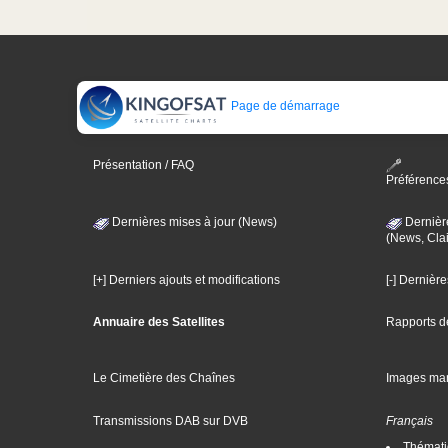
Page de démarrage
Présentation / FAQ
Préférence
Dernières mises à jour (News)
Dernièr
(News, Clai
[+] Derniers ajouts et modifications
[-] Dernièr
Annuaire des Satellites
Rapports d
Le Cimetière des Chaînes
Images ma
Transmissions DAB sur DVB
Français
Thématiq