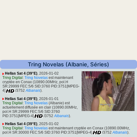
Tring Novelas (Albanie, Séries)
Hellas Sat 4 (39°E)
, 2026-01-02
Tring Digital
:
Tring Novelas
est maintenant
cryptée en Conax (10890.00MHz, pol.H
SR:29999 FEC:5/6 SID:3760 PID:3751[MPEG-
4]
/3752
Albanais
).
Hellas Sat 4 (39°E)
, 2026-01-01
Tring Digital
:
Tring Novelas
(Albanie) est
actuellement diffusée en clair (10890.00MHz,
pol.H SR:29999 FEC:5/6 SID:3760
PID:3751[MPEG-4]
/3752
Albanais
).
Hellas Sat 4 (39°E)
, 2025-01-02
Tring Digital
:
Tring Novelas
est maintenant cryptée en Conax (10890.00MHz,
pol.H SR:30000 FEC:5/6 SID:3760 PID:3751[MPEG-4]
/3752
Albanais
).