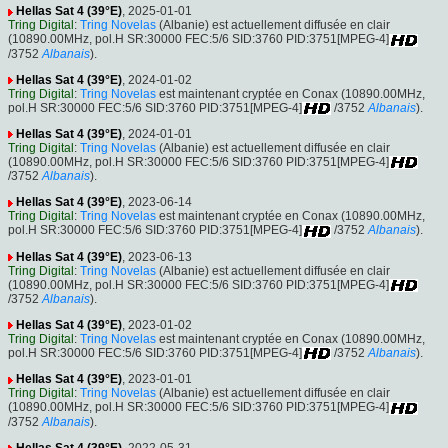
Hellas Sat 4 (39°E)
, 2025-01-01
Tring Digital
:
Tring Novelas
(Albanie) est actuellement diffusée en clair
(10890.00MHz, pol.H SR:30000 FEC:5/6 SID:3760 PID:3751[MPEG-4]
/3752
Albanais
).
Hellas Sat 4 (39°E)
, 2024-01-02
Tring Digital
:
Tring Novelas
est maintenant cryptée en Conax (10890.00MHz,
pol.H SR:30000 FEC:5/6 SID:3760 PID:3751[MPEG-4]
/3752
Albanais
).
Hellas Sat 4 (39°E)
, 2024-01-01
Tring Digital
:
Tring Novelas
(Albanie) est actuellement diffusée en clair
(10890.00MHz, pol.H SR:30000 FEC:5/6 SID:3760 PID:3751[MPEG-4]
/3752
Albanais
).
Hellas Sat 4 (39°E)
, 2023-06-14
Tring Digital
:
Tring Novelas
est maintenant cryptée en Conax (10890.00MHz,
pol.H SR:30000 FEC:5/6 SID:3760 PID:3751[MPEG-4]
/3752
Albanais
).
Hellas Sat 4 (39°E)
, 2023-06-13
Tring Digital
:
Tring Novelas
(Albanie) est actuellement diffusée en clair
(10890.00MHz, pol.H SR:30000 FEC:5/6 SID:3760 PID:3751[MPEG-4]
/3752
Albanais
).
Hellas Sat 4 (39°E)
, 2023-01-02
Tring Digital
:
Tring Novelas
est maintenant cryptée en Conax (10890.00MHz,
pol.H SR:30000 FEC:5/6 SID:3760 PID:3751[MPEG-4]
/3752
Albanais
).
Hellas Sat 4 (39°E)
, 2023-01-01
Tring Digital
:
Tring Novelas
(Albanie) est actuellement diffusée en clair
(10890.00MHz, pol.H SR:30000 FEC:5/6 SID:3760 PID:3751[MPEG-4]
/3752
Albanais
).
Hellas Sat 4 (39°E)
, 2022-05-31