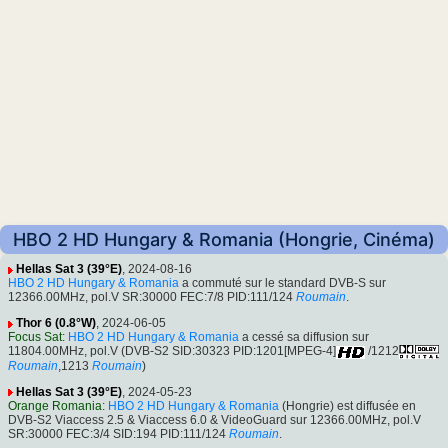
HBO 2 HD Hungary & Romania (Hongrie, Cinéma)
Hellas Sat 3 (39°E)
, 2024-08-16
HBO 2 HD Hungary & Romania
a commuté sur le standard DVB-S sur
12366.00MHz, pol.V SR:30000 FEC:7/8 PID:111/124
Roumain
.
Thor 6 (0.8°W)
, 2024-06-05
Focus Sat
:
HBO 2 HD Hungary & Romania
a cessé sa diffusion sur
11804.00MHz, pol.V (DVB-S2 SID:30323 PID:1201[MPEG-4]
/1212
Roumain
,1213
Roumain
)
Hellas Sat 3 (39°E)
, 2024-05-23
Orange Romania
:
HBO 2 HD Hungary & Romania
(Hongrie) est diffusée en
DVB-S2 Viaccess 2.5 & Viaccess 6.0 & VideoGuard sur 12366.00MHz, pol.V
SR:30000 FEC:3/4 SID:194 PID:111/124
Roumain
.