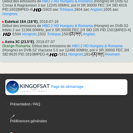
Début des émissions de
HBO 2 HD Hungary & Romania
(Hongrie) en DVB-S2
Conax & Nagravision 3 sur 12245.00MHz, pol.H SR:30000 FEC:3/4 SID:4016
PID:1602[MPEG-4]
/1603 aac
Tchèque
,1604 aac
Anglais
,1605 aac
Hongrois
.
Eutelsat 16A (16°E)
, 2018-07-16
Début des émissions de
HBO 2 HD Hungary & Romania
(Hongrie) en DVB-S2
Irdeto 2 sur 11366.00MHz, pol.V SR:30000 FEC:2/3 SID:105 PID:1501[MPEG-4]
/1504
Hongrois
,1502
Tchèque
,1503
Anglais
.
Astra 3C (23.5°E)
, 2018-07-07
Orange Romania
: Début des émissions de
HBO 2 HD Hungary & Romania
(Hongrie) en DVB-S2 Viaccess 5.0 sur 12480.00MHz, pol.V SR:30000 FEC:3/4
SID:8620 PID:1810[MPEG-4]
/1811
Hongrois
,1814
Roumain
.
Page de démarrage
Présentation / FAQ
Préférences générales