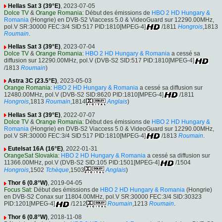
Hellas Sat 3 (39°E)
, 2023-07-05
Dolce TV
&
Orange Romania
: Début des émissions de
HBO 2 HD Hungary &
Romania
(Hongrie) en DVB-S2 Viaccess 5.0 & VideoGuard sur 12290.00MHz,
pol.V SR:30000 FEC:3/4 SID:517 PID:1810[MPEG-4]
/1811
Hongrois
,1813
Roumain
.
Hellas Sat 3 (39°E)
, 2023-07-04
Dolce TV
&
Orange Romania
:
HBO 2 HD Hungary & Romania
a cessé sa
diffusion sur 12290.00MHz, pol.V (DVB-S2 SID:517 PID:1810[MPEG-4]
/1813
Roumain
)
Astra 3C (23.5°E)
, 2023-05-03
Orange Romania
:
HBO 2 HD Hungary & Romania
a cessé sa diffusion sur
12480.00MHz, pol.V (DVB-S2 SID:8620 PID:1810[MPEG-4]
/1811
Hongrois
,1813
Roumain
,1814
Anglais
)
Hellas Sat 3 (39°E)
, 2022-07-07
Dolce TV
&
Orange Romania
: Début des émissions de
HBO 2 HD Hungary &
Romania
(Hongrie) en DVB-S2 Viaccess 5.0 & VideoGuard sur 12290.00MHz,
pol.V SR:30000 FEC:3/4 SID:517 PID:1810[MPEG-4]
/1813
Roumain
.
Eutelsat 16A (16°E)
, 2022-01-31
OrangeSat Slovakia
:
HBO 2 HD Hungary & Romania
a cessé sa diffusion sur
11366.00MHz, pol.V (DVB-S2 SID:105 PID:1501[MPEG-4]
/1504
Hongrois
,1502
Tchèque
,1503
Anglais
)
Thor 6 (0.8°W)
, 2019-04-05
Focus Sat
: Début des émissions de
HBO 2 HD Hungary & Romania
(Hongrie)
en DVB-S2 Conax sur 11804.00MHz, pol.V SR:30000 FEC:3/4 SID:30323
PID:1201[MPEG-4]
/1212
Roumain
,1213
Roumain
.
Thor 6 (0.8°W)
, 2018-11-08