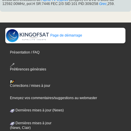
12592.00MHz, pol.H SR:7446 FEC:2/3 SID:101 PID:309/258
Grec
,259.
Page de démarrage
Présentation / FAQ
Préférences générales
Corrections / mises à jour
Envoyez vos commentaires/suggestions au webmaster
Dernières mises à jour (News)
Dernières mises à jour
(News, Clair)