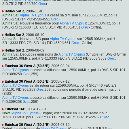
SID:7512 PID:522/750
Grec
)
Hellas Sat 2
, 2006-11-01
Athina Sat
:
Alpha TV Cyprus
a cessé sa diffusion sur 12565.00MHz, pol.H
(DVB-S SID:14 PID:4550/4551
Grec
)
Athina Sat
: Nouvelle fréquence pour
Alpha TV Cyprus
: 12574.00MHz, pol.H
(DVB-S SR:16638 FEC:7/8 SID:14 PID:4550/4551
Grec
- Griffin).
Hellas Sat 2
, 2006-08-10
Athina Sat
: Nouveau SID pour
Alpha TV Cyprus
sur 12565.00MHz, pol.H
SR:13333 FEC:7/8: SID:14 ( PID:4550/4551
Grec
- Griffin).
Hellas Sat 2
, 2006-08-09
Athina Sat
: Début des émissions de
Alpha TV Cyprus
(Chypre) en DVB-S Griffin
sur 12565.00MHz, pol.H SR:13333 FEC:7/8 SID:12 PID:3568/3569
Grec
.
Eutelsat 36 West A (50.6°E)
, 2006-08-04
Alpha TV Cyprus
a cessé sa diffusion sur 12590.00MHz, pol.H (DVB-S SID:101
PID:309/258
Grec
,259)
Eutelsat 36 West A (50.6°E)
, 2005-07-12
Alpha TV Cyprus
est de retour sur 12590.00MHz, pol.H SR:7446 FEC:2/3
SID:101 PID:309/258
Grec
,259, après une période d´arrêt de ses émissions
(BISS).
Alpha TV Cyprus
a cessé sa diffusion sur 12590.00MHz, pol.H (DVB-S SID:101
PID:309/258
Grec
,259)
Eutelsat 16B
, 2004-12-19
Nova
:
Alpha TV Cyprus
(Chypre) est diffusée en DVB-S Irdeto 2 sur
10930.00MHz, pol.H SR:27500 FEC:3/4 SID:7512 PID:522/750
Grec
.
Eutelsat 36 West A (50.6°E)
, 2004-07-15
Début des émissions de
Alpha TV Cyprus
(Chypre) en DVB-S BISS sur