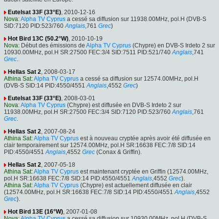
Eutelsat 33F (33°E)
, 2010-12-16
Nova
:
Alpha TV Cyprus
a cessé sa diffusion sur 11938.00MHz, pol.H (DVB-S
SID:7120 PID:523/760
Anglais
,761
Grec
)
Hot Bird 13C (50.2°W)
, 2010-10-19
Nova
: Début des émissions de
Alpha TV Cyprus
(Chypre) en DVB-S Irdeto 2 sur
10930.00MHz, pol.H SR:27500 FEC:3/4 SID:7511 PID:521/740
Anglais
,741
Grec
.
Hellas Sat 2
, 2008-03-17
Athina Sat
:
Alpha TV Cyprus
a cessé sa diffusion sur 12574.00MHz, pol.H
(DVB-S SID:14 PID:4550/4551
Anglais
,4552
Grec
)
Eutelsat 33F (33°E)
, 2008-03-01
Nova
:
Alpha TV Cyprus
(Chypre) est diffusée en DVB-S Irdeto 2 sur
11938.00MHz, pol.H SR:27500 FEC:3/4 SID:7120 PID:523/760
Anglais
,761
Grec
.
Hellas Sat 2
, 2007-08-24
Athina Sat
:
Alpha TV Cyprus
est à nouveau cryptée après avoir été diffusée en
clair temporairement sur 12574.00MHz, pol.H SR:16638 FEC:7/8 SID:14
PID:4550/4551
Anglais
,4552
Grec
(Conax & Griffin).
Hellas Sat 2
, 2007-05-18
Athina Sat
:
Alpha TV Cyprus
est maintenant cryptée en Griffin (12574.00MHz,
pol.H SR:16638 FEC:7/8 SID:14 PID:4550/4551
Anglais
,4552
Grec
).
Athina Sat
:
Alpha TV Cyprus
(Chypre) est actuellement diffusée en clair
(12574.00MHz, pol.H SR:16638 FEC:7/8 SID:14 PID:4550/4551
Anglais
,4552
Grec
).
Hot Bird 13E (16°W)
, 2007-01-08
Nova
:
Alpha TV Cyprus
a cessé sa diffusion sur 10930.00MHz, pol.H (DVB-S