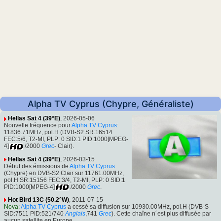
Alpha TV Cyprus (Chypre, Généraliste)
Hellas Sat 4 (39°E)
, 2026-05-06
Nouvelle fréquence pour
Alpha TV Cyprus
:
11836.71MHz, pol.H (DVB-S2 SR:16514
FEC:5/6, T2-MI, PLP: 0 SID:1 PID:1000[MPEG-
4]
/2000
Grec
- Clair).
Hellas Sat 4 (39°E)
, 2026-03-15
Début des émissions de
Alpha TV Cyprus
(Chypre) en DVB-S2 Clair sur 11761.00MHz,
pol.H SR:15156 FEC:3/4, T2-MI, PLP: 0 SID:1
PID:1000[MPEG-4]
/2000
Grec
.
Hot Bird 13C (50.2°W)
, 2011-07-15
Nova
:
Alpha TV Cyprus
a cessé sa diffusion sur 10930.00MHz, pol.H (DVB-S
SID:7511 PID:521/740
Anglais
,741
Grec
). Cette chaîne n´est plus diffusée par
aucun satellite en Europe.