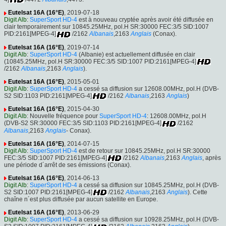
Eutelsat 16A (16°E)
, 2019-07-18
Digit Alb
:
SuperSport HD-4
est à nouveau cryptée après avoir été diffusée en
clair temporairement sur 10845.25MHz, pol.H SR:30000 FEC:3/5 SID:1007
PID:2161[MPEG-4]
/2162
Albanais
,2163
Anglais
(Conax).
Eutelsat 16A (16°E)
, 2019-07-14
Digit Alb
:
SuperSport HD-4
(Albanie) est actuellement diffusée en clair
(10845.25MHz, pol.H SR:30000 FEC:3/5 SID:1007 PID:2161[MPEG-4]
/2162
Albanais
,2163
Anglais
).
Eutelsat 16A (16°E)
, 2015-05-01
Digit Alb
:
SuperSport HD-4
a cessé sa diffusion sur 12608.00MHz, pol.H (DVB-
S2 SID:1103 PID:2161[MPEG-4]
/2162
Albanais
,2163
Anglais
)
Eutelsat 16A (16°E)
, 2015-04-30
Digit Alb
: Nouvelle fréquence pour
SuperSport HD-4
: 12608.00MHz, pol.H
(DVB-S2 SR:30000 FEC:3/5 SID:1103 PID:2161[MPEG-4]
/2162
Albanais
,2163
Anglais
- Conax).
Eutelsat 16A (16°E)
, 2014-07-15
Digit Alb
:
SuperSport HD-4
est de retour sur 10845.25MHz, pol.H SR:30000
FEC:3/5 SID:1007 PID:2161[MPEG-4]
/2162
Albanais
,2163
Anglais
, après
une période d´arrêt de ses émissions (Conax).
Eutelsat 16A (16°E)
, 2014-06-13
Digit Alb
:
SuperSport HD-4
a cessé sa diffusion sur 10845.25MHz, pol.H (DVB-
S2 SID:1007 PID:2161[MPEG-4]
/2162
Albanais
,2163
Anglais
). Cette
chaîne n´est plus diffusée par aucun satellite en Europe.
Eutelsat 16A (16°E)
, 2013-06-29
Digit Alb
:
SuperSport HD-4
a cessé sa diffusion sur 10928.25MHz, pol.H (DVB-