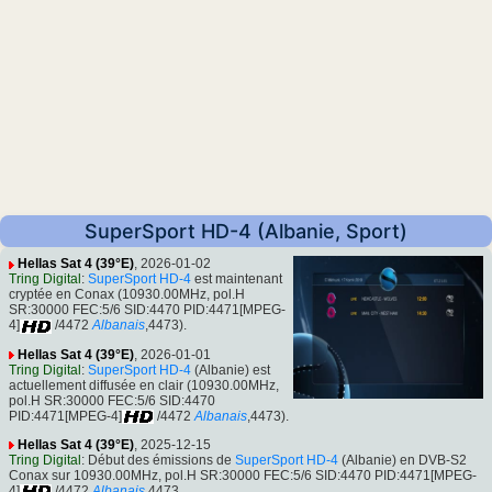
SuperSport HD-4 (Albanie, Sport)
Hellas Sat 4 (39°E)
, 2026-01-02
Tring Digital
:
SuperSport HD-4
est maintenant
cryptée en Conax (10930.00MHz, pol.H
SR:30000 FEC:5/6 SID:4470 PID:4471[MPEG-
4]
/4472
Albanais
,4473).
Hellas Sat 4 (39°E)
, 2026-01-01
Tring Digital
:
SuperSport HD-4
(Albanie) est
actuellement diffusée en clair (10930.00MHz,
pol.H SR:30000 FEC:5/6 SID:4470
PID:4471[MPEG-4]
/4472
Albanais
,4473).
Hellas Sat 4 (39°E)
, 2025-12-15
Tring Digital
: Début des émissions de
SuperSport HD-4
(Albanie) en DVB-S2
Conax sur 10930.00MHz, pol.H SR:30000 FEC:5/6 SID:4470 PID:4471[MPEG-
4]
/4472
Albanais
,4473.