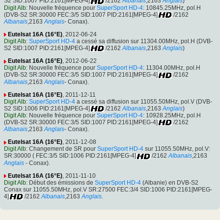
S2 SID:1007 PID:2161[MPEG-4]
/2162
Albanais
,2163
Anglais
)
Digit Alb
: Nouvelle fréquence pour
SuperSport HD-4
: 10845.25MHz, pol.H
(DVB-S2 SR:30000 FEC:3/5 SID:1007 PID:2161[MPEG-4]
/2162
Albanais
,2163
Anglais
- Conax).
Eutelsat 16A (16°E)
, 2012-06-24
Digit Alb
:
SuperSport HD-4
a cessé sa diffusion sur 11304.00MHz, pol.H (DVB-
S2 SID:1007 PID:2161[MPEG-4]
/2162
Albanais
,2163
Anglais
)
Eutelsat 16A (16°E)
, 2012-06-22
Digit Alb
: Nouvelle fréquence pour
SuperSport HD-4
: 11304.00MHz, pol.H
(DVB-S2 SR:30000 FEC:3/5 SID:1007 PID:2161[MPEG-4]
/2162
Albanais
,2163
Anglais
- Conax).
Eutelsat 16A (16°E)
, 2011-12-11
Digit Alb
:
SuperSport HD-4
a cessé sa diffusion sur 11055.50MHz, pol.V (DVB-
S2 SID:1006 PID:2161[MPEG-4]
/2162
Albanais
,2163
Anglais
)
Digit Alb
: Nouvelle fréquence pour
SuperSport HD-4
: 10928.25MHz, pol.H
(DVB-S2 SR:30000 FEC:3/5 SID:1007 PID:2161[MPEG-4]
/2162
Albanais
,2163
Anglais
- Conax).
Eutelsat 16A (16°E)
, 2011-12-08
Digit Alb
: Changement de SR pour
SuperSport HD-4
sur 11055.50MHz, pol.V:
SR:30000 ( FEC:3/5 SID:1006 PID:2161[MPEG-4]
/2162
Albanais
,2163
Anglais
- Conax).
Eutelsat 16A (16°E)
, 2011-11-10
Digit Alb
: Début des émissions de
SuperSport HD-4
(Albanie) en DVB-S2
Conax sur 11055.50MHz, pol.V SR:27500 FEC:3/4 SID:1006 PID:2161[MPEG-
4]
/2162
Albanais
,2163
Anglais
.