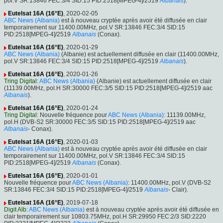
pol.V SR:13846 FEC:3/4 SID:15 PID:2518[MPEG-4]/2519
Albanais
).
Eutelsat 16A (16°E)
, 2020-02-05
ABC News (Albania)
est à nouveau cryptée après avoir été diffusée en clair
temporairement sur 11400.00MHz, pol.V SR:13846 FEC:3/4 SID:15
PID:2518[MPEG-4]/2519
Albanais
(Conax).
Eutelsat 16A (16°E)
, 2020-01-29
ABC News (Albania)
(Albanie) est actuellement diffusée en clair (11400.00MHz,
pol.V SR:13846 FEC:3/4 SID:15 PID:2518[MPEG-4]/2519
Albanais
).
Eutelsat 16A (16°E)
, 2020-01-26
Tring Digital
:
ABC News (Albania)
(Albanie) est actuellement diffusée en clair
(11139.00MHz, pol.H SR:30000 FEC:3/5 SID:15 PID:2518[MPEG-4]/2519 aac
Albanais
).
Eutelsat 16A (16°E)
, 2020-01-24
Tring Digital
: Nouvelle fréquence pour
ABC News (Albania)
: 11139.00MHz,
pol.H (DVB-S2 SR:30000 FEC:3/5 SID:15 PID:2518[MPEG-4]/2519 aac
Albanais
- Conax).
Eutelsat 16A (16°E)
, 2020-01-03
ABC News (Albania)
est à nouveau cryptée après avoir été diffusée en clair
temporairement sur 11400.00MHz, pol.V SR:13846 FEC:3/4 SID:15
PID:2518[MPEG-4]/2519
Albanais
(Conax).
Eutelsat 16A (16°E)
, 2020-01-01
Nouvelle fréquence pour
ABC News (Albania)
: 11400.00MHz, pol.V (DVB-S2
SR:13846 FEC:3/4 SID:15 PID:2518[MPEG-4]/2519
Albanais
- Clair).
Eutelsat 16A (16°E)
, 2019-07-18
Digit Alb
:
ABC News (Albania)
est à nouveau cryptée après avoir été diffusée en
clair temporairement sur 10803.75MHz, pol.H SR:29950 FEC:2/3 SID:2220