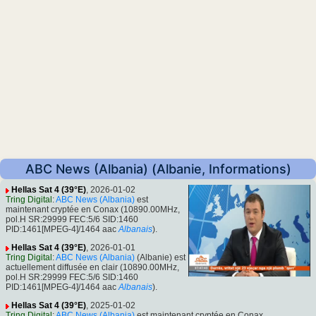
ABC News (Albania) (Albanie, Informations)
Hellas Sat 4 (39°E)
, 2026-01-02
Tring Digital
:
ABC News (Albania)
est
maintenant cryptée en Conax (10890.00MHz,
pol.H SR:29999 FEC:5/6 SID:1460
PID:1461[MPEG-4]/1464 aac
Albanais
).
Hellas Sat 4 (39°E)
, 2026-01-01
Tring Digital
:
ABC News (Albania)
(Albanie) est
actuellement diffusée en clair (10890.00MHz,
pol.H SR:29999 FEC:5/6 SID:1460
PID:1461[MPEG-4]/1464 aac
Albanais
).
Hellas Sat 4 (39°E)
, 2025-01-02
Tring Digital
:
ABC News (Albania)
est maintenant cryptée en Conax