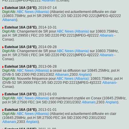
PID:2221[MPEG-4]/2222
Albanais
(Conax).
Eutelsat 16A (16°E)
, 2019-07-14
Digit Alb
:
ABC News (Albania)
(Albanie) est actuellement diffusée en clair
(10803.75MHz, pol.H SR:29950 FEC:2/3 SID:2220 PID:2221[MPEG-4]/2222
Albanais
).
Eutelsat 16A (16°E)
, 2014-10-31
Digit Alb
: Changement de SR pour
ABC News (Albania)
sur 10803.75MHz,
pol.H: SR:29950 ( FEC:2/3 SID:2220 PID:2221[MPEG-4]/2222
Albanais
-
Conax).
Eutelsat 16A (16°E)
, 2014-09-28
Digit Alb
: Changement de SR pour
ABC News (Albania)
sur 10803.75MHz,
pol.H: SR:27500 ( FEC:3/4 SID:2220 PID:2221[MPEG-4]/2222
Albanais
-
Conax).
Eutelsat 16A (16°E)
, 2013-06-28
Digit Alb
:
ABC News (Albania)
a cessé sa diffusion sur 10845.25MHz, pol.H
(DVB-S SID:2300 PID:2301/2302
Albanais
,2303
Anglais
)
Digit Alb
: Nouvelle fréquence pour
ABC News (Albania)
: 10803.75MHz, pol.H
(DVB-S2 SR:30000 FEC:3/5 SID:2220 PID:2221[MPEG-4]/2222
Albanais
-
Conax).
Eutelsat 16A (16°E)
, 2013-01-03
Digit Alb
:
ABC News (Albania)
est maintenant cryptée en Conax (10845.25MHz,
pol.H SR:27500 FEC:3/4 SID:2300 PID:2301/2302
Albanais
,2303
Anglais
).
Eutelsat 16A (16°E)
, 2013-01-01
Digit Alb
:
ABC News (Albania)
(Albanie) est actuellement diffusée en clair
(10845.25MHz, pol.H SR:27500 FEC:3/4 SID:2300 PID:2301/2302
Albanais
,2303
Anglais
).