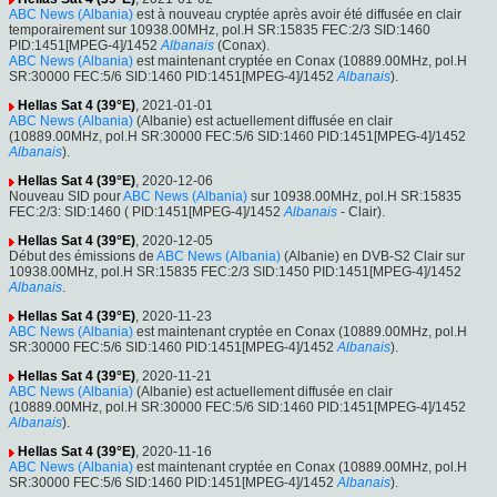
ABC News (Albania)
est à nouveau cryptée après avoir été diffusée en clair
temporairement sur 10938.00MHz, pol.H SR:15835 FEC:2/3 SID:1460
PID:1451[MPEG-4]/1452
Albanais
(Conax).
ABC News (Albania)
est maintenant cryptée en Conax (10889.00MHz, pol.H
SR:30000 FEC:5/6 SID:1460 PID:1451[MPEG-4]/1452
Albanais
).
Hellas Sat 4 (39°E)
, 2021-01-01
ABC News (Albania)
(Albanie) est actuellement diffusée en clair
(10889.00MHz, pol.H SR:30000 FEC:5/6 SID:1460 PID:1451[MPEG-4]/1452
Albanais
).
Hellas Sat 4 (39°E)
, 2020-12-06
Nouveau SID pour
ABC News (Albania)
sur 10938.00MHz, pol.H SR:15835
FEC:2/3: SID:1460 ( PID:1451[MPEG-4]/1452
Albanais
- Clair).
Hellas Sat 4 (39°E)
, 2020-12-05
Début des émissions de
ABC News (Albania)
(Albanie) en DVB-S2 Clair sur
10938.00MHz, pol.H SR:15835 FEC:2/3 SID:1450 PID:1451[MPEG-4]/1452
Albanais
.
Hellas Sat 4 (39°E)
, 2020-11-23
ABC News (Albania)
est maintenant cryptée en Conax (10889.00MHz, pol.H
SR:30000 FEC:5/6 SID:1460 PID:1451[MPEG-4]/1452
Albanais
).
Hellas Sat 4 (39°E)
, 2020-11-21
ABC News (Albania)
(Albanie) est actuellement diffusée en clair
(10889.00MHz, pol.H SR:30000 FEC:5/6 SID:1460 PID:1451[MPEG-4]/1452
Albanais
).
Hellas Sat 4 (39°E)
, 2020-11-16
ABC News (Albania)
est maintenant cryptée en Conax (10889.00MHz, pol.H
SR:30000 FEC:5/6 SID:1460 PID:1451[MPEG-4]/1452
Albanais
).