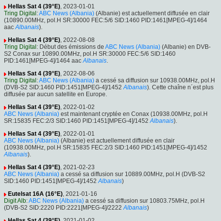
Hellas Sat 4 (39°E)
, 2023-01-01
Tring Digital
:
ABC News (Albania)
(Albanie) est actuellement diffusée en clair
(10890.00MHz, pol.H SR:30000 FEC:5/6 SID:1460 PID:1461[MPEG-4]/1464
aac
Albanais
).
Hellas Sat 4 (39°E)
, 2022-08-08
Tring Digital
: Début des émissions de
ABC News (Albania)
(Albanie) en DVB-
S2 Conax sur 10890.00MHz, pol.H SR:30000 FEC:5/6 SID:1460
PID:1461[MPEG-4]/1464 aac
Albanais
.
Hellas Sat 4 (39°E)
, 2022-08-06
Tring Digital
:
ABC News (Albania)
a cessé sa diffusion sur 10938.00MHz, pol.H
(DVB-S2 SID:1460 PID:1451[MPEG-4]/1452
Albanais
). Cette chaîne n´est plus
diffusée par aucun satellite en Europe.
Hellas Sat 4 (39°E)
, 2022-01-02
ABC News (Albania)
est maintenant cryptée en Conax (10938.00MHz, pol.H
SR:15835 FEC:2/3 SID:1460 PID:1451[MPEG-4]/1452
Albanais
).
Hellas Sat 4 (39°E)
, 2022-01-01
ABC News (Albania)
(Albanie) est actuellement diffusée en clair
(10938.00MHz, pol.H SR:15835 FEC:2/3 SID:1460 PID:1451[MPEG-4]/1452
Albanais
).
Hellas Sat 4 (39°E)
, 2021-02-23
ABC News (Albania)
a cessé sa diffusion sur 10889.00MHz, pol.H (DVB-S2
SID:1460 PID:1451[MPEG-4]/1452
Albanais
)
Eutelsat 16A (16°E)
, 2021-01-16
Digit Alb
:
ABC News (Albania)
a cessé sa diffusion sur 10803.75MHz, pol.H
(DVB-S2 SID:2220 PID:2221[MPEG-4]/2222
Albanais
)
Hellas Sat 4 (39°E)
, 2021-01-02