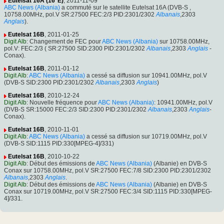
Eutelsat 16A (16°E)
, 2011-11-09
ABC News (Albania)
a commuté sur le satellite Eutelsat 16A (DVB-S ,
10758.00MHz, pol.V SR:27500 FEC:2/3 PID:2301/2302
Albanais
,2303
Anglais
).
Eutelsat 16B
, 2011-01-25
Digit Alb
: Changement de FEC pour
ABC News (Albania)
sur 10758.00MHz,
pol.V: FEC:2/3 ( SR:27500 SID:2300 PID:2301/2302
Albanais
,2303
Anglais
-
Conax).
Eutelsat 16B
, 2011-01-12
Digit Alb
:
ABC News (Albania)
a cessé sa diffusion sur 10941.00MHz, pol.V
(DVB-S SID:2300 PID:2301/2302
Albanais
,2303
Anglais
)
Eutelsat 16B
, 2010-12-24
Digit Alb
: Nouvelle fréquence pour
ABC News (Albania)
: 10941.00MHz, pol.V
(DVB-S SR:15000 FEC:2/3 SID:2300 PID:2301/2302
Albanais
,2303
Anglais
-
Conax).
Eutelsat 16B
, 2010-11-01
Digit Alb
:
ABC News (Albania)
a cessé sa diffusion sur 10719.00MHz, pol.V
(DVB-S SID:1115 PID:330[MPEG-4]/331)
Eutelsat 16B
, 2010-10-22
Digit Alb
: Début des émissions de
ABC News (Albania)
(Albanie) en DVB-S
Conax sur 10758.00MHz, pol.V SR:27500 FEC:7/8 SID:2300 PID:2301/2302
Albanais
,2303
Anglais
.
Digit Alb
: Début des émissions de
ABC News (Albania)
(Albanie) en DVB-S
Conax sur 10719.00MHz, pol.V SR:27500 FEC:3/4 SID:1115 PID:330[MPEG-
4]/331.