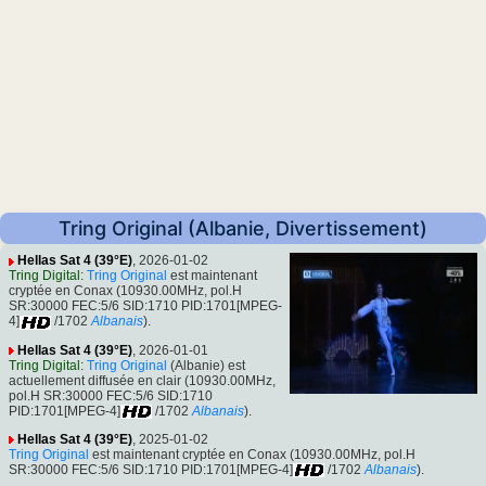
Tring Original (Albanie, Divertissement)
Hellas Sat 4 (39°E)
, 2026-01-02
Tring Digital
:
Tring Original
est maintenant
cryptée en Conax (10930.00MHz, pol.H
SR:30000 FEC:5/6 SID:1710 PID:1701[MPEG-
4]
/1702
Albanais
).
Hellas Sat 4 (39°E)
, 2026-01-01
Tring Digital
:
Tring Original
(Albanie) est
actuellement diffusée en clair (10930.00MHz,
pol.H SR:30000 FEC:5/6 SID:1710
PID:1701[MPEG-4]
/1702
Albanais
).
Hellas Sat 4 (39°E)
, 2025-01-02
Tring Original
est maintenant cryptée en Conax (10930.00MHz, pol.H
SR:30000 FEC:5/6 SID:1710 PID:1701[MPEG-4]
/1702
Albanais
).