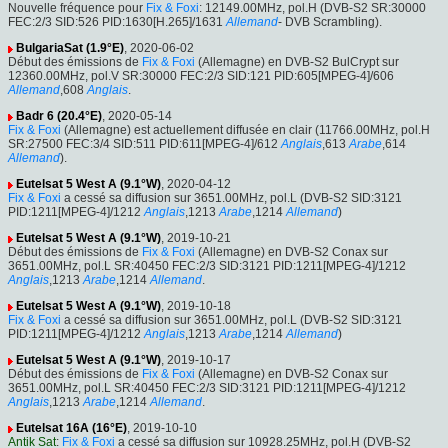
Nouvelle fréquence pour
Fix & Foxi
: 12149.00MHz, pol.H (DVB-S2 SR:30000
FEC:2/3 SID:526 PID:1630[H.265]/1631
Allemand
- DVB Scrambling).
BulgariaSat (1.9°E)
, 2020-06-02
Début des émissions de
Fix & Foxi
(Allemagne) en DVB-S2 BulCrypt sur
12360.00MHz, pol.V SR:30000 FEC:2/3 SID:121 PID:605[MPEG-4]/606
Allemand
,608
Anglais
.
Badr 6 (20.4°E)
, 2020-05-14
Fix & Foxi
(Allemagne) est actuellement diffusée en clair (11766.00MHz, pol.H
SR:27500 FEC:3/4 SID:511 PID:611[MPEG-4]/612
Anglais
,613
Arabe
,614
Allemand
).
Eutelsat 5 West A (9.1°W)
, 2020-04-12
Fix & Foxi
a cessé sa diffusion sur 3651.00MHz, pol.L (DVB-S2 SID:3121
PID:1211[MPEG-4]/1212
Anglais
,1213
Arabe
,1214
Allemand
)
Eutelsat 5 West A (9.1°W)
, 2019-10-21
Début des émissions de
Fix & Foxi
(Allemagne) en DVB-S2 Conax sur
3651.00MHz, pol.L SR:40450 FEC:2/3 SID:3121 PID:1211[MPEG-4]/1212
Anglais
,1213
Arabe
,1214
Allemand
.
Eutelsat 5 West A (9.1°W)
, 2019-10-18
Fix & Foxi
a cessé sa diffusion sur 3651.00MHz, pol.L (DVB-S2 SID:3121
PID:1211[MPEG-4]/1212
Anglais
,1213
Arabe
,1214
Allemand
)
Eutelsat 5 West A (9.1°W)
, 2019-10-17
Début des émissions de
Fix & Foxi
(Allemagne) en DVB-S2 Conax sur
3651.00MHz, pol.L SR:40450 FEC:2/3 SID:3121 PID:1211[MPEG-4]/1212
Anglais
,1213
Arabe
,1214
Allemand
.
Eutelsat 16A (16°E)
, 2019-10-10
Antik Sat
:
Fix & Foxi
a cessé sa diffusion sur 10928.25MHz, pol.H (DVB-S2