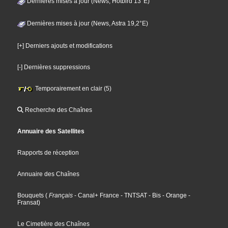
Dernières mises à jour (News, Hotbird 13°E)
Dernières mises à jour (News, Astra 19,2°E)
[+] Derniers ajouts et modifications
[-] Dernières suppressions
Temporairement en clair (5)
Recherche des Chaînes
Annuaire des Satellites
Rapports de réception
Annuaire des Chaînes
Bouquets
(
Français
- Canal+ France
- TNTSAT
- Bis
- Orange
-
Fransat
)
Le Cimetière des Chaînes