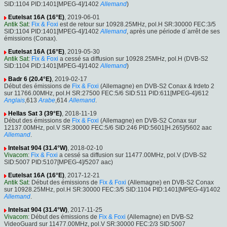
SID:1104 PID:1401[MPEG-4]/1402
Allemand
)
Eutelsat 16A (16°E)
, 2019-06-01
Antik Sat
:
Fix & Foxi
est de retour sur 10928.25MHz, pol.H SR:30000 FEC:3/5
SID:1104 PID:1401[MPEG-4]/1402
Allemand
, après une période d´arrêt de ses
émissions (Conax).
Eutelsat 16A (16°E)
, 2019-05-30
Antik Sat
:
Fix & Foxi
a cessé sa diffusion sur 10928.25MHz, pol.H (DVB-S2
SID:1104 PID:1401[MPEG-4]/1402
Allemand
)
Badr 6 (20.4°E)
, 2019-02-17
Début des émissions de
Fix & Foxi
(Allemagne) en DVB-S2 Conax & Irdeto 2
sur 11766.00MHz, pol.H SR:27500 FEC:5/6 SID:511 PID:611[MPEG-4]/612
Anglais
,613
Arabe
,614
Allemand
.
Hellas Sat 3 (39°E)
, 2018-11-19
Début des émissions de
Fix & Foxi
(Allemagne) en DVB-S2 Conax sur
12137.00MHz, pol.V SR:30000 FEC:5/6 SID:246 PID:5601[H.265]/5602 aac
Allemand
.
Intelsat 904 (31.4°W)
, 2018-02-10
Vivacom
:
Fix & Foxi
a cessé sa diffusion sur 11477.00MHz, pol.V (DVB-S2
SID:5007 PID:5107[MPEG-4]/5207 aac)
Eutelsat 16A (16°E)
, 2017-12-21
Antik Sat
: Début des émissions de
Fix & Foxi
(Allemagne) en DVB-S2 Conax
sur 10928.25MHz, pol.H SR:30000 FEC:3/5 SID:1104 PID:1401[MPEG-4]/1402
Allemand
.
Intelsat 904 (31.4°W)
, 2017-11-25
Vivacom
: Début des émissions de
Fix & Foxi
(Allemagne) en DVB-S2
VideoGuard sur 11477.00MHz, pol.V SR:30000 FEC:2/3 SID:5007