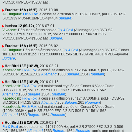
PID:5107[MPEG-4]/5207 aac.
Eutelsat 16A (16°E)
, 2016-10-08
A1 Bulgaria
:
Fix & Foxi
a cessé sa diffusion sur 11637.00MHz, pol.H (DVB-S2
SID:1939 PID:4401[MPEG-4]/4404
Bulgare
)
Intelsat 12 (IS-12)
, 2016-07-01
Vivacom
: Début des émissions de
Fix & Foxi
(Allemagne) en DVB-S2
VideoGuard sur 11550.00MHz, pol.V SR:30000 FEC:3/4 SID:506
PID:1561[MPEG-4]/1562 aac
Bulgare
.
Eutelsat 16A (16°E)
, 2016-06-02
A1 Bulgaria
: Début des émissions de
Fix & Foxi
(Allemagne) en DVB-S2 Conax
sur 11637.00MHz, pol.H SR:30000 FEC:5/6 SID:1939 PID:4401[MPEG-4]/4404
Bulgare
.
Hot Bird 13E (16°W)
, 2016-02-21
Kabelkiosk
:
Fix & Foxi
a cessé sa diffusion sur 12054.00MHz, pol.H (DVB-S2
SID:506 PID:1561/1562
Allemand
,1563
Bulgare
,1564
Roumain
)
Hot Bird 13E (16°W)
, 2016-01-15
Kabelkiosk
:
Fix & Foxi
est maintenant cryptée en Conax & VideoGuard
(11977.00MHz, pol.H SR:27500 FEC:2/3 SID:506 PID:1561/1562
Allemand
,1563
Bulgare
,1564
Roumain
).
Kabelkiosk
:
Fix & Foxi
a cessé sa diffusion sur 12437.00MHz, pol.H (DVB-S2
SID:20201 PID:257/258
Allemand
,259
Bulgare
,261
Roumain
)
Kabelkiosk
:
Fix & Foxi
est maintenant cryptée en Conax & VideoGuard
(12054.00MHz, pol.H SR:27500 FEC:2/3 SID:506 PID:1561/1562
Allemand
,1563
Bulgare
,1564
Roumain
).
Hot Bird 13E (16°W)
, 2016-01-14
Fix & Foxi
est de retour sur 11977.00MHz, pol.H SR:27500 FEC:2/3 SID:506
PID:1561/1562
Allemand
,1563
Bulgare
,1564
Roumain
, après une période d