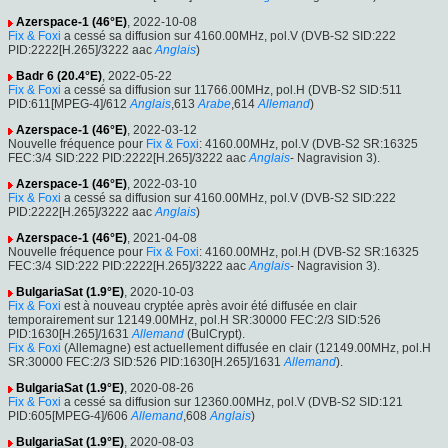
Azerspace-1 (46°E)
, 2022-10-08
Fix & Foxi
a cessé sa diffusion sur 4160.00MHz, pol.V (DVB-S2 SID:222
PID:2222[H.265]/3222 aac
Anglais
)
Badr 6 (20.4°E)
, 2022-05-22
Fix & Foxi
a cessé sa diffusion sur 11766.00MHz, pol.H (DVB-S2 SID:511
PID:611[MPEG-4]/612
Anglais
,613
Arabe
,614
Allemand
)
Azerspace-1 (46°E)
, 2022-03-12
Nouvelle fréquence pour
Fix & Foxi
: 4160.00MHz, pol.V (DVB-S2 SR:16325
FEC:3/4 SID:222 PID:2222[H.265]/3222 aac
Anglais
- Nagravision 3).
Azerspace-1 (46°E)
, 2022-03-10
Fix & Foxi
a cessé sa diffusion sur 4160.00MHz, pol.V (DVB-S2 SID:222
PID:2222[H.265]/3222 aac
Anglais
)
Azerspace-1 (46°E)
, 2021-04-08
Nouvelle fréquence pour
Fix & Foxi
: 4160.00MHz, pol.H (DVB-S2 SR:16325
FEC:3/4 SID:222 PID:2222[H.265]/3222 aac
Anglais
- Nagravision 3).
BulgariaSat (1.9°E)
, 2020-10-03
Fix & Foxi
est à nouveau cryptée après avoir été diffusée en clair
temporairement sur 12149.00MHz, pol.H SR:30000 FEC:2/3 SID:526
PID:1630[H.265]/1631
Allemand
(BulCrypt).
Fix & Foxi
(Allemagne) est actuellement diffusée en clair (12149.00MHz, pol.H
SR:30000 FEC:2/3 SID:526 PID:1630[H.265]/1631
Allemand
).
BulgariaSat (1.9°E)
, 2020-08-26
Fix & Foxi
a cessé sa diffusion sur 12360.00MHz, pol.V (DVB-S2 SID:121
PID:605[MPEG-4]/606
Allemand
,608
Anglais
)
BulgariaSat (1.9°E)
, 2020-08-03