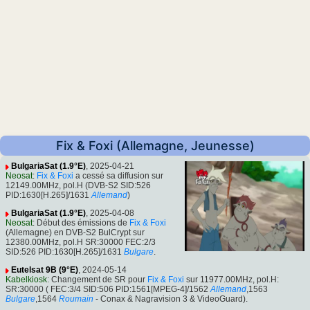
Fix & Foxi (Allemagne, Jeunesse)
BulgariaSat (1.9°E)
, 2025-04-21
Neosat
:
Fix & Foxi
a cessé sa diffusion sur
12149.00MHz, pol.H (DVB-S2 SID:526
PID:1630[H.265]/1631
Allemand
)
BulgariaSat (1.9°E)
, 2025-04-08
Neosat
: Début des émissions de
Fix & Foxi
(Allemagne) en DVB-S2 BulCrypt sur
12380.00MHz, pol.H SR:30000 FEC:2/3
SID:526 PID:1630[H.265]/1631
Bulgare
.
Eutelsat 9B (9°E)
, 2024-05-14
Kabelkiosk
: Changement de SR pour
Fix & Foxi
sur 11977.00MHz, pol.H:
SR:30000 ( FEC:3/4 SID:506 PID:1561[MPEG-4]/1562
Allemand
,1563
Bulgare
,1564
Roumain
- Conax & Nagravision 3 & VideoGuard).