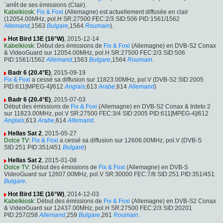
´arrêt de ses émissions (Clair).
Kabelkiosk
:
Fix & Foxi
(Allemagne) est actuellement diffusée en clair
(12054.00MHz, pol.H SR:27500 FEC:2/3 SID:506 PID:1561/1562
Allemand
,1563
Bulgare
,1564
Roumain
).
Hot Bird 13E (16°W)
, 2015-12-14
Kabelkiosk
: Début des émissions de
Fix & Foxi
(Allemagne) en DVB-S2 Conax
& VideoGuard sur 12054.00MHz, pol.H SR:27500 FEC:2/3 SID:506
PID:1561/1562
Allemand
,1563
Bulgare
,1564
Roumain
.
Badr 6 (20.4°E)
, 2015-09-19
Fix & Foxi
a cessé sa diffusion sur 11823.00MHz, pol.V (DVB-S2 SID:2005
PID:611[MPEG-4]/612
Anglais
,613
Arabe
,614
Allemand
)
Badr 6 (20.4°E)
, 2015-07-03
Début des émissions de
Fix & Foxi
(Allemagne) en DVB-S2 Conax & Irdeto 2
sur 11823.00MHz, pol.V SR:27500 FEC:3/4 SID:2005 PID:611[MPEG-4]/612
Anglais
,613
Arabe
,614
Allemand
.
Hellas Sat 2
, 2015-05-27
Dolce TV
:
Fix & Foxi
a cessé sa diffusion sur 12606.00MHz, pol.V (DVB-S
SID:251 PID:351/451
Bulgare
)
Hellas Sat 2
, 2015-01-08
Dolce TV
: Début des émissions de
Fix & Foxi
(Allemagne) en DVB-S
VideoGuard sur 12607.00MHz, pol.V SR:30000 FEC:7/8 SID:251 PID:351/451
Bulgare
.
Hot Bird 13E (16°W)
, 2014-12-03
Kabelkiosk
: Début des émissions de
Fix & Foxi
(Allemagne) en DVB-S2 Conax
& VideoGuard sur 12437.00MHz, pol.H SR:27500 FEC:2/3 SID:20201
PID:257/258
Allemand
,259
Bulgare
,261
Roumain
.