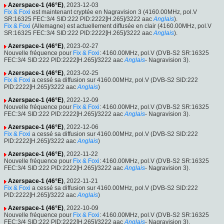
Azerspace-1 (46°E)
, 2023-12-03
Fix & Foxi
est maintenant cryptée en Nagravision 3 (4160.00MHz, pol.V
SR:16325 FEC:3/4 SID:222 PID:2222[H.265]/3222 aac
Anglais
).
Fix & Foxi
(Allemagne) est actuellement diffusée en clair (4160.00MHz, pol.V
SR:16325 FEC:3/4 SID:222 PID:2222[H.265]/3222 aac
Anglais
).
Azerspace-1 (46°E)
, 2023-02-27
Nouvelle fréquence pour
Fix & Foxi
: 4160.00MHz, pol.V (DVB-S2 SR:16325
FEC:3/4 SID:222 PID:2222[H.265]/3222 aac
Anglais
- Nagravision 3).
Azerspace-1 (46°E)
, 2023-02-25
Fix & Foxi
a cessé sa diffusion sur 4160.00MHz, pol.V (DVB-S2 SID:222
PID:2222[H.265]/3222 aac
Anglais
)
Azerspace-1 (46°E)
, 2022-12-09
Nouvelle fréquence pour
Fix & Foxi
: 4160.00MHz, pol.V (DVB-S2 SR:16325
FEC:3/4 SID:222 PID:2222[H.265]/3222 aac
Anglais
- Nagravision 3).
Azerspace-1 (46°E)
, 2022-12-06
Fix & Foxi
a cessé sa diffusion sur 4160.00MHz, pol.V (DVB-S2 SID:222
PID:2222[H.265]/3222 aac
Anglais
)
Azerspace-1 (46°E)
, 2022-11-22
Nouvelle fréquence pour
Fix & Foxi
: 4160.00MHz, pol.V (DVB-S2 SR:16325
FEC:3/4 SID:222 PID:2222[H.265]/3222 aac
Anglais
- Nagravision 3).
Azerspace-1 (46°E)
, 2022-11-21
Fix & Foxi
a cessé sa diffusion sur 4160.00MHz, pol.V (DVB-S2 SID:222
PID:2222[H.265]/3222 aac
Anglais
)
Azerspace-1 (46°E)
, 2022-10-09
Nouvelle fréquence pour
Fix & Foxi
: 4160.00MHz, pol.V (DVB-S2 SR:16325
FEC:3/4 SID:222 PID:2222[H.265]/3222 aac
Anglais
- Nagravision 3).