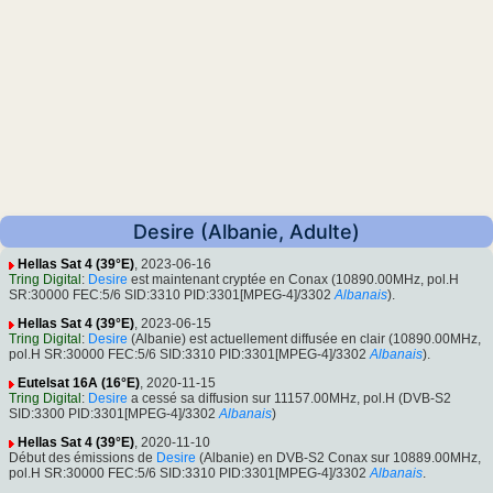
Desire (Albanie, Adulte)
Hellas Sat 4 (39°E)
, 2023-06-16
Tring Digital
:
Desire
est maintenant cryptée en Conax (10890.00MHz, pol.H
SR:30000 FEC:5/6 SID:3310 PID:3301[MPEG-4]/3302
Albanais
).
Hellas Sat 4 (39°E)
, 2023-06-15
Tring Digital
:
Desire
(Albanie) est actuellement diffusée en clair (10890.00MHz,
pol.H SR:30000 FEC:5/6 SID:3310 PID:3301[MPEG-4]/3302
Albanais
).
Eutelsat 16A (16°E)
, 2020-11-15
Tring Digital
:
Desire
a cessé sa diffusion sur 11157.00MHz, pol.H (DVB-S2
SID:3300 PID:3301[MPEG-4]/3302
Albanais
)
Hellas Sat 4 (39°E)
, 2020-11-10
Début des émissions de
Desire
(Albanie) en DVB-S2 Conax sur 10889.00MHz,
pol.H SR:30000 FEC:5/6 SID:3310 PID:3301[MPEG-4]/3302
Albanais
.