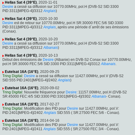
Hellas Sat 4 (39°E)
, 2020-11-01
Desire
a cessé sa diffusion sur 10770.00MHz, pol.H (DVB-S2 SID:3300
PID:3311[MPEG-4]/3312
Anglais
)
Hellas Sat 4 (39°E)
, 2020-10-30
Desire
est de retour sur 10770.00MHz, pol.H SR:30000 FEC:5/6 SID:3300
PID:3311[MPEG-4]/3312
Anglais
, après une période d´arrêt de ses émissions
(Conax).
Hellas Sat 4 (39°E)
, 2020-10-20
Desire
a cessé sa diffusion sur 10770.00MHz, pol.H (DVB-S2 SID:3300
PID:3311[MPEG-4]/3312
Albanais
)
Hellas Sat 4 (39°E)
, 2020-10-13
Début des émissions de
Desire
(Albanie) en DVB-S2 Conax sur 10770.00MHz,
pol.H SR:30000 FEC:5/6 SID:3300 PID:3311[MPEG-4]/3312
Albanais
.
Eutelsat 16A (16°E)
, 2020-09-25
Tring Digital
:
Desire
a cessé sa diffusion sur 11427.00MHz, pol.V (DVB-S2
SID:555 PID:2401[MPEG-4]/2402
Anglais
)
Eutelsat 16A (16°E)
, 2020-09-02
Tring Digital
: Nouvelle fréquence pour
Desire
: 11157.00MHz, pol.H (DVB-S2
SR:45000 FEC:4/5 SID:3300 PID:3301[MPEG-4]/3302
Albanais
- Conax).
Eutelsat 16A (16°E)
, 2017-02-27
Tring Digital
: Modification des PID pour
Desire
sur 11427.00MHz, pol.V:
PID:2401[MPEG-4]/2402
Anglais
SID:555 ( SR:27500 FEC:5/6 - Conax).
Eutelsat 16A (16°E)
, 2014-04-16
Tring Digital
: Modification des PID pour
Desire
sur 11427.00MHz, pol.V:
PID:2401[MPEG-4]/2411
Anglais
SID:555 ( SR:27500 FEC:3/4 - Conax).