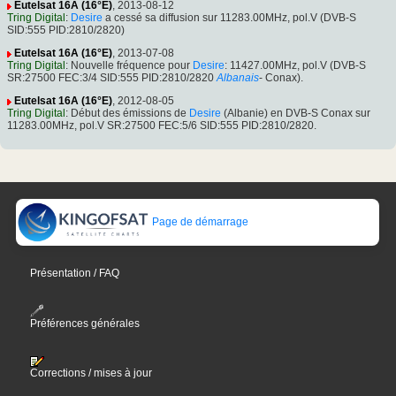
Eutelsat 16A (16°E)
, 2013-08-12
Tring Digital
:
Desire
a cessé sa diffusion sur 11283.00MHz, pol.V (DVB-S
SID:555 PID:2810/2820)
Eutelsat 16A (16°E)
, 2013-07-08
Tring Digital
: Nouvelle fréquence pour
Desire
: 11427.00MHz, pol.V (DVB-S
SR:27500 FEC:3/4 SID:555 PID:2810/2820
Albanais
- Conax).
Eutelsat 16A (16°E)
, 2012-08-05
Tring Digital
: Début des émissions de
Desire
(Albanie) en DVB-S Conax sur
11283.00MHz, pol.V SR:27500 FEC:5/6 SID:555 PID:2810/2820.
Page de démarrage
Présentation / FAQ
Préférences générales
Corrections / mises à jour