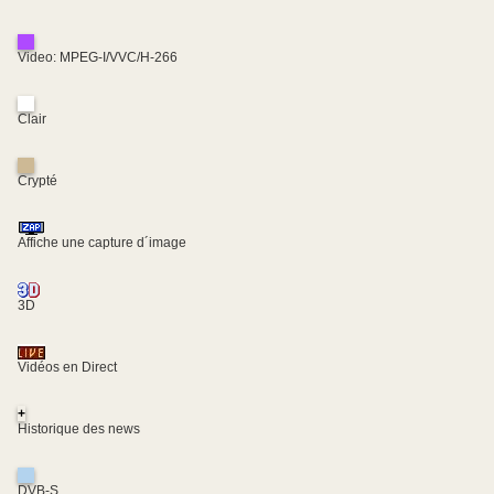
Video: MPEG-I/VVC/H-266
Clair
Crypté
Affiche une capture d´image
3D
Vidéos en Direct
+
Historique des news
DVB-S