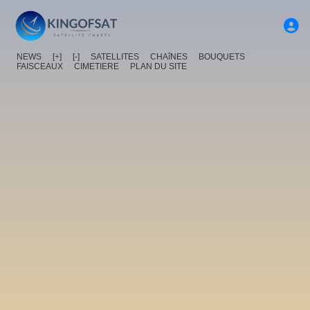
NEWS
[+]
[-]
SATELLITES
CHAîNES
BOUQUETS
FAISCEAUX
CIMETIERE
PLAN DU SITE