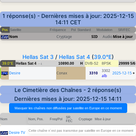
1 réponse(s) - Dernières mises à jour: 2025-12-15
14:11 CET
Pos
Satellite
Fréquence
Pol
Standard
Modulation
SR/FEC
Nom
Cryptage
SID
Audio
Mise à jour
Hellas Sat 3
/
Hellas Sat 4
(
39.0°E
)
39.0°E
Hellas Sat 4
10890.00
H
DVB-S2
8PSK
29999
5/6
1
3302
Desire
Conax
3310
2025-12-15
+
alb
Le Cimetière des Chaînes - 2 réponse(s)
Dernières mises à jour: 2025-12-15 14:11
SR,
Nom
Nom, Pos.
Freq/Pol
Cryptage
Mise à jour
FEC
Cette chaîne n´est pas transmise par satellite en Europe en ce moment
Desire TV