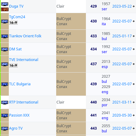
1957
Duga TV
Clair
429
2023-05-22
+
ser
TgCom24
BulCrypt
1964
430
2022-05-07
+
Conax
ita
BulCrypt
1985
Tiankov Orient Folk
433
2025-01-17
+
Conax
bul
BulCrypt
1992
DM Sat
434
2022-05-07
+
Conax
ser
TVE International
BulCrypt
2013
437
2022-05-07
+
Conax
esp
2027
BulCrypt
bul
TLC Bulgaria
439
2022-05-07
+
Conax
2029
eng
2034
RTP International
Clair
440
2021-03-11
+
por
BulCrypt
2041
Passion XXX
441
2020-05-30
+
Conax
eng
BulCrypt
2055
Agro TV
443
2022-05-07
+
Conax
bul