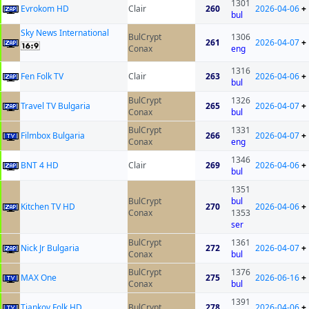
1301
Evrokom HD
Clair
260
2026-04-06
+
bul
Sky News International
BulCrypt
1306
261
2026-04-07
+
Conax
eng
1316
Fen Folk TV
Clair
263
2026-04-06
+
bul
BulCrypt
1326
Travel TV Bulgaria
265
2026-04-07
+
Conax
bul
BulCrypt
1331
Filmbox Bulgaria
266
2026-04-07
+
Conax
eng
1346
BNT 4 HD
Clair
269
2026-04-06
+
bul
1351
BulCrypt
bul
Kitchen TV HD
270
2026-04-06
+
Conax
1353
ser
BulCrypt
1361
Nick Jr Bulgaria
272
2026-04-07
+
Conax
bul
BulCrypt
1376
MAX One
275
2026-06-16
+
Conax
bul
1391
Tiankov Folk HD
BulCrypt
278
2026-04-06
+