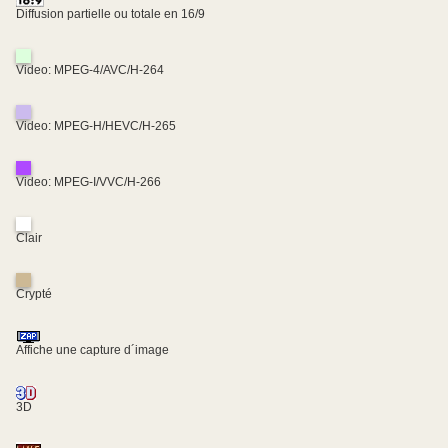
Diffusion partielle ou totale en 16/9
Video: MPEG-4/AVC/H-264
Video: MPEG-H/HEVC/H-265
Video: MPEG-I/VVC/H-266
Clair
Crypté
Affiche une capture d´image
3D