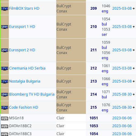
BulCrypt
1046
FilmBOX Stars HD
209
2025-03-08
+
Conax
eng
1054
BulCrypt
bul
Eurosport 1 HD
210
2025-03-08
+
Conax
1053
ser
1059
BulCrypt
bul
Eurosport 2 HD
211
2025-03-08
+
Conax
1056
eng
1061
Cinemania HD Serbia
BulCrypt
212
2025-03-08
+
eng
1066
Nostalgia Bulgaria
BulCrypt
213
2025-03-08
+
eng
BulCrypt
1071
Bloomberg TV HD Bulgaria
214
2025-08-30
+
Conax
bul
BulCrypt
1076
Code Fashion HD
215
2025-08-30
+
Conax
eng
MSGn18
Clair
1051
2023-06-06
DATAn18BC2
Clair
1053
2023-06-06
DATAn18BC3
Clair
1054
2023-06-06