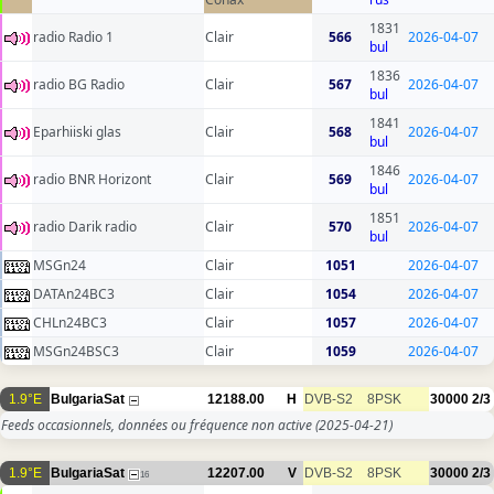
1831
radio Radio 1
Clair
566
2026-04-07
bul
1836
radio BG Radio
Clair
567
2026-04-07
bul
1841
Eparhiiski glas
Clair
568
2026-04-07
bul
1846
radio BNR Horizont
Clair
569
2026-04-07
bul
1851
radio Darik radio
Clair
570
2026-04-07
bul
MSGn24
Clair
1051
2026-04-07
DATAn24BC3
Clair
1054
2026-04-07
CHLn24BC3
Clair
1057
2026-04-07
MSGn24BSC3
Clair
1059
2026-04-07
1.9°E
BulgariaSat
12188.00
H
DVB-S2
8PSK
30000
2/3
Feeds occasionnels, données ou fréquence non active
(2025-04-21)
1.9°E
BulgariaSat
12207.00
V
DVB-S2
8PSK
30000
2/3
16