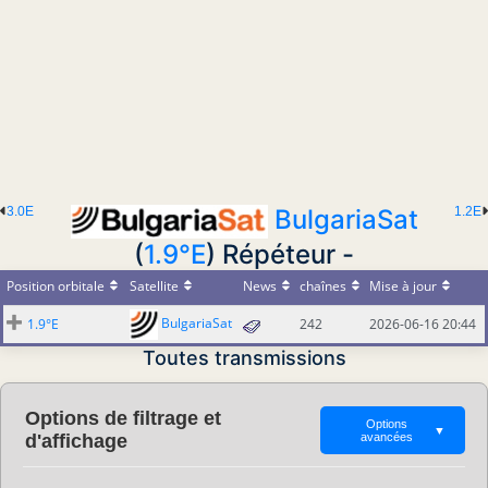
3.0E
BulgariaSat
1.2E
(
1.9°E
) Répéteur -
Position orbitale
Satellite
News
chaînes
Mise à jour
BulgariaSat
1.9°E
242
2026-06-16 20:44
Toutes transmissions
Options de filtrage et
Options
▼
d'affichage
avancées