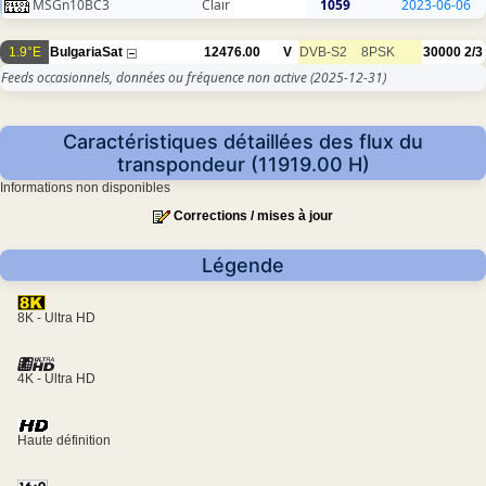
MSGn10BC3
Clair
1059
2023-06-06
1.9°E
BulgariaSat
12476.00
V
DVB-S2
8PSK
30000
2/3
Feeds occasionnels, données ou fréquence non active
(2025-12-31)
Caractéristiques détaillées des flux du
transpondeur (11919.00 H)
Informations non disponibles
Corrections / mises à jour
Légende
8K - Ultra HD
4K - Ultra HD
Haute définition