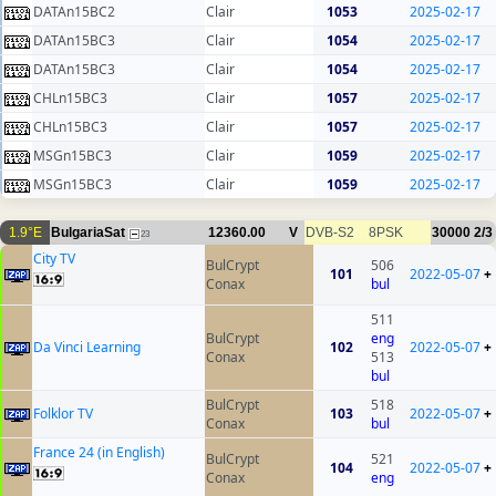
DATAn15BC2
Clair
1053
2025-02-17
DATAn15BC3
Clair
1054
2025-02-17
DATAn15BC3
Clair
1054
2025-02-17
CHLn15BC3
Clair
1057
2025-02-17
CHLn15BC3
Clair
1057
2025-02-17
MSGn15BC3
Clair
1059
2025-02-17
MSGn15BC3
Clair
1059
2025-02-17
1.9°E
BulgariaSat
12360.00
V
DVB-S2
8PSK
30000
2/3
23
City TV
BulCrypt
506
101
2022-05-07
+
Conax
bul
511
BulCrypt
eng
Da Vinci Learning
102
2022-05-07
+
Conax
513
bul
BulCrypt
518
Folklor TV
103
2022-05-07
+
Conax
bul
France 24 (in English)
BulCrypt
521
104
2022-05-07
+
Conax
eng