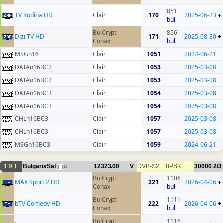
851
TV Rodina HD
Clair
170
2025-06-23
+
bul
BulCrypt
856
Dizi TV HD
171
2025-08-30
+
Conax
bul
MSGn16
Clair
1051
2024-06-21
DATAn16BC2
Clair
1053
2025-03-08
DATAn16BC2
Clair
1053
2025-03-08
DATAn16BC3
Clair
1054
2025-03-08
DATAn16BC3
Clair
1054
2025-03-08
CHLn16BC3
Clair
1057
2025-03-08
CHLn16BC3
Clair
1057
2025-03-08
MSGn16BC3
Clair
1059
2024-06-21
1.9°E
BulgariaSat
12323.00
V
DVB-S2
8PSK
30000
2/3
14
BulCrypt
1106
MAX Sport 2 HD
221
2026-04-06
+
Conax
bul
BulCrypt
1111
bTV Comedy HD
222
2026-04-06
+
Conax
bul
BulCrypt
1116