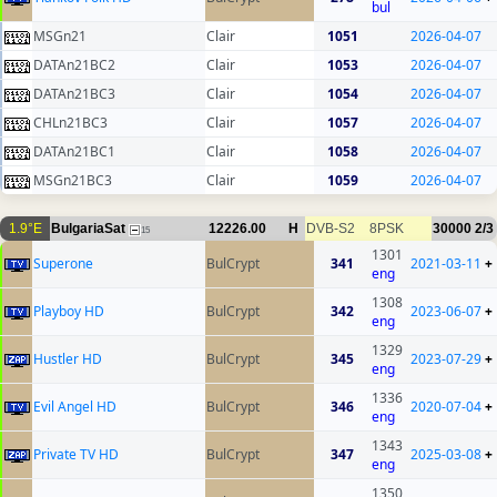
bul
MSGn21
Clair
1051
2026-04-07
DATAn21BC2
Clair
1053
2026-04-07
DATAn21BC3
Clair
1054
2026-04-07
CHLn21BC3
Clair
1057
2026-04-07
DATAn21BC1
Clair
1058
2026-04-07
MSGn21BC3
Clair
1059
2026-04-07
1.9°E
BulgariaSat
12226.00
H
DVB-S2
8PSK
30000
2/3
15
1301
Superone
BulCrypt
341
2021-03-11
+
eng
1308
Playboy HD
BulCrypt
342
2023-06-07
+
eng
1329
Hustler HD
BulCrypt
345
2023-07-29
+
eng
1336
Evil Angel HD
BulCrypt
346
2020-07-04
+
eng
1343
Private TV HD
BulCrypt
347
2025-03-08
+
eng
1350