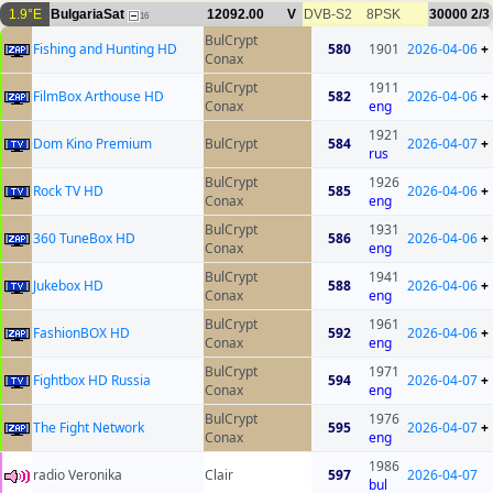
1.9°E
BulgariaSat
12092.00
V
DVB-S2
8PSK
30000
2/3
16
BulCrypt
Fishing and Hunting HD
580
1901
2026-04-06
+
Conax
BulCrypt
1911
FilmBox Arthouse HD
582
2026-04-06
+
Conax
eng
1921
Dom Kino Premium
BulCrypt
584
2026-04-07
+
rus
BulCrypt
1926
Rock TV HD
585
2026-04-06
+
Conax
eng
BulCrypt
1931
360 TuneBox HD
586
2026-04-06
+
Conax
eng
BulCrypt
1941
Jukebox HD
588
2026-04-06
+
Conax
eng
BulCrypt
1961
FashionBOX HD
592
2026-04-06
+
Conax
eng
BulCrypt
1971
Fightbox HD Russia
594
2026-04-07
+
Conax
eng
BulCrypt
1976
The Fight Network
595
2026-04-07
+
Conax
eng
1986
radio Veronika
Clair
597
2026-04-07
bul