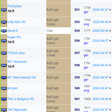
ProSieben
1756
BulCrypt
551
2026-04-07
+
ger
BulCrypt
1766
Lolly Kids HD
553
2026-04-06
+
Conax
eng
Kanal 0
Clair
554
1771
2026-04-06
+
Super RTL
BulCrypt
1781
556
2026-04-07
+
Conax
ger
BulCrypt
1786
TOGGO plus
557
2026-04-07
+
Conax
ger
RTL Television
BulCrypt
1791
558
2026-04-07
+
Conax
ger
1796
RiC International HD
BulCrypt
559
2026-04-07
+
ger
1801
Jim Jam
BulCrypt
560
2026-04-07
+
eng
BulCrypt
This is Bulgaria HD
561
1806
2026-04-06
+
Conax
BulCrypt
1811
TNT Myzicalni
562
2026-04-07
+
Conax
rus