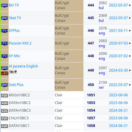
BulCrypt
2062
BH TV
444
2022-05-07
+
Conax
bul
BulCrypt
2069
Skat TV
445
2022-05-07
+
Conax
bul
BulCrypt
2076
XYPlus
446
2021-03-11
+
Conax
eng
2083
Passion XXX 2
BulCrypt
447
2020-07-03
+
eng
BulCrypt
2090
XY Mix
448
2020-07-02
+
Conax
eng
Al Jazeera English
BulCrypt
2097
449
2024-03-30
+
Conax
eng
BulCrypt
2104
Svet Plus
450
2022-05-07
+
Conax
ser
MSGn10BC2
Clair
1051
2023-06-06
DATAn10BC2
Clair
1053
2023-06-06
DATAn10BC3
Clair
1054
2024-06-21
CHLn10BC3
Clair
1057
2023-06-06
DATAt10BC1
Clair
1058
2024-06-21