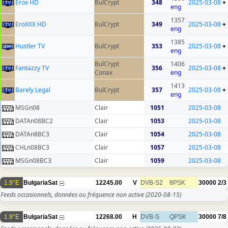
Erox HD
BulCrypt
348
2025-03-08
+
eng
1357
EroXXX HD
BulCrypt
349
2025-03-08
+
eng
1385
Hustler TV
BulCrypt
353
2025-03-08
+
eng
BulCrypt
1406
Fantazzy TV
356
2025-03-08
+
Conax
eng
1413
Barely Legal
BulCrypt
357
2025-03-08
+
eng
MSGn08
Clair
1051
2025-03-08
DATAn08BC2
Clair
1053
2025-03-08
DATAn8BC3
Clair
1054
2025-03-08
CHLn08BC3
Clair
1057
2025-03-08
MSGn08BC3
Clair
1059
2025-03-08
1.9°E
BulgariaSat
12245.00
V
DVB-S2
8PSK
30000
2/3
Feeds occasionnels, données ou fréquence non active
(2020-08-15)
1.9°E
BulgariaSat
12268.00
H
DVB-S
QPSK
30000
7/8