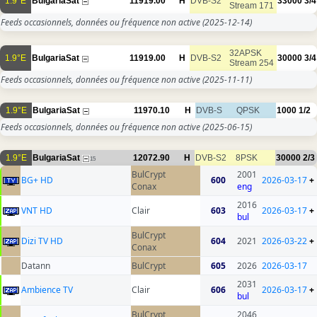
1.9°E
BulgariaSat
11919.00
H
DVB-S2
33000
3/4
Stream 171
Feeds occasionnels, données ou fréquence non active
(2025-12-14)
32APSK
1.9°E
BulgariaSat
11919.00
H
DVB-S2
30000
3/4
Stream 254
Feeds occasionnels, données ou fréquence non active
(2025-11-11)
1.9°E
BulgariaSat
11970.10
H
DVB-S
QPSK
1000
1/2
Feeds occasionnels, données ou fréquence non active
(2025-06-15)
1.9°E
BulgariaSat
12072.90
H
DVB-S2
8PSK
30000
2/3
15
BulCrypt
2001
BG+ HD
600
2026-03-17
+
Conax
eng
2016
VNT HD
Clair
603
2026-03-17
+
bul
BulCrypt
Dizi TV HD
604
2021
2026-03-22
+
Conax
Datann
BulCrypt
605
2026
2026-03-17
2031
Ambience TV
Clair
606
2026-03-17
+
bul
BulCrypt
2046