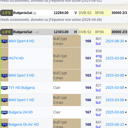
Feeds occasionnels, données ou fréquence non active
(2025-08-02)
1.9°E
BulgariaSat
12284.00
V
DVB-S2
8PSK
30000
2/3
Feeds occasionnels, données ou fréquence non active
(2026-04-06)
1.9°E
BulgariaSat
12303.00
H
DVB-S2
8PSK
30000
2/3
17
BulCrypt
801
MAX Sport 4 HD
160
2025-08-30
+
Conax
bul
808
BulCrypt
eng
HGTV HD
161
2025-03-08
+
Conax
806
bul
BulCrypt
816
MAX Sport 3 HD
163
2025-03-08
+
Conax
bul
821
TV1 HD Bulgaria
Clair
164
2025-03-08
+
bul
BulCrypt
831
MAX Sport 1 HD
166
2025-03-08
+
Conax
bul
836
Bulgaria 24 HD
Clair
167
2025-03-08
+
bul
BulCrypt
841
Bulgaria On Air HD
168
2025-06-23
+
Conax
bul