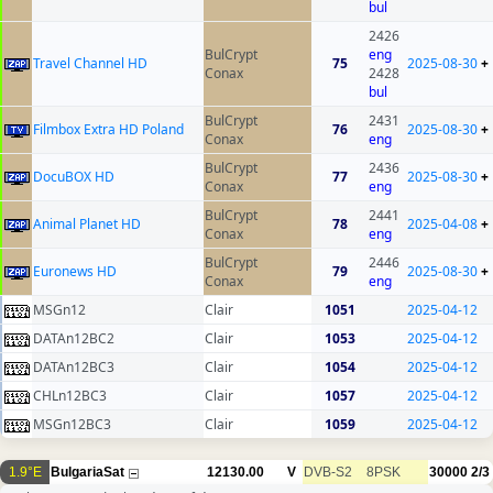
bul
2426
BulCrypt
eng
Travel Channel HD
75
2025-08-30
+
Conax
2428
bul
BulCrypt
2431
Filmbox Extra HD Poland
76
2025-08-30
+
Conax
eng
BulCrypt
2436
DocuBOX HD
77
2025-08-30
+
Conax
eng
BulCrypt
2441
Animal Planet HD
78
2025-04-08
+
Conax
eng
BulCrypt
2446
Euronews HD
79
2025-08-30
+
Conax
eng
MSGn12
Clair
1051
2025-04-12
DATAn12BC2
Clair
1053
2025-04-12
DATAn12BC3
Clair
1054
2025-04-12
CHLn12BC3
Clair
1057
2025-04-12
MSGn12BC3
Clair
1059
2025-04-12
1.9°E
BulgariaSat
12130.00
V
DVB-S2
8PSK
30000
2/3