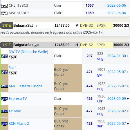
CHLn18BC3
Clair
1057
2023-06-06
MSGn18BC3
Clair
1059
2023-06-06
1.9°E
BulgariaSat
12437.00
V
DVB-S2
8PSK
30000
2/3
Feeds occasionnels, données ou fréquence non active
(2026-03-17)
1.9°E
BulgariaSat
12456.00
H
DVB-S2
8PSK
30000
2/3
28
DW-TV (Deutsche Welle)
528
Clair
207
2024-01-30
+
eng
Sat 1
BulCrypt
1901
421
2022-05-07
+
Conax
ger
BulCrypt
1922
AMC Eastern Europe
424
2022-05-07
+
Conax
eng
1936
Espreso TV
Clair
426
2023-05-09
+
ukr
BulCrypt
1943
XY Max
427
2020-07-02
+
Conax
eng
BulCrypt
1950
KCN Music 2
428
2022-05-07
+
Conax
ser