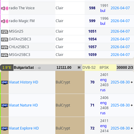
1991
radio The Voice
Clair
598
2026-04-07
bul
1996
radio Magic FM
Clair
599
2026-04-07
bul
MSGn25
Clair
1051
2026-04-07
DATAn25BC3
Clair
1054
2026-04-07
CHLn25BC3
Clair
1057
2026-04-07
MSGn25BC3
Clair
1059
2026-04-07
1.9°E
BulgariaSat
12111.00
H
DVB-S2
8PSK
30000
2/3
13
2401
eng
Viasat History HD
BulCrypt
70
2025-08-30
+
2403
rus
2406
eng
Viasat Nature HD
BulCrypt
71
2025-08-30
+
2408
rus
2411
eng
Viasat Explore HD
BulCrypt
72
2025-08-30
+
2414