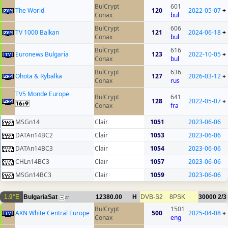
BulCrypt
601
The World
120
2022-05-07
+
Conax
bul
BulCrypt
606
TV 1000 Balkan
121
2024-06-18
+
Conax
bul
BulCrypt
616
Euronews Bulgaria
123
2022-10-05
+
Conax
bul
BulCrypt
636
Ohota & Rybalka
127
2026-03-12
+
Conax
rus
TV5 Monde Europe
BulCrypt
641
128
2022-05-07
+
Conax
fra
MSGn14
Clair
1051
2023-06-06
DATAn14BC2
Clair
1053
2023-06-06
DATAn14BC3
Clair
1054
2023-06-06
CHLn14BC3
Clair
1057
2023-06-06
MSGn14BC3
Clair
1059
2023-06-06
1.9°E
BulgariaSat
12380.00
H
DVB-S2
8PSK
30000
2/3
27
BulCrypt
1501
AXN White Central Europe
500
2025-04-08
+
Conax
eng