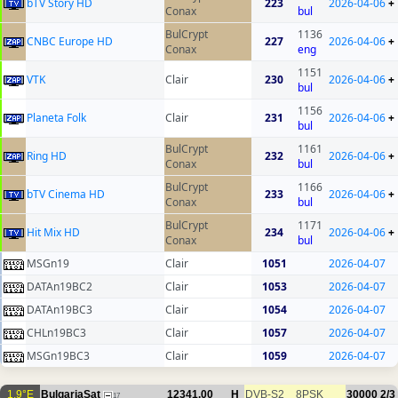
bTV Story HD
223
2026-04-06
+
Conax
bul
BulCrypt
1136
CNBC Europe HD
227
2026-04-06
+
Conax
eng
1151
VTK
Clair
230
2026-04-06
+
bul
1156
Planeta Folk
Clair
231
2026-04-06
+
bul
BulCrypt
1161
Ring HD
232
2026-04-06
+
Conax
bul
BulCrypt
1166
bTV Cinema HD
233
2026-04-06
+
Conax
bul
BulCrypt
1171
Hit Mix HD
234
2026-04-06
+
Conax
bul
MSGn19
Clair
1051
2026-04-07
DATAn19BC2
Clair
1053
2026-04-07
DATAn19BC3
Clair
1054
2026-04-07
CHLn19BC3
Clair
1057
2026-04-07
MSGn19BC3
Clair
1059
2026-04-07
1.9°E
BulgariaSat
12341.00
H
DVB-S2
8PSK
30000
2/3
17