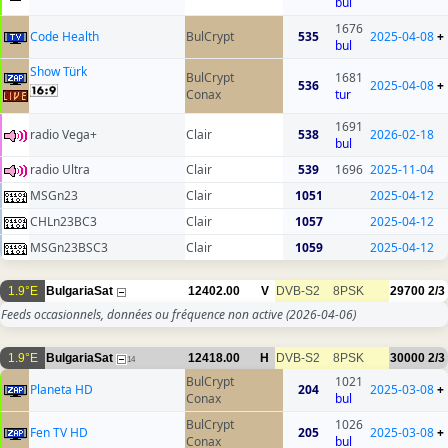
bul
1676
Code Health
BulCrypt
535
2025-04-08
+
bul
Show Türk
BulCrypt
1681
536
2025-04-08
+
Conax
tur
1691
radio Vega+
Clair
538
2026-02-18
bul
radio Ultra
Clair
539
1696
2025-11-04
MSGn23
Clair
1051
2025-04-12
CHLn23BC3
Clair
1057
2025-04-12
MSGn23BSC3
Clair
1059
2025-04-12
1.9°E
BulgariaSat
12402.00
V
DVB-S2
8PSK
29700
2/3
Feeds occasionnels, données ou fréquence non active
(2026-04-06)
1.9°E
BulgariaSat
12418.00
H
DVB-S2
8PSK
30000
2/3
14
BulCrypt
1021
Planeta HD
204
2025-03-08
+
Conax
bul
BulCrypt
1026
Fen TV HD
205
2025-03-08
+
Conax
bul