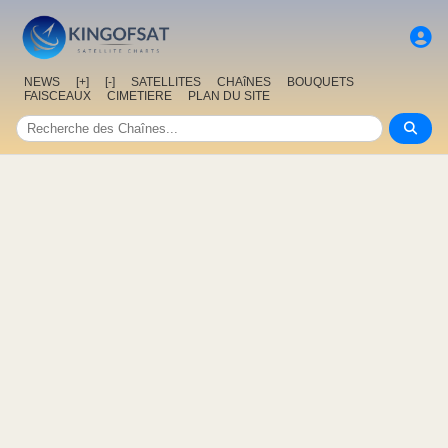
NEWS
[+]
[-]
SATELLITES
CHAîNES
BOUQUETS
FAISCEAUX
CIMETIERE
PLAN DU SITE