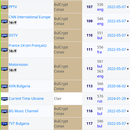
BulCrypt
536
PPTV
107
2022-05-07
+
Conax
eng
CNN International Europe
BulCrypt
546
109
2022-05-07
+
Conax
eng
BulCrypt
551
DSTV
110
2022-05-07
+
Conax
bul
France 24 (en Français)
BulCrypt
556
111
2022-05-07
+
Conax
fra
561
Motorvision
BulCrypt
bul
112
2022-05-07
+
Conax
563
eng
BulCrypt
566
AXN Bulgaria
113
2020-06-02
+
Conax
eng
576
Current Time Ukraine
Clair
115
2024-01-29
+
rus
BulCrypt
581
BG Music Channel
116
2022-05-07
+
Conax
bul
BulCrypt
586
TVT Bulgaria
117
2022-05-07
+
Conax
bul