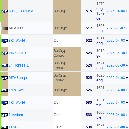
1576
eng
Nick Jr Bulgaria
BulCrypt
515
2025-04-08
+
1578
ger
1586
MTV Hits
BulCrypt
517
2026-01-02
eng
1611
ERT World
Clair
522
2025-04-08
+
eng
BulCrypt
1616
RIK Sat HD
523
2025-08-30
+
Conax
ger
BulCrypt
1621
24 Horas HD
524
2025-08-30
+
Conax
eng
BulCrypt
1626
MTV Europe
525
2025-04-08
+
Conax
eng
1631
Fix & Foxi
BulCrypt
526
2025-04-08
+
bul
1651
TRT World
Clair
530
2025-04-08
+
tur
1666
Freedom
Clair
533
2025-04-08
+
ukr
1671
Kanal 3
Clair
534
2025-04-08
+