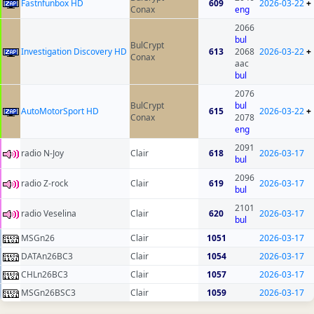
Fastnfunbox HD
609
2026-03-22
+
Conax
eng
2066
bul
BulCrypt
Investigation Discovery HD
613
2068
2026-03-22
+
Conax
aac
bul
2076
BulCrypt
bul
AutoMotorSport HD
615
2026-03-22
+
Conax
2078
eng
2091
radio N-Joy
Clair
618
2026-03-17
bul
2096
radio Z-rock
Clair
619
2026-03-17
bul
2101
radio Veselina
Clair
620
2026-03-17
bul
MSGn26
Clair
1051
2026-03-17
DATAn26BC3
Clair
1054
2026-03-17
CHLn26BC3
Clair
1057
2026-03-17
MSGn26BSC3
Clair
1059
2026-03-17