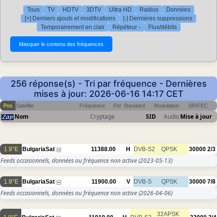
Tous
TV
HDTV
3DTV
Ultra HD
Radios
Données
[+] Derniers ajouts et modifications
[-] Dernières suppressions
Temporairement en clair
Répéteur -
Flux/débits
256 réponse(s) - Tri par fréquence - Dernières
mises à jour: 2026-06-16 14:17 CET
Pos
Satellite
Fréquence
Pol
Standard
Modulation
SR/FEC
Nom
Cryptage
SID
Audio
Mise à jour
1.9°E
BulgariaSat
11388.00
H
DVB-S2
QPSK
30000
2/3
Feeds occasionnels, données ou fréquence non active
(2023-05-13)
1.9°E
BulgariaSat
11900.00
V
DVB-S
QPSK
30000
7/8
Feeds occasionnels, données ou fréquence non active
(2026-04-06)
32APSK