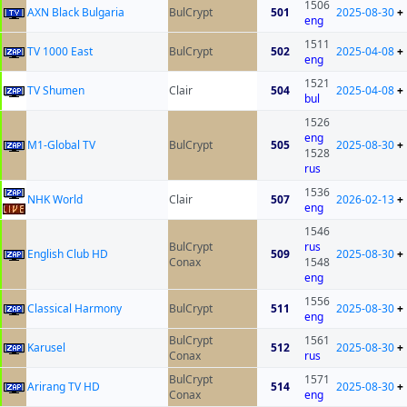
1506
AXN Black Bulgaria
BulCrypt
501
2025-08-30
+
eng
1511
TV 1000 East
BulCrypt
502
2025-04-08
+
eng
1521
TV Shumen
Clair
504
2025-04-08
+
bul
1526
eng
M1-Global TV
BulCrypt
505
2025-08-30
+
1528
rus
1536
NHK World
Clair
507
2026-02-13
+
eng
1546
BulCrypt
rus
English Club HD
509
2025-08-30
+
Conax
1548
eng
1556
Classical Harmony
BulCrypt
511
2025-08-30
+
eng
BulCrypt
1561
Karusel
512
2025-08-30
+
Conax
rus
BulCrypt
1571
Arirang TV HD
514
2025-08-30
+
Conax
eng