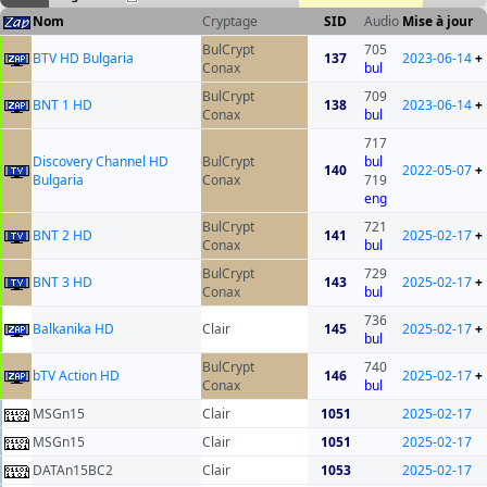
Nom
Cryptage
SID
Audio
Mise à jour
BulCrypt
705
BTV HD Bulgaria
137
2023-06-14
+
Conax
bul
BulCrypt
709
BNT 1 HD
138
2023-06-14
+
Conax
bul
717
Discovery Channel HD
BulCrypt
bul
140
2022-05-07
+
Bulgaria
Conax
719
eng
BulCrypt
721
BNT 2 HD
141
2025-02-17
+
Conax
bul
BulCrypt
729
BNT 3 HD
143
2025-02-17
+
Conax
bul
736
Balkanika HD
Clair
145
2025-02-17
+
bul
BulCrypt
740
bTV Action HD
146
2025-02-17
+
Conax
bul
MSGn15
Clair
1051
2025-02-17
MSGn15
Clair
1051
2025-02-17
DATAn15BC2
Clair
1053
2025-02-17