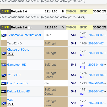
Feeds occasionnels, données ou fréquence non active
(2020-08-15)
1.9°E
BulgariaSat
12149.00
H
DVB-S2
8PSK
30000
2/3
Feeds occasionnels, données ou fréquence non active
(2025-04-21)
1.9°E
BulgariaSat
12169.00
V
DVB-S2
8PSK
30000
2/3
27
1701
TV Romania International
Clair
540
2026-04-07
+
rom
Test 42 HD
BulCrypt
541
1706
2026-04-07
Chasse et Pêche
1711
BulCrypt
542
2026-04-07
+
bul
1721
Gametoon HD
BulCrypt
544
2026-04-06
+
eng
BulCrypt
1726
7/8 TV HD
545
2026-04-06
+
Conax
bul
Epic Drama HD
Clair
546
1733
2026-04-06
+
BulCrypt
1741
Deluxe Music HD
548
2026-04-07
+
Conax
ger
VOX
BulCrypt
1751
550
2026-04-07
+
Conax
ger