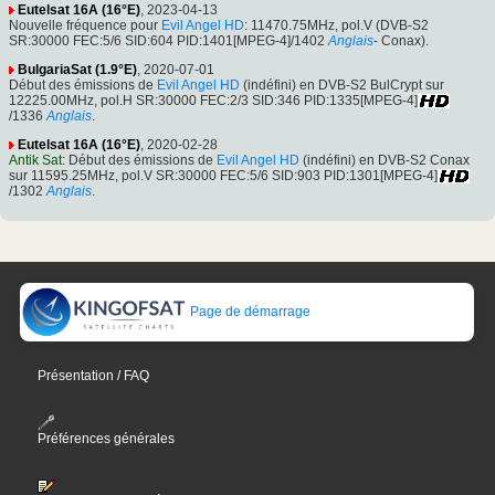
Eutelsat 16A (16°E)
, 2023-04-13
Nouvelle fréquence pour
Evil Angel HD
: 11470.75MHz, pol.V (DVB-S2
SR:30000 FEC:5/6 SID:604 PID:1401[MPEG-4]/1402
Anglais
- Conax).
BulgariaSat (1.9°E)
, 2020-07-01
Début des émissions de
Evil Angel HD
(indéfini) en DVB-S2 BulCrypt sur
12225.00MHz, pol.H SR:30000 FEC:2/3 SID:346 PID:1335[MPEG-4]
/1336
Anglais
.
Eutelsat 16A (16°E)
, 2020-02-28
Antik Sat
: Début des émissions de
Evil Angel HD
(indéfini) en DVB-S2 Conax
sur 11595.25MHz, pol.V SR:30000 FEC:5/6 SID:903 PID:1301[MPEG-4]
/1302
Anglais
.
Page de démarrage
Présentation / FAQ
Préférences générales