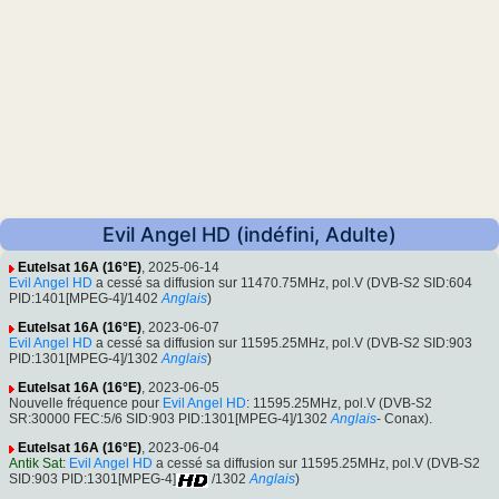
Evil Angel HD (indéfini, Adulte)
Eutelsat 16A (16°E)
, 2025-06-14
Evil Angel HD
a cessé sa diffusion sur 11470.75MHz, pol.V (DVB-S2 SID:604
PID:1401[MPEG-4]/1402
Anglais
)
Eutelsat 16A (16°E)
, 2023-06-07
Evil Angel HD
a cessé sa diffusion sur 11595.25MHz, pol.V (DVB-S2 SID:903
PID:1301[MPEG-4]/1302
Anglais
)
Eutelsat 16A (16°E)
, 2023-06-05
Nouvelle fréquence pour
Evil Angel HD
: 11595.25MHz, pol.V (DVB-S2
SR:30000 FEC:5/6 SID:903 PID:1301[MPEG-4]/1302
Anglais
- Conax).
Eutelsat 16A (16°E)
, 2023-06-04
Antik Sat
:
Evil Angel HD
a cessé sa diffusion sur 11595.25MHz, pol.V (DVB-S2
SID:903 PID:1301[MPEG-4]
/1302
Anglais
)