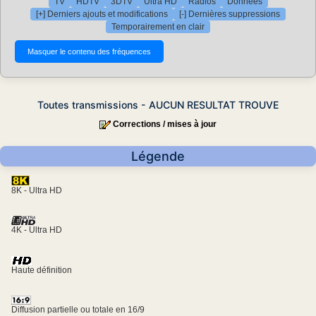
TV
HDTV
3DTV
Ultra HD
Radios
Données
[+] Derniers ajouts et modifications
[-] Dernières suppressions
Temporairement en clair
Toutes transmissions - AUCUN RESULTAT TROUVE
Corrections / mises à jour
Légende
8K - Ultra HD
4K - Ultra HD
Haute définition
Diffusion partielle ou totale en 16/9