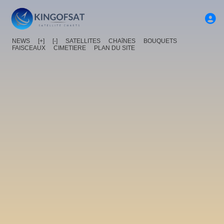
NEWS
[+]
[-]
SATELLITES
CHAîNES
BOUQUETS
FAISCEAUX
CIMETIERE
PLAN DU SITE