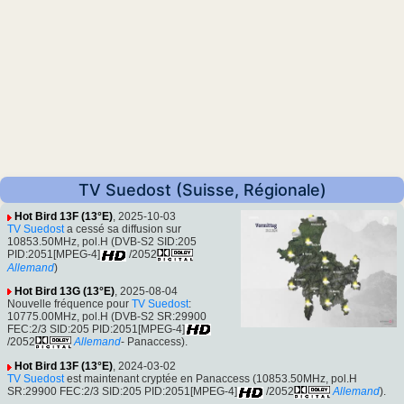
TV Suedost (Suisse, Régionale)
Hot Bird 13F (13°E)
, 2025-10-03
TV Suedost
a cessé sa diffusion sur
10853.50MHz, pol.H (DVB-S2 SID:205
PID:2051[MPEG-4]
/2052
Allemand
)
Hot Bird 13G (13°E)
, 2025-08-04
Nouvelle fréquence pour
TV Suedost
:
10775.00MHz, pol.H (DVB-S2 SR:29900
FEC:2/3 SID:205 PID:2051[MPEG-4]
/2052
Allemand
- Panaccess).
Hot Bird 13F (13°E)
, 2024-03-02
TV Suedost
est maintenant cryptée en Panaccess (10853.50MHz, pol.H
SR:29900 FEC:2/3 SID:205 PID:2051[MPEG-4]
/2052
Allemand
).