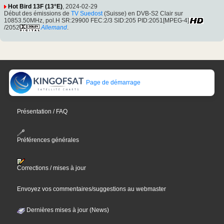
Hot Bird 13F (13°E)
, 2024-02-29
Début des émissions de
TV Suedost
(Suisse) en DVB-S2 Clair sur
10853.50MHz, pol.H SR:29900 FEC:2/3 SID:205 PID:2051[MPEG-4]
/2052
Allemand
.
Page de démarrage
Présentation / FAQ
Préférences générales
Corrections / mises à jour
Envoyez vos commentaires/suggestions au webmaster
Dernières mises à jour (News)