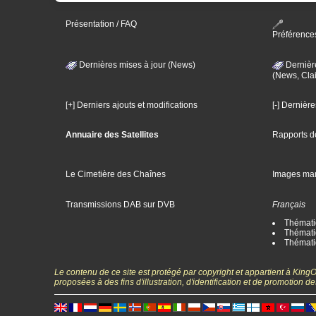
Présentation / FAQ
Préférence
Dernières mises à jour (News)
Dernièr
(News, Clai
[+] Derniers ajouts et modifications
[-] Dernièr
Annuaire des Satellites
Rapports d
Le Cimetière des Chaînes
Images ma
Transmissions DAB sur DVB
Français
Thématiq
Thématiq
Thémati
Le contenu de ce site est protégé par copyright et appartient à Kin
proposées à des fins d'illustration, d'identification et de promotion