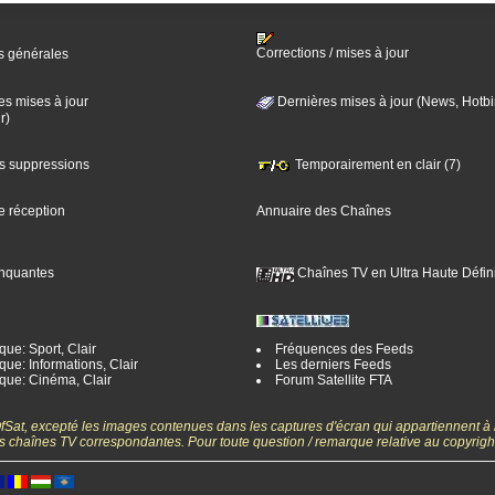
Corrections / mises à jour
s générales
es mises à jour
Dernières mises à jour (News, Hotbi
r)
es suppressions
Temporairement en clair (7)
e réception
Annuaire des Chaînes
nquantes
Chaînes TV en Ultra Haute Défini
ue: Sport, Clair
Fréquences des Feeds
ue: Informations, Clair
Les derniers Feeds
que: Cinéma, Clair
Forum Satellite FTA
gOfSat, excepté les images contenues dans les captures d'écran qui appartiennent à
 des chaînes TV correspondantes. Pour toute question / remarque relative au copyrig