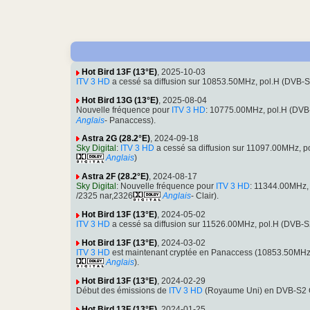
Hot Bird 13F (13°E)
, 2025-10-03
ITV 3 HD
a cessé sa diffusion sur 10853.50MHz, pol.H (DVB
Hot Bird 13G (13°E)
, 2025-08-04
Nouvelle fréquence pour
ITV 3 HD
: 10775.00MHz, pol.H (DV
Anglais
- Panaccess).
Astra 2G (28.2°E)
, 2024-09-18
Sky Digital
:
ITV 3 HD
a cessé sa diffusion sur 11097.00MHz, 
Anglais
)
Astra 2F (28.2°E)
, 2024-08-17
Sky Digital
: Nouvelle fréquence pour
ITV 3 HD
: 11344.00MHz,
/2325 nar,2326
Anglais
- Clair).
Hot Bird 13F (13°E)
, 2024-05-02
ITV 3 HD
a cessé sa diffusion sur 11526.00MHz, pol.H (DVB
Hot Bird 13F (13°E)
, 2024-03-02
ITV 3 HD
est maintenant cryptée en Panaccess (10853.50MHz
Anglais
).
Hot Bird 13F (13°E)
, 2024-02-29
Début des émissions de
ITV 3 HD
(Royaume Uni) en DVB-S2 C
Hot Bird 13F (13°E)
, 2024-01-25