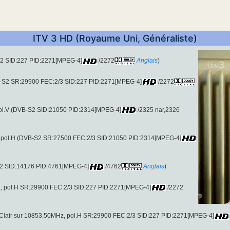
ITV 3 HD (Royaume Uni, Généraliste)
-S2 SID:227 PID:2271[MPEG-4]
/2272
Anglais
)
B-S2 SR:29900 FEC:2/3 SID:227 PID:2271[MPEG-4]
/2272
pol.V (DVB-S2 SID:21050 PID:2314[MPEG-4]
/2325 nar,2326
 pol.H (DVB-S2 SR:27500 FEC:2/3 SID:21050 PID:2314[MPEG-4]
-S2 SID:14176 PID:4761[MPEG-4]
/4762
Anglais
)
, pol.H SR:29900 FEC:2/3 SID:227 PID:2271[MPEG-4]
/2272
lair sur 10853.50MHz, pol.H SR:29900 FEC:2/3 SID:227 PID:2271[MPEG-4]