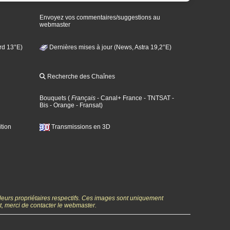
Envoyez vos commentaires/suggestions au
webmaster
rd 13°E)
Dernières mises à jour (News, Astra 19,2°E)
Recherche des Chaînes
Bouquets
(
Français
- Canal+ France
- TNTSAT
-
Bis
- Orange
- Fransat
)
tion
Transmissions en 3D
 leurs propriétaires respectifs. Ces images sont uniquement
ht, merci de contacter le webmaster.