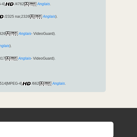
-4]
/4762
Anglais
.
/2325 nar,2326
Anglais
).
326
Anglais
- VideoGuard).
nglais
).
317
Anglais
- VideoGuard).
:514[MPEG-4]
/662
Anglais
.