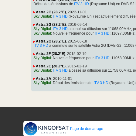
Début des émissions de
ITV 3 HD
(Royaume Uni) en DVB-S2 P
Astra 2G (28.2°E)
, 2022-11-01
Sky Digital
:
ITV 3 HD
(Royaume Uni) est actuellement diffusé
Astra 2G (28.2°E)
, 2016-09-14
Sky Digital
:
ITV 3 HD
a cessé sa diffusion sur 11068.00MHz, 
Sky Digital
: Nouvelle fréquence pour
ITV 3 HD
: 11097.00MHz,
Astra 2G (28.2°E)
, 2015-06-18
ITV 3 HD
a commuté sur le satellite Astra 2G (DVB-S2 , 110
Astra 2F (28.2°E)
, 2015-02-19
Sky Digital
: Nouvelle fréquence pour
ITV 3 HD
: 11068.00MHz,
Astra 2E (28.2°E)
, 2015-02-19
Sky Digital
:
ITV 3 HD
a cessé sa diffusion sur 11758.00MHz, 
Astra 2A
, 2010-11-01
Sky Digital
: Début des émissions de
ITV 3 HD
(Royaume Uni) 
Page de démarrage