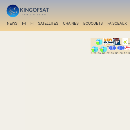
NEWS
[+]
[-]
SATELLITES
CHAîNES
BOUQUETS
FAISCEAUX