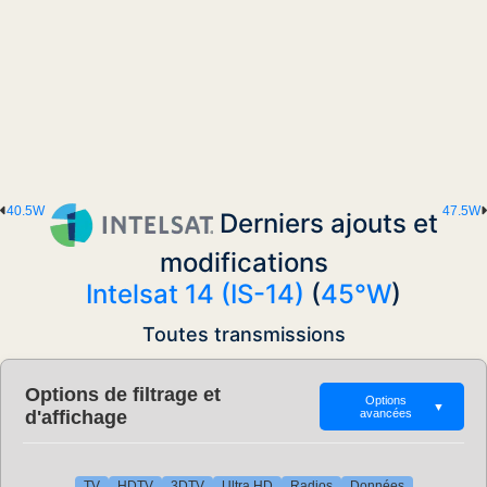
40.5W
47.5W
Derniers ajouts et
modifications
Intelsat 14 (IS-14)
(
45°W
)
Toutes transmissions
Options de filtrage et
Options
▼
d'affichage
avancées
TV
HDTV
3DTV
Ultra HD
Radios
Données