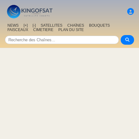
NEWS
[+]
[-]
SATELLITES
CHAîNES
BOUQUETS
FAISCEAUX
CIMETIERE
PLAN DU SITE