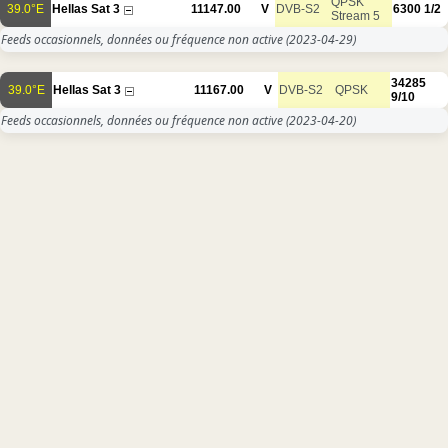
QPSK
39.0°E
Hellas Sat 3
11147.00
V
DVB-S2
6300
1/2
Stream 5
Feeds occasionnels, données ou fréquence non active
(2023-04-29)
34285
39.0°E
Hellas Sat 3
11167.00
V
DVB-S2
QPSK
9/10
Feeds occasionnels, données ou fréquence non active
(2023-04-20)