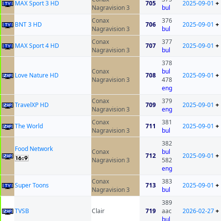
MAX Sport 3 HD
705
2025-09-01
+
Nagravision 3
bul
Conax
376
BNT 3 HD
706
2025-09-01
+
Nagravision 3
bul
Conax
377
MAX Sport 4 HD
707
2025-09-01
+
Nagravision 3
bul
378
Conax
bul
Love Nature HD
708
2025-09-01
+
Nagravision 3
478
eng
Conax
379
TravelXP HD
709
2025-09-01
+
Nagravision 3
eng
Conax
381
The World
711
2025-09-01
+
Nagravision 3
bul
382
Food Network
Conax
bul
712
2025-09-01
+
Nagravision 3
582
eng
Conax
383
Super Toons
713
2025-09-01
+
Nagravision 3
bul
389
ТVSB
Clair
719
aac
2026-02-27
+
bul