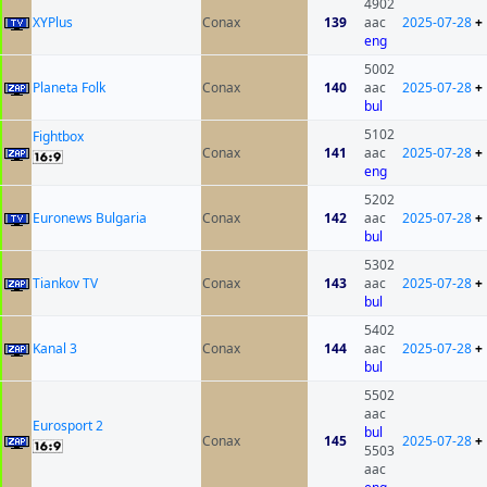
4902
XYPlus
Conax
139
aac
2025-07-28
+
eng
5002
Planeta Folk
Conax
140
aac
2025-07-28
+
bul
5102
Fightbox
Conax
141
aac
2025-07-28
+
eng
5202
Euronews Bulgaria
Conax
142
aac
2025-07-28
+
bul
5302
Tiankov TV
Conax
143
aac
2025-07-28
+
bul
5402
Kanal 3
Conax
144
aac
2025-07-28
+
bul
5502
aac
Eurosport 2
bul
Conax
145
2025-07-28
+
5503
aac