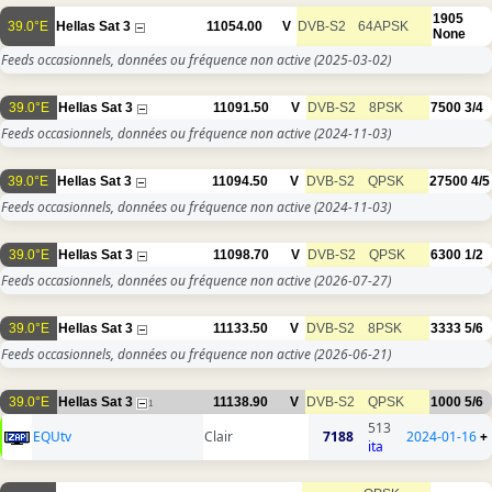
1905
39.0°E
Hellas Sat 3
11054.00
V
DVB-S2
64APSK
None
Feeds occasionnels, données ou fréquence non active
(2025-03-02)
39.0°E
Hellas Sat 3
11091.50
V
DVB-S2
8PSK
7500
3/4
Feeds occasionnels, données ou fréquence non active
(2024-11-03)
39.0°E
Hellas Sat 3
11094.50
V
DVB-S2
QPSK
27500
4/5
Feeds occasionnels, données ou fréquence non active
(2024-11-03)
39.0°E
Hellas Sat 3
11098.70
V
DVB-S2
QPSK
6300
1/2
Feeds occasionnels, données ou fréquence non active
(2026-07-27)
39.0°E
Hellas Sat 3
11133.50
V
DVB-S2
8PSK
3333
5/6
Feeds occasionnels, données ou fréquence non active
(2026-06-21)
39.0°E
Hellas Sat 3
11138.90
V
DVB-S2
QPSK
1000
5/6
1
513
EQUtv
Clair
7188
2024-01-16
+
ita