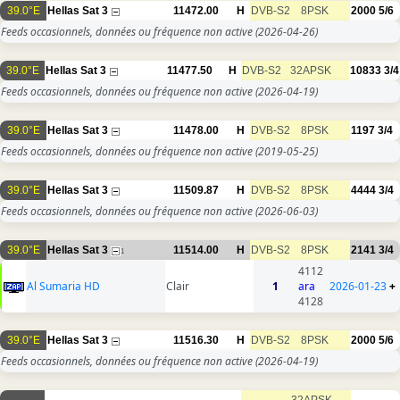
39.0°E
Hellas Sat 3
11472.00
H
DVB-S2
8PSK
2000
5/6
Feeds occasionnels, données ou fréquence non active
(2026-04-26)
39.0°E
Hellas Sat 3
11477.50
H
DVB-S2
32APSK
10833
3/4
Feeds occasionnels, données ou fréquence non active
(2026-04-19)
39.0°E
Hellas Sat 3
11478.00
H
DVB-S2
8PSK
1197
3/4
Feeds occasionnels, données ou fréquence non active
(2019-05-25)
39.0°E
Hellas Sat 3
11509.87
H
DVB-S2
8PSK
4444
3/4
Feeds occasionnels, données ou fréquence non active
(2026-06-03)
39.0°E
Hellas Sat 3
11514.00
H
DVB-S2
8PSK
2141
3/4
1
4112
Al Sumaria HD
Clair
1
ara
2026-01-23
+
4128
39.0°E
Hellas Sat 3
11516.30
H
DVB-S2
8PSK
2000
5/6
Feeds occasionnels, données ou fréquence non active
(2026-04-19)