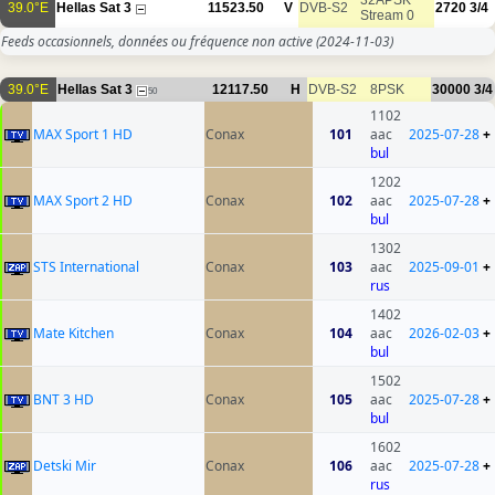
32APSK
39.0°E
Hellas Sat 3
11523.50
V
DVB-S2
2720
3/4
Stream 0
Feeds occasionnels, données ou fréquence non active
(2024-11-03)
39.0°E
Hellas Sat 3
12117.50
H
DVB-S2
8PSK
30000
3/4
50
1102
MAX Sport 1 HD
Conax
101
aac
2025-07-28
+
bul
1202
MAX Sport 2 HD
Conax
102
aac
2025-07-28
+
bul
1302
STS International
Conax
103
aac
2025-09-01
+
rus
1402
Mate Kitchen
Conax
104
aac
2026-02-03
+
bul
1502
BNT 3 HD
Conax
105
aac
2025-07-28
+
bul
1602
Detski Mir
Conax
106
aac
2025-07-28
+
rus