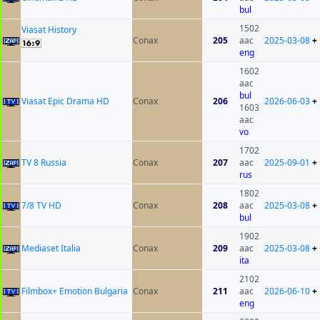
bul
1502
Viasat History
Conax
205
aac
2025-03-08
+
eng
1602
aac
bul
Viasat Epic Drama HD
Conax
206
2026-06-03
+
1603
aac
vo
1702
TV 8 Russia
Conax
207
aac
2025-09-01
+
rus
1802
7/8 TV HD
Conax
208
aac
2025-03-08
+
bul
1902
Mediaset Italia
Conax
209
aac
2025-03-08
+
ita
2102
Filmbox+ Emotion Bulgaria
Conax
211
aac
2026-06-10
+
eng