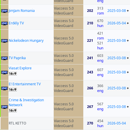
VideoGuard
eng
Viaccess 5.0
313
JimJam Romania
202
2025-03-08
+
VideoGuard
rom
Viaccess 5.0
670
Erdély TV
210
2026-05-04
+
VideoGuard
hun
421
Viaccess 5.0
rom
Nickelodeon Hungary
221
2025-03-08
+
VideoGuard
521
hun
Viaccess 5.0
603
TV Paprika
241
2025-03-08
+
VideoGuard
eng
Viasat Explore
Viaccess 5.0
607
243
2025-03-08
+
VideoGuard
eng
E! Entertainment TV
Viaccess 5.0
366
266
2025-03-08
+
VideoGuard
eng
Crime & Investigation
Viaccess 5.0
567
Network
267
2025-03-08
+
VideoGuard
eng
Viaccess 5.0
454
RTL KETTO
270
2026-05-04
VideoGuard
hun