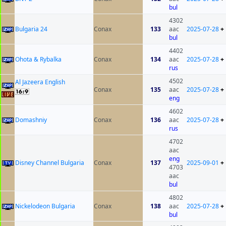
bul
4302
Bulgaria 24
Conax
133
aac
2025-07-28
+
bul
4402
Ohota & Rybalka
Conax
134
aac
2025-07-28
+
rus
4502
Al Jazeera English
Conax
135
aac
2025-07-28
+
eng
4602
Domashniy
Conax
136
aac
2025-07-28
+
rus
4702
aac
eng
Disney Channel Bulgaria
Conax
137
2025-09-01
+
4703
aac
bul
4802
Nickelodeon Bulgaria
Conax
138
aac
2025-07-28
+
bul