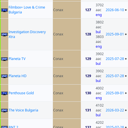
3702
Filmbox+ Love & Crime
Conax
127
aac
2026-06-10
+
Bulgaria
eng
3802
aac
Investigation Discovery
bul
Conax
128
2025-09-01
+
Xtra
3803
aac
eng
3902
Planeta TV
Conax
129
aac
2025-07-28
+
bul
3902
Planeta HD
Conax
129
aac
2025-07-28
+
bul
4002
Penthouse Gold
Conax
130
aac
2025-09-01
+
eng
4102
The Voice Bulgaria
Conax
131
aac
2026-03-22
+
bul
4202
BNT 2
Conax
132
aac
2025-07-28
+