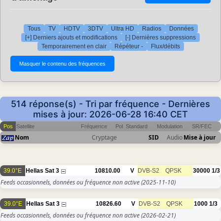
Tous
TV
HDTV
3DTV
Ultra HD
Radios
Données
[+] Derniers ajouts et modifications
[-] Dernières suppressions
Temporairement en clair
Répéteur -
Flux/débits
514 réponse(s) - Tri par fréquence - Dernières
mises à jour: 2026-06-28 16:40 CET
Pos
Satellite
Fréquence
Pol
Standard
Modulation
SR/FEC
Nom
Cryptage
SID
Audio
Mise à jour
39.0°E
Hellas Sat 3
10810.00
V
DVB-S2
QPSK
30000
1/3
Feeds occasionnels, données ou fréquence non active
(2025-11-10)
39.0°E
Hellas Sat 3
10826.60
V
DVB-S2
QPSK
1000
1/3
Feeds occasionnels, données ou fréquence non active
(2026-02-21)