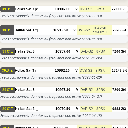
39.0°E
Hellas Sat 3
10906.00
V
DVB-S2
8PSK
22000
2/3
Feeds occasionnels, données ou fréquence non active
(2024-11-03)
16APSK
39.0°E
Hellas Sat 3
10913.50
V
DVB-S2
2895
3/4
Stream 1
Feeds occasionnels, données ou fréquence non active
(2024-05-09)
39.0°E
Hellas Sat 3
10957.60
V
DVB-S2
8PSK
7200
3/4
Feeds occasionnels, données ou fréquence non active
(2025-04-05)
39.0°E
Hellas Sat 3
10962.10
V
DVB-S2
8PSK
17143
5/6
Feeds occasionnels, données ou fréquence non active
(2023-05-20)
39.0°E
Hellas Sat 3
10967.30
V
DVB-S2
8PSK
7200
3/4
Feeds occasionnels, données ou fréquence non active
(2025-04-27)
39.0°E
Hellas Sat 3
10970.50
V
DVB-S2
8PSK
9883
2/3
Feeds occasionnels, données ou fréquence non active
(2026-06-13)