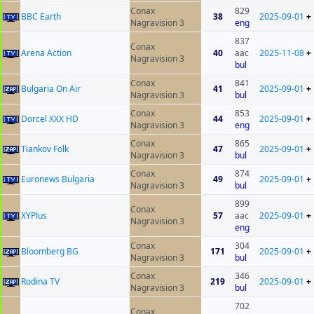
Conax
829
BBC Earth
38
2025-09-01
+
Nagravision 3
eng
837
Conax
Arena Action
40
aac
2025-11-08
+
Nagravision 3
bul
Conax
841
Bulgaria On Air
41
2025-09-01
+
Nagravision 3
bul
Conax
853
Dorcel XXX HD
44
2025-09-01
+
Nagravision 3
eng
Conax
865
Tiankov Folk
47
2025-09-01
+
Nagravision 3
bul
Conax
874
Euronews Bulgaria
49
2025-09-01
+
Nagravision 3
bul
899
Conax
XYPlus
57
aac
2025-09-01
+
Nagravision 3
eng
Conax
304
Bloomberg BG
171
2025-09-01
+
Nagravision 3
bul
Conax
346
Rodina TV
219
2025-09-01
+
Nagravision 3
bul
702
Conax