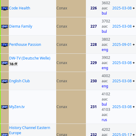
3602
Code Health
Conax
226
aac
2025-03-08
+
bul
3702
Diema Family
Conax
227
aac
2025-03-08
+
bul
3802
Penthouse Passion
Conax
228
aac
2025-09-01
+
eng
3902
DW-TV (Deutsche Welle)
Conax
229
aac
2025-03-08
+
eng
4002
English Club
Conax
230
aac
2025-03-08
+
eng
4102
aac
bul
MyZen.tv
Conax
231
2025-03-08
+
4103
aac
rus
History Channel Eastern
4202
Europe
Conax
232
aac
2025-05-17
+