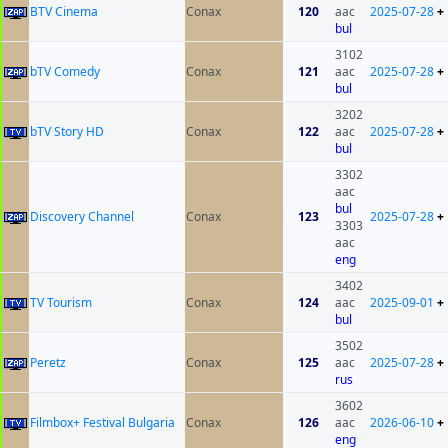
BTV Cinema
Conax
120
aac
2025-07-28
+
bul
3102
bTV Comedy
Conax
121
aac
2025-07-28
+
bul
3202
bTV Story HD
Conax
122
aac
2025-07-28
+
bul
3302
aac
bul
Discovery Channel
Conax
123
2025-07-28
+
3303
aac
eng
3402
TV Tourism
Conax
124
aac
2025-09-01
+
bul
3502
Peretz
Conax
125
aac
2025-07-28
+
rus
3602
Filmbox+ Festival Bulgaria
Conax
126
aac
2026-06-10
+
eng