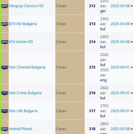
2202
Stingray Classica HD
Conax
212
aac
2025-03-08
+
ger
2302
BTV HD Bulgaria
Conax
213
aac
2025-03-08
+
bul
2402
bTV Action HD
Conax
214
aac
2025-03-08
+
bul
2502
aac
bul
Star Channel Bulgaria
Conax
215
2025-09-01
+
2503
aac
eng
2602
Star Crime Bulgaria
Conax
216
aac
2025-09-01
+
bul
2702
Star Life Bulgaria
Conax
217
aac
2025-09-01
+
bul
2802
Animal Planet
Conax
218
aac
2025-03-08
+
eng