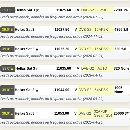
39.0°E
Hellas Sat 3
11025.60
V
DVB-S2
8PSK
7200
3/4
Feeds occasionnels, données ou fréquence non active
(2026-01-29)
39.0°E
Hellas Sat 3
11027.50
V
DVB-S2
16APSK
4855
8/9
Feeds occasionnels, données ou fréquence non active
(2024-11-03)
39.0°E
Hellas Sat 3
11035.20
V
DVB-S2
16APSK
320
5/6
Feeds occasionnels, données ou fréquence non active
(2026-02-21)
39.0°E
Hellas Sat 3
11035.60
V
DVB-S2
AUTO
320
None
Feeds occasionnels, données ou fréquence non active
(2026-04-19)
1905
39.0°E
Hellas Sat 3
11044.00
V
DVB-S2
64APSK
None
Feeds occasionnels, données ou fréquence non active
(2024-05-09)
32APSK
39.0°E
Hellas Sat 3
11053.00
V
DVB-S2
25000
3/4
Stream 254
Feeds occasionnels, données ou fréquence non active
(2025-04-26)