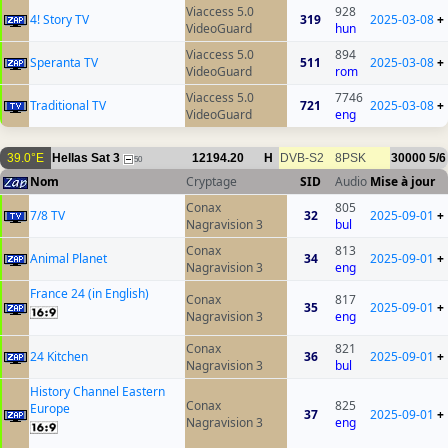
Viaccess 5.0
928
4! Story TV
319
2025-03-08
+
VideoGuard
hun
Viaccess 5.0
894
Speranta TV
511
2025-03-08
+
VideoGuard
rom
Viaccess 5.0
7746
Traditional TV
721
2025-03-08
+
VideoGuard
eng
39.0°E
Hellas Sat 3
12194.20
H
DVB-S2
8PSK
30000
5/6
50
Nom
Cryptage
SID
Audio
Mise à jour
Conax
805
7/8 TV
32
2025-09-01
+
Nagravision 3
bul
Conax
813
Animal Planet
34
2025-09-01
+
Nagravision 3
eng
France 24 (in English)
Conax
817
35
2025-09-01
+
Nagravision 3
eng
Conax
821
24 Kitchen
36
2025-09-01
+
Nagravision 3
bul
History Channel Eastern
Conax
825
Europe
37
2025-09-01
+
Nagravision 3
eng