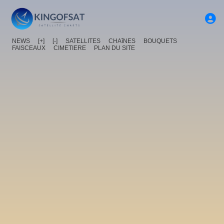
NEWS
[+]
[-]
SATELLITES
CHAîNES
BOUQUETS
FAISCEAUX
CIMETIERE
PLAN DU SITE