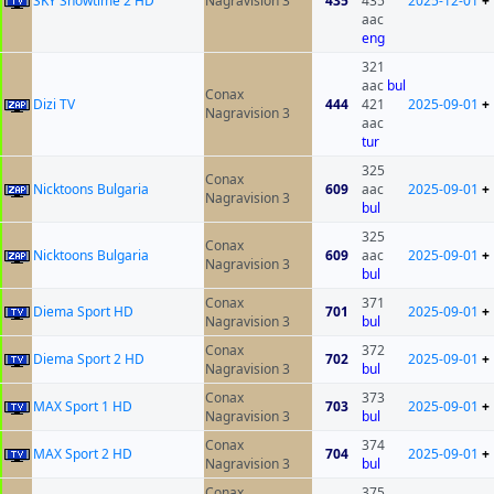
SKY Showtime 2 HD
Nagravision 3
435
435
2025-12-01
+
aac
eng
321
aac
bul
Conax
Dizi TV
444
421
2025-09-01
+
Nagravision 3
aac
tur
325
Conax
Nicktoons Bulgaria
609
aac
2025-09-01
+
Nagravision 3
bul
325
Conax
Nicktoons Bulgaria
609
aac
2025-09-01
+
Nagravision 3
bul
Conax
371
Diema Sport HD
701
2025-09-01
+
Nagravision 3
bul
Conax
372
Diema Sport 2 HD
702
2025-09-01
+
Nagravision 3
bul
Conax
373
MAX Sport 1 HD
703
2025-09-01
+
Nagravision 3
bul
Conax
374
MAX Sport 2 HD
704
2025-09-01
+
Nagravision 3
bul
Conax
375