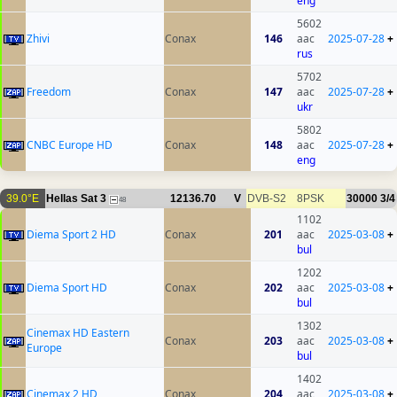
eng
5602
Zhivi
Conax
146
aac
2025-07-28
+
rus
5702
Freedom
Conax
147
aac
2025-07-28
+
ukr
5802
CNBC Europe HD
Conax
148
aac
2025-07-28
+
eng
39.0°E
Hellas Sat 3
12136.70
V
DVB-S2
8PSK
30000
3/4
48
1102
Diema Sport 2 HD
Conax
201
aac
2025-03-08
+
bul
1202
Diema Sport HD
Conax
202
aac
2025-03-08
+
bul
1302
Cinemax HD Eastern
Conax
203
aac
2025-03-08
+
Europe
bul
1402
Cinemax 2 HD
Conax
204
aac
2025-03-08
+