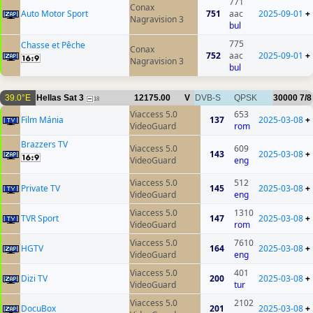
771
Conax
Auto Motor Sport
751
aac
2025-09-01
+
Nagravision 3
bul
775
Chasse et Pêche
Conax
752
aac
2025-09-01
+
Nagravision 3
bul
39.0°E
Hellas Sat 3
12175.00
V
DVB-S
QPSK
30000
7/8
18
Viaccess 5.0
653
Film Mánia
137
2025-03-08
+
VideoGuard
rom
Brazzers TV
Viaccess 5.0
609
143
2025-03-08
+
VideoGuard
eng
Viaccess 5.0
512
Private TV
145
2025-03-08
+
VideoGuard
eng
Viaccess 5.0
1310
TVR Sport
147
2025-03-08
+
VideoGuard
rom
Viaccess 5.0
7610
HGTV
164
2025-03-08
+
VideoGuard
eng
Viaccess 5.0
401
Dizi TV
200
2025-03-08
+
VideoGuard
tur
Viaccess 5.0
2102
DocuBox
201
2025-03-08
+