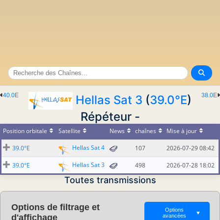
40.0E
38.0E
Hellas Sat 3
(
39.0°E
)
Répéteur -
Position orbitale
Satellite
News
chaînes
Mise à jour
Hellas Sat 4
39.0°E
107
2026-07-29 08:42
Hellas Sat 3
39.0°E
498
2026-07-28 18:02
Toutes transmissions
Options de filtrage et
Options
▼
d'affichage
avancées