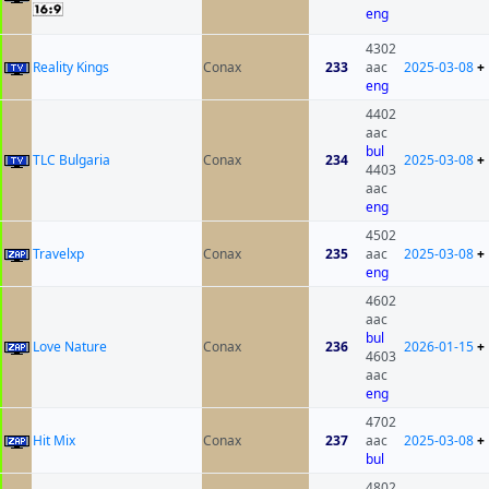
eng
4302
Reality Kings
Conax
233
aac
2025-03-08
+
eng
4402
aac
bul
TLC Bulgaria
Conax
234
2025-03-08
+
4403
aac
eng
4502
Travelxp
Conax
235
aac
2025-03-08
+
eng
4602
aac
bul
Love Nature
Conax
236
2026-01-15
+
4603
aac
eng
4702
Hit Mix
Conax
237
aac
2025-03-08
+
bul
4802