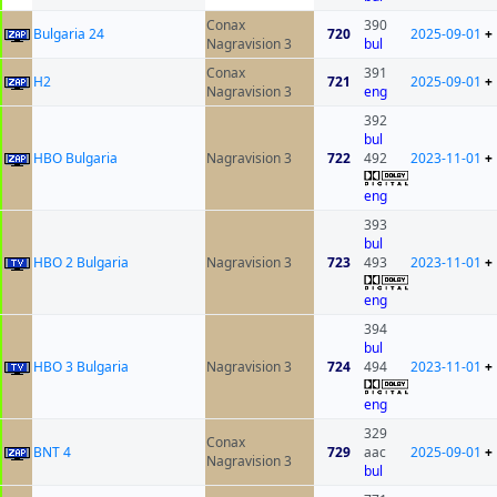
Conax
390
Bulgaria 24
720
2025-09-01
+
Nagravision 3
bul
Conax
391
H2
721
2025-09-01
+
Nagravision 3
eng
392
bul
HBO Bulgaria
Nagravision 3
722
492
2023-11-01
+
eng
393
bul
HBO 2 Bulgaria
Nagravision 3
723
493
2023-11-01
+
eng
394
bul
HBO 3 Bulgaria
Nagravision 3
724
494
2023-11-01
+
eng
329
Conax
BNT 4
729
aac
2025-09-01
+
Nagravision 3
bul