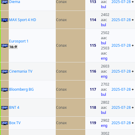
Diema
Conax
113
aac
2025-07-28
+
bul
2402
MAX Sport 4 HD
Conax
114
aac
2025-07-28
+
bul
2502
aac
Eurosport 1
bul
Conax
115
2025-07-28
+
2503
aac
eng
2603
Cinemania TV
Conax
116
aac
2025-07-28
+
eng
2702
Bloomberg BG
Conax
117
aac
2025-07-28
+
bul
2802
BNT 4
Conax
118
aac
2025-07-28
+
bul
2902
Box TV
Conax
119
2025-07-28
+
eng
3002