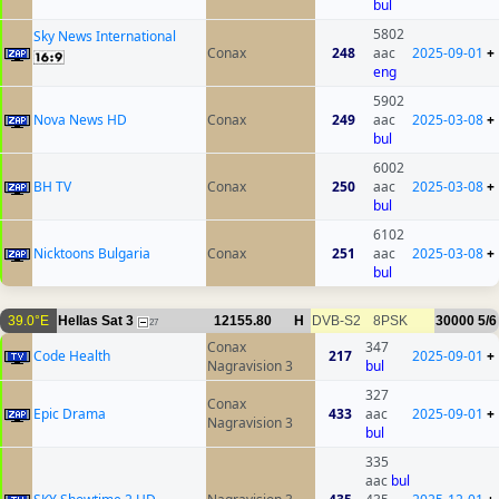
bul
5802
Sky News International
Conax
248
aac
2025-09-01
+
eng
5902
Nova News HD
Conax
249
aac
2025-03-08
+
bul
6002
BH TV
Conax
250
aac
2025-03-08
+
bul
6102
Nicktoons Bulgaria
Conax
251
aac
2025-03-08
+
bul
39.0°E
Hellas Sat 3
12155.80
H
DVB-S2
8PSK
30000
5/6
27
Conax
347
Code Health
217
2025-09-01
+
Nagravision 3
bul
327
Conax
Epic Drama
433
aac
2025-09-01
+
Nagravision 3
bul
335
aac
bul