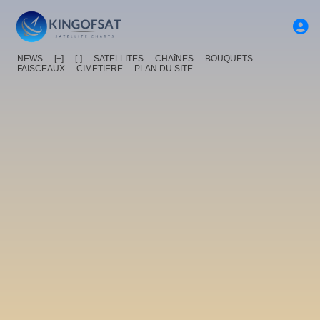
NEWS
[+]
[-]
SATELLITES
CHAîNES
BOUQUETS
FAISCEAUX
CIMETIERE
PLAN DU SITE