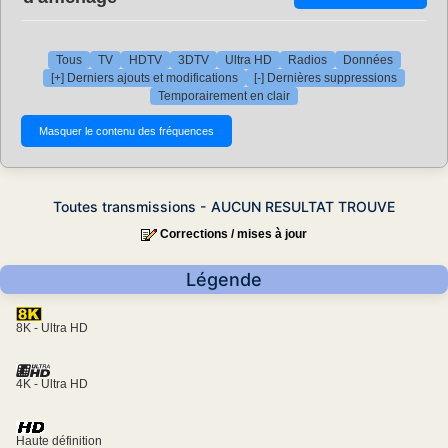
Tous
TV
HDTV
3DTV
Ultra HD
Radios
Données
[+] Derniers ajouts et modifications
[-] Dernières suppressions
Temporairement en clair
Toutes transmissions - AUCUN RESULTAT TROUVE
Corrections / mises à jour
Légende
8K - Ultra HD
4K - Ultra HD
Haute définition