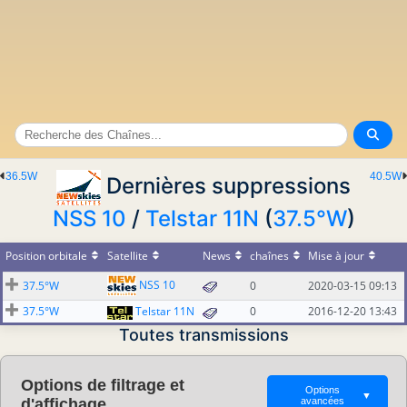
36.5W
40.5W
Dernières suppressions
NSS 10
/
Telstar 11N
(
37.5°W
)
Position orbitale
Satellite
News
chaînes
Mise à jour
NSS 10
37.5°W
0
2020-03-15 09:13
37.5°W
Telstar 11N
0
2016-12-20 13:43
Toutes transmissions
Options de filtrage et
Options
▼
d'affichage
avancées