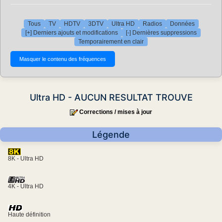
Tous
TV
HDTV
3DTV
Ultra HD
Radios
Données
[+] Derniers ajouts et modifications
[-] Dernières suppressions
Temporairement en clair
Ultra HD - AUCUN RESULTAT TROUVE
Corrections / mises à jour
Légende
8K - Ultra HD
4K - Ultra HD
Haute définition