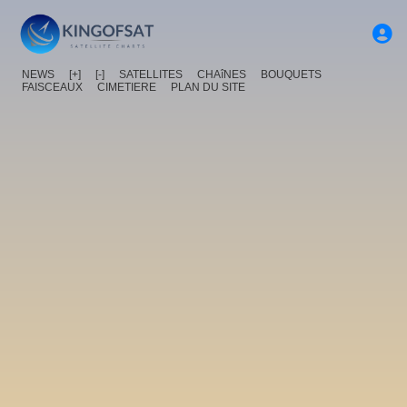
NEWS
[+]
[-]
SATELLITES
CHAîNES
BOUQUETS
FAISCEAUX
CIMETIERE
PLAN DU SITE