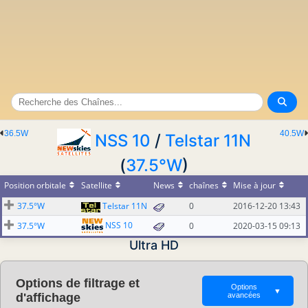
36.5W
40.5W
NSS 10
/
Telstar 11N
(
37.5°W
)
Position orbitale
Satellite
News
chaînes
Mise à jour
37.5°W
Telstar 11N
0
2016-12-20 13:43
NSS 10
37.5°W
0
2020-03-15 09:13
Ultra HD
Options de filtrage et
Options
▼
d'affichage
avancées