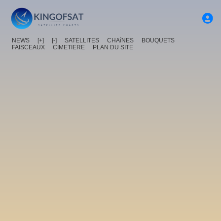
NEWS
[+]
[-]
SATELLITES
CHAîNES
BOUQUETS
FAISCEAUX
CIMETIERE
PLAN DU SITE