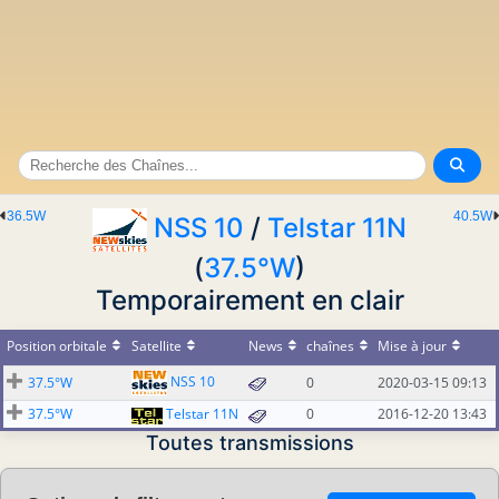
36.5W
40.5W
NSS 10
/
Telstar 11N
(
37.5°W
)
Temporairement en clair
Position orbitale
Satellite
News
chaînes
Mise à jour
NSS 10
37.5°W
0
2020-03-15 09:13
37.5°W
Telstar 11N
0
2016-12-20 13:43
Toutes transmissions