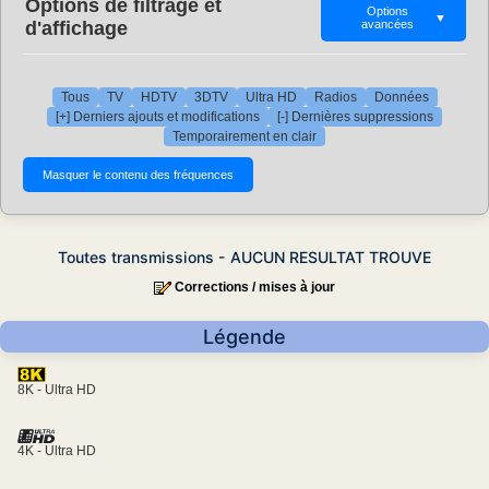
Options de filtrage et
Options
▼
d'affichage
avancées
Tous
TV
HDTV
3DTV
Ultra HD
Radios
Données
[+] Derniers ajouts et modifications
[-] Dernières suppressions
Temporairement en clair
Toutes transmissions - AUCUN RESULTAT TROUVE
Corrections / mises à jour
Légende
8K - Ultra HD
4K - Ultra HD