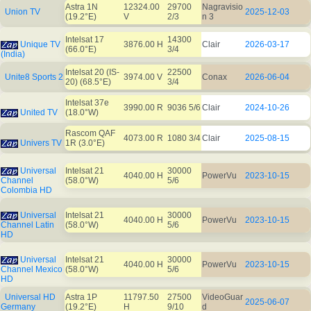
Astra 1N
12324.00
29700
Nagravisio
Union TV
2025-12-03
(19.2°E)
V
2/3
n 3
Intelsat 17
14300
Unique TV
3876.00 H
Clair
2026-03-17
(66.0°E)
3/4
(India)
Intelsat 20 (IS-
22500
Unite8 Sports 2
3974.00 V
Conax
2026-06-04
20) (68.5°E)
3/4
Intelsat 37e
3990.00 R
9036 5/6
Clair
2024-10-26
United TV
(18.0°W)
Rascom QAF
4073.00 R
1080 3/4
Clair
2025-08-15
Univers TV
1R (3.0°E)
Universal
Intelsat 21
30000
4040.00 H
PowerVu
2023-10-15
Channel
(58.0°W)
5/6
Colombia HD
Universal
Intelsat 21
30000
4040.00 H
PowerVu
2023-10-15
Channel Latin
(58.0°W)
5/6
HD
Universal
Intelsat 21
30000
4040.00 H
PowerVu
2023-10-15
Channel Mexico
(58.0°W)
5/6
HD
Universal HD
Astra 1P
11797.50
27500
VideoGuar
2025-06-07
Germany
(19.2°E)
H
9/10
d