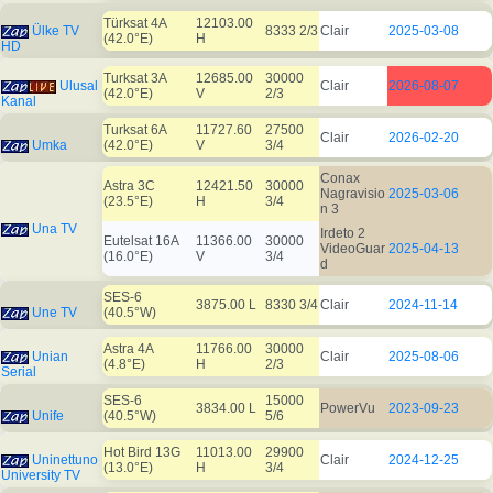
Türksat 4A
12103.00
Ülke TV
8333 2/3
Clair
2025-03-08
(42.0°E)
H
HD
Turksat 3A
12685.00
30000
Ulusal
Clair
2026-08-07
(42.0°E)
V
2/3
Kanal
Turksat 6A
11727.60
27500
Clair
2026-02-20
Umka
(42.0°E)
V
3/4
Conax
Astra 3C
12421.50
30000
Nagravisio
2025-03-06
(23.5°E)
H
3/4
n 3
Una TV
Irdeto 2
Eutelsat 16A
11366.00
30000
VideoGuar
2025-04-13
(16.0°E)
V
3/4
d
SES-6
3875.00 L
8330 3/4
Clair
2024-11-14
Une TV
(40.5°W)
Astra 4A
11766.00
30000
Unian
Clair
2025-08-06
(4.8°E)
H
2/3
Serial
SES-6
15000
3834.00 L
PowerVu
2023-09-23
Unife
(40.5°W)
5/6
Hot Bird 13G
11013.00
29900
Uninettuno
Clair
2024-12-25
(13.0°E)
H
3/4
University TV