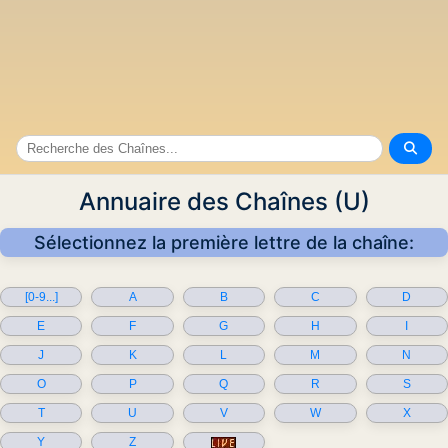
Annuaire des Chaînes (U)
Sélectionnez la première lettre de la chaîne:
[0-9...]
A
B
C
D
E
F
G
H
I
J
K
L
M
N
O
P
Q
R
S
T
U
V
W
X
Y
Z