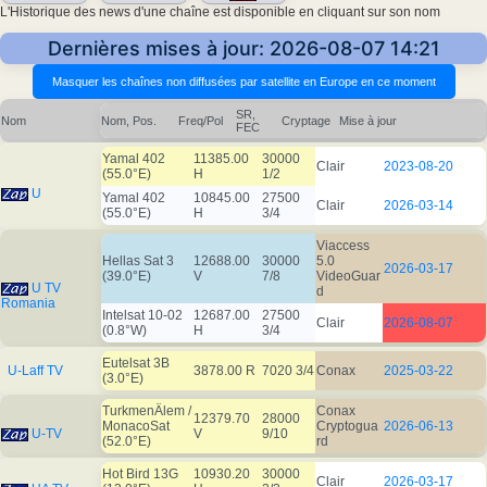
L'Historique des news d'une chaîne est disponible en cliquant sur son nom
Dernières mises à jour: 2026-08-07 14:21
SR,
Nom
Nom, Pos.
Freq/Pol
Cryptage
Mise à jour
FEC
Yamal 402
11385.00
30000
Clair
2023-08-20
(55.0°E)
H
1/2
U
Yamal 402
10845.00
27500
Clair
2026-03-14
(55.0°E)
H
3/4
Viaccess
Hellas Sat 3
12688.00
30000
5.0
2026-03-17
(39.0°E)
V
7/8
VideoGuar
U TV
d
Romania
Intelsat 10-02
12687.00
27500
Clair
2026-08-07
(0.8°W)
H
3/4
Eutelsat 3B
U-Laff TV
3878.00 R
7020 3/4
Conax
2025-03-22
(3.0°E)
TurkmenÄlem /
Conax
12379.70
28000
MonacoSat
Cryptogua
2026-06-13
U-TV
V
9/10
(52.0°E)
rd
Hot Bird 13G
10930.20
30000
Clair
2026-03-17