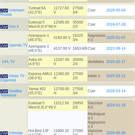
Turksat 6A
11727.60
27500
Unknown
Clair
2026-05-04
(42.0°E)
V
3/4
Russia
Eutelsat 5
12585.00
35500
Clair
2024-07-28
Uno 4
West B (5.0°W)
H
2/3
Azerspace-1
16325
Nagravisio
4160.00 V
2025-01-07
(46.0°E)
3/4
n 3
Upendo TV
Azerspace-1
4137.00 V
1603 8/9
Clair
2022-08-14
(46.0°E)
Astra 4A
12207.00
30000
UPL.TV
VeriMatrix
2025-02-17
(4.8°E)
V
2/3
Express AMU1
12360.00
27500
Urban TV
Irdeto 2
2025-02-22
(36.0°E)
H
2/3
(Uganda)
Yamal 402
12700.00
27500
Usadba
Clair
2026-03-14
(55.0°E)
H
3/4
Telekanal
Eutelsat 5
11512.50
29950
Viaccess
2024-01-18
West B (5.0°W)
V
2/3
4.0
Mediaguar
d 3
Nagravisio
n 3
Hot Bird 13F
11900.20
27500
Viaccess
Ushuaia
2026-06-30