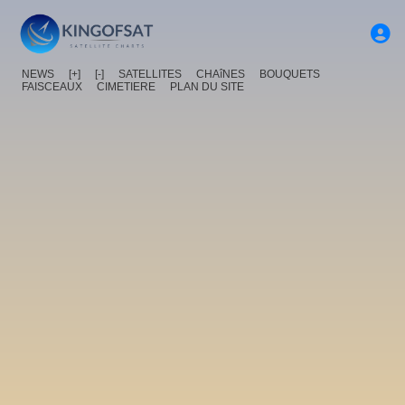
NEWS
[+]
[-]
SATELLITES
CHAîNES
BOUQUETS
FAISCEAUX
CIMETIERE
PLAN DU SITE