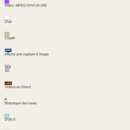
Video: MPEG-I/VVC/H-266
Clair
Crypté
Affiche une capture d´image
3D
Vidéos en Direct
+
Historique des news
DVB-S