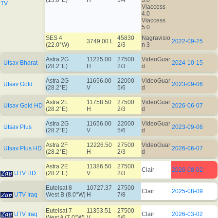
(13.0°E)
H
3/4
3.0
TV
Viaccess
4.0
Viaccess
5.0
SES 4
45830
Nagravisio
3749.00 L
2022-09-25
(22.0°W)
2/3
n 3
Astra 2G
11225.00
27500
VideoGuar
Utsav Bharat
2024-10-15
(28.2°E)
H
2/3
d
Astra 2G
11656.00
22000
VideoGuar
Utsav Gold
2023-09-06
(28.2°E)
V
5/6
d
Astra 2E
11758.50
27500
VideoGuar
Utsav Gold HD
2026-06-07
(28.2°E)
H
2/3
d
Astra 2G
11656.00
22000
VideoGuar
Utsav Plus
2023-09-06
(28.2°E)
V
5/6
d
Astra 2F
12226.50
27500
VideoGuar
Utsav Plus HD
2026-06-07
(28.2°E)
H
2/3
d
Astra 2E
11386.50
27500
Clair
2026-08-02
UTV HD
(28.2°E)
V
2/3
Eutelsat 8
10727.37
27500
Clair
2025-08-09
UTV Iraq
West B (8.0°W)
H
7/8
Eutelsat 7
11353.51
27500
UTV Iraq
Clair
2026-03-02
West A (7.0°W)
V
5/6