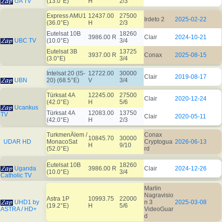
UA TV
(13.0°E)
H
2/3
Express AMU1
12437.00
27500
Irdeto 2
2025-02-22
(36.0°E)
H
2/3
Eutelsat 10B
18260
3986.00 R
Clair
2024-10-21
UBC TV
(10.0°E)
3/4
Eutelsat 3B
13725
3937.00 R
Conax
2025-08-15
(3.0°E)
3/4
Intelsat 20 (IS-
12722.00
30000
Clair
2019-08-17
UBN
20) (68.5°E)
V
3/4
Türksat 4A
12245.00
27500
Clair
2020-12-24
(42.0°E)
H
5/6
Ucankus
Türksat 4A
12083.00
13750
TV
Clair
2020-05-11
(42.0°E)
H
2/3
TurkmenÄlem /
Conax
10845.70
30000
UDAR HD
MonacoSat
Cryptogua
2026-06-13
H
9/10
(52.0°E)
rd
Eutelsat 10B
18260
Uganda
3986.00 R
Clair
2024-12-26
(10.0°E)
3/4
Catholic TV
Marlin
Nagravisio
Astra 1P
10993.75
22000
UHD1 by
n 3
2025-03-08
(19.2°E)
H
5/6
ASTRA / HD+
VideoGuar
d