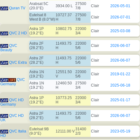
Arabsat 5C
27500
3934.00 L
Clair
2026-05-01
Quran TV
(20.0°E)
7/8
Eutelsat 8
10727.37
27500
Clair
2026-07-01
West B (8.0°W)
H
7/8
Astra 1P
10802.75
22000
Clair
2025-03-08
QVC 2 HD
(19.2°E)
H
3/4
Astra 2F
11493.75
22000
QVC
Clair
2026-06-07
(28.2°E)
H
5/6
Beauty
Astra 2F
11493.75
22000
Clair
2026-06-07
QVC Extra
(28.2°E)
H
5/6
Astra 1N
12551.50
22000
Clair
2019-01-22
(19.2°E)
V
5/6
QVC
Astra 1N
12460.50
27500
Germany
Clair
2025-06-18
(19.2°E)
H
3/4
Astra 1P
10773.25
22000
QVC HD
Clair
2025-01-17
(19.2°E)
H
3/4
Germany
Astra 2F
11493.75
22000
QVC HD
Clair
2026-06-07
(28.2°E)
H
5/6
UK
Eutelsat 9B
31400
QVC Italia
12111.00 V
Clair
2023-05-19
(9.0°E)
2/3
HD