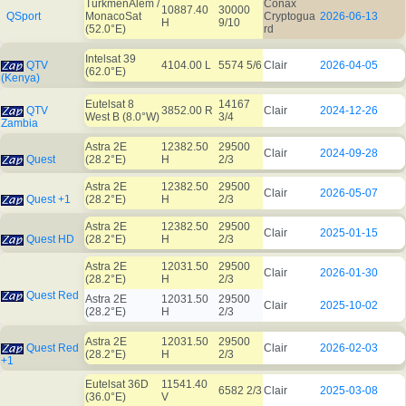
TurkmenÄlem /
Conax
10887.40
30000
QSport
MonacoSat
Cryptogua
2026-06-13
H
9/10
(52.0°E)
rd
Intelsat 39
QTV
4104.00 L
5574 5/6
Clair
2026-04-05
(62.0°E)
(Kenya)
Eutelsat 8
14167
QTV
3852.00 R
Clair
2024-12-26
West B (8.0°W)
3/4
Zambia
Astra 2E
12382.50
29500
Clair
2024-09-28
Quest
(28.2°E)
H
2/3
Astra 2E
12382.50
29500
Clair
2026-05-07
Quest +1
(28.2°E)
H
2/3
Astra 2E
12382.50
29500
Clair
2025-01-15
Quest HD
(28.2°E)
H
2/3
Astra 2E
12031.50
29500
Clair
2026-01-30
(28.2°E)
H
2/3
Quest Red
Astra 2E
12031.50
29500
Clair
2025-10-02
(28.2°E)
H
2/3
Astra 2E
12031.50
29500
Quest Red
Clair
2026-02-03
(28.2°E)
H
2/3
+1
Eutelsat 36D
11541.40
6582 2/3
Clair
2025-03-08
(36.0°E)
V