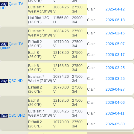
(26.0°E)
V
3/4
Qatar TV
Eutelsat 7
10834.26
27500
HD
Clair
2025-04-12
West A (7.0°W)
V
3/4
Hot Bird 13G
11565.80
29900
Clair
2026-06-18
(13.0°E)
H
3/4
Eutelsat 7
10834.26
27500
Clair
2026-02-15
West A (7.0°W)
V
3/4
Es'hail 2
10770.00
27500
Qatar TV
Clair
2026-05-07
(26.0°E)
V
3/4
Quran
Badr 8
12168.50
27500
Clair
2026-03-17
(26.0°E)
V
3/4
Badr 8
12168.50
27500
Clair
2026-03-25
(26.0°E)
V
3/4
Eutelsat 7
10834.26
27500
Clair
2026-03-25
QBC HD
West A (7.0°W)
V
3/4
Es'hail 2
10770.00
27500
Clair
2026-04-27
(26.0°E)
V
3/4
Badr 8
12168.50
27500
Clair
2026-04-06
(26.0°E)
V
3/4
Eutelsat 7
10834.26
27500
Clair
2026-04-11
QBC UHD
West A (7.0°W)
V
3/4
Es'hail 2
10770.00
27500
Clair
2026-05-30
(26.0°E)
V
3/4