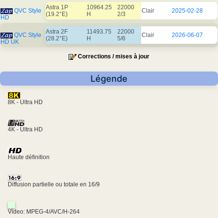
Astra 1P
10964.25
22000
QVC Style
Clair
2025-02-28
(19.2°E)
H
2/3
HD
Astra 2F
11493.75
22000
QVC Style
Clair
2026-06-07
(28.2°E)
H
5/6
HD UK
Corrections / mises à jour
Légende
8K - Ultra HD
4K - Ultra HD
Haute définition
Diffusion partielle ou totale en 16/9
Video: MPEG-4/AVC/H-264