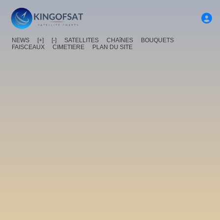
NEWS
[+]
[-]
SATELLITES
CHAîNES
BOUQUETS
FAISCEAUX
CIMETIERE
PLAN DU SITE