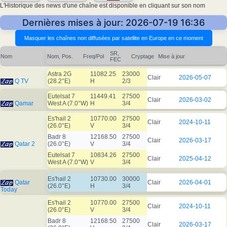
L'Historique des news d'une chaîne est disponible en cliquant sur son nom
Dernières mises à jour: 2026-07-19 16:36
SR,
Nom
Nom, Pos.
Freq/Pol
Cryptage
Mise à jour
FEC
Astra 2G
11082.25
23000
Clair
2026-05-07
Q TV
(28.2°E)
H
2/3
Eutelsat 7
11449.41
27500
Clair
2026-03-02
Qamar
West A (7.0°W)
H
3/4
Es'hail 2
10770.00
27500
Clair
2024-10-11
(26.0°E)
V
3/4
Badr 8
12168.50
27500
Clair
2026-03-17
Qatar 2
(26.0°E)
V
3/4
Eutelsat 7
10834.26
27500
Clair
2025-04-12
West A (7.0°W)
V
3/4
Es'hail 2
10730.00
30000
Qatar
Clair
2026-04-01
(26.0°E)
H
3/4
Today
Es'hail 2
10770.00
27500
Clair
2024-10-11
(26.0°E)
V
3/4
Badr 8
12168.50
27500
Clair
2026-03-17