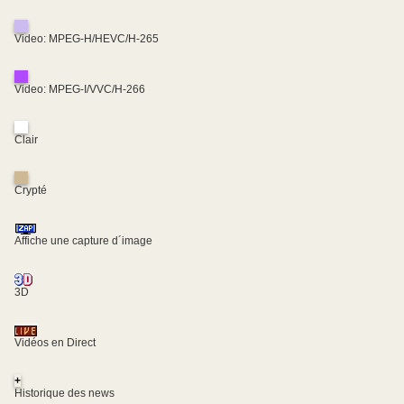
Video: MPEG-H/HEVC/H-265
Video: MPEG-I/VVC/H-266
Clair
Crypté
Affiche une capture d´image
3D
Vidéos en Direct
+
Historique des news