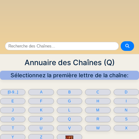
Annuaire des Chaînes (Q)
Sélectionnez la première lettre de la chaîne:
[0-9...]
A
B
C
D
E
F
G
H
I
J
K
L
M
N
O
P
Q
R
S
T
U
V
W
X
Y
Z