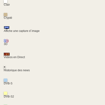
Clair
Crypté
Affiche une capture d´image
3D
Vidéos en Direct
+
Historique des news
DVB-S
DVB-S2