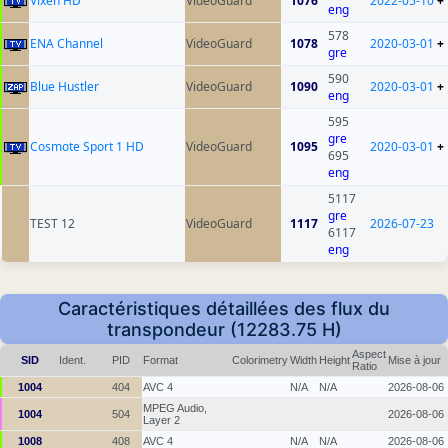
Vixen HD
VideoGuard
1076
2022-05-10
+
eng
578
ENA Channel
VideoGuard
1078
2020-03-01
+
gre
590
Blue Hustler
VideoGuard
1090
2020-03-01
+
eng
595
gre
Cosmote Sport 1 HD
VideoGuard
1095
2020-03-01
+
695
eng
5117
gre
TEST 12
VideoGuard
1117
2026-07-23
6117
eng
Caractéristiques détaillées des flux du
transpondeur (12283.75 H)
Aspect
SID
Ident.
PID
Format
Colorimetry
Width
Height
Mise à jour
Ratio
1004
404
AVC 4
N/A
N/A
2026-08-06
MPEG Audio,
1004
504
2026-08-06
Layer 2
1008
408
AVC 4
N/A
N/A
2026-08-06