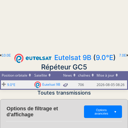
10.0E
Eutelsat 9B
(
9.0°E
)
7.0E
Répéteur GC5
Position orbitale
Satellite
News
chaînes
Mise à jour
Eutelsat 9B
9.0°E
706
2026-08-05 08:26
Toutes transmissions
Options de filtrage et
Options
▼
d'affichage
avancées