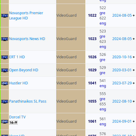
522
Novasports Premier
gre
VideoGuard
1022
2024-08-05
+
League HD
622
eng
523
gre
Novasports News HD
VideoGuard
1023
2024-08-05
+
623
eng
526
ERT 1 HD
VideoGuard
1026
2020-10-16
+
gre
529
Open Beyond HD
VideoGuard
1029
2020-03-01
+
gre
541
Hustler HD
VideoGuard
1041
2023-07-29
+
eng
555
gre
Panathinaikos SL Pass
VideoGuard
1055
2022-08-10
+
655
eng
Dorcel TV
561
VideoGuard
1061
2024-09-01
+
eng
576