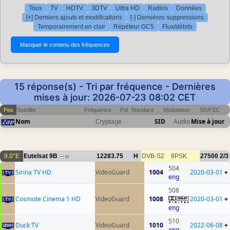
Tous
TV
HDTV
3DTV
Ultra HD
Radios
Données
[+] Derniers ajouts et modifications
[-] Dernières suppressions
Temporairement en clair
Répéteur GC5
Flux/débits
15 réponse(s) - Tri par fréquence - Dernières
mises à jour: 2026-07-23 08:02 CET
Pos
Satellite
Fréquence
Pol
Standard
Modulation
SR/FEC
Nom
Cryptage
SID
Audio
Mise à jour
9.0°E
Eutelsat 9B
12283.75
H
DVB-S2
8PSK
27500
2/3
15
504
Sirina TV HD
VideoGuard
1004
2020-03-01
+
eng
508
Cosmote Cinema 1 HD
VideoGuard
1008
2020-03-01
+
eng
510
Duck TV
VideoGuard
1010
2022-06-08
+
eng