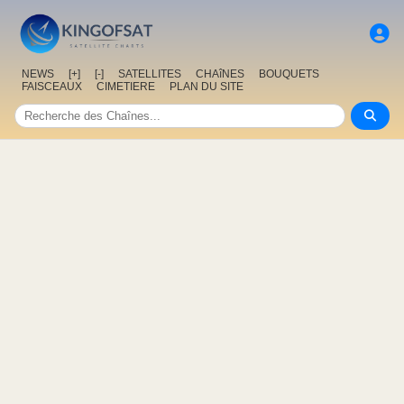
NEWS
[+]
[-]
SATELLITES
CHAîNES
BOUQUETS
FAISCEAUX
CIMETIERE
PLAN DU SITE