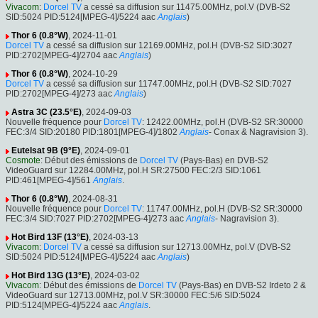
Vivacom
:
Dorcel TV
a cessé sa diffusion sur 11475.00MHz, pol.V (DVB-S2
SID:5024 PID:5124[MPEG-4]/5224 aac
Anglais
)
Thor 6 (0.8°W)
, 2024-11-01
Dorcel TV
a cessé sa diffusion sur 12169.00MHz, pol.H (DVB-S2 SID:3027
PID:2702[MPEG-4]/2704 aac
Anglais
)
Thor 6 (0.8°W)
, 2024-10-29
Dorcel TV
a cessé sa diffusion sur 11747.00MHz, pol.H (DVB-S2 SID:7027
PID:2702[MPEG-4]/273 aac
Anglais
)
Astra 3C (23.5°E)
, 2024-09-03
Nouvelle fréquence pour
Dorcel TV
: 12422.00MHz, pol.H (DVB-S2 SR:30000
FEC:3/4 SID:20180 PID:1801[MPEG-4]/1802
Anglais
- Conax & Nagravision 3).
Eutelsat 9B (9°E)
, 2024-09-01
Cosmote
: Début des émissions de
Dorcel TV
(Pays-Bas) en DVB-S2
VideoGuard sur 12284.00MHz, pol.H SR:27500 FEC:2/3 SID:1061
PID:461[MPEG-4]/561
Anglais
.
Thor 6 (0.8°W)
, 2024-08-31
Nouvelle fréquence pour
Dorcel TV
: 11747.00MHz, pol.H (DVB-S2 SR:30000
FEC:3/4 SID:7027 PID:2702[MPEG-4]/273 aac
Anglais
- Nagravision 3).
Hot Bird 13F (13°E)
, 2024-03-13
Vivacom
:
Dorcel TV
a cessé sa diffusion sur 12713.00MHz, pol.V (DVB-S2
SID:5024 PID:5124[MPEG-4]/5224 aac
Anglais
)
Hot Bird 13G (13°E)
, 2024-03-02
Vivacom
: Début des émissions de
Dorcel TV
(Pays-Bas) en DVB-S2 Irdeto 2 &
VideoGuard sur 12713.00MHz, pol.V SR:30000 FEC:5/6 SID:5024
PID:5124[MPEG-4]/5224 aac
Anglais
.