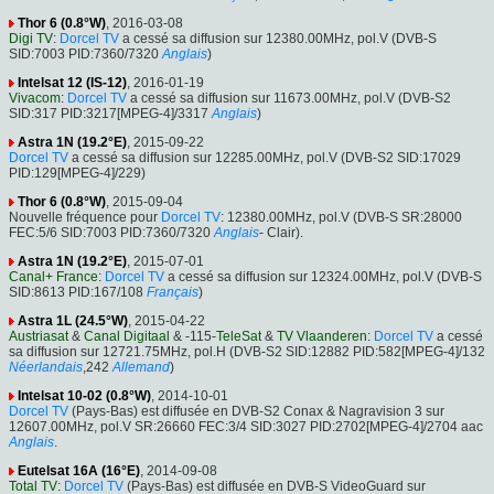
Thor 6 (0.8°W)
, 2016-03-08
Digi TV
:
Dorcel TV
a cessé sa diffusion sur 12380.00MHz, pol.V (DVB-S
SID:7003 PID:7360/7320
Anglais
)
Intelsat 12 (IS-12)
, 2016-01-19
Vivacom
:
Dorcel TV
a cessé sa diffusion sur 11673.00MHz, pol.V (DVB-S2
SID:317 PID:3217[MPEG-4]/3317
Anglais
)
Astra 1N (19.2°E)
, 2015-09-22
Dorcel TV
a cessé sa diffusion sur 12285.00MHz, pol.V (DVB-S2 SID:17029
PID:129[MPEG-4]/229)
Thor 6 (0.8°W)
, 2015-09-04
Nouvelle fréquence pour
Dorcel TV
: 12380.00MHz, pol.V (DVB-S SR:28000
FEC:5/6 SID:7003 PID:7360/7320
Anglais
- Clair).
Astra 1N (19.2°E)
, 2015-07-01
Canal+ France
:
Dorcel TV
a cessé sa diffusion sur 12324.00MHz, pol.V (DVB-S
SID:8613 PID:167/108
Français
)
Astra 1L (24.5°W)
, 2015-04-22
Austriasat
&
Canal Digitaal
& -115-
TeleSat
&
TV Vlaanderen
:
Dorcel TV
a cessé
sa diffusion sur 12721.75MHz, pol.H (DVB-S2 SID:12882 PID:582[MPEG-4]/132
Néerlandais
,242
Allemand
)
Intelsat 10-02 (0.8°W)
, 2014-10-01
Dorcel TV
(Pays-Bas) est diffusée en DVB-S2 Conax & Nagravision 3 sur
12607.00MHz, pol.V SR:26660 FEC:3/4 SID:3027 PID:2702[MPEG-4]/2704 aac
Anglais
.
Eutelsat 16A (16°E)
, 2014-09-08
Total TV
:
Dorcel TV
(Pays-Bas) est diffusée en DVB-S VideoGuard sur