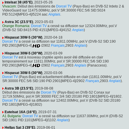
Intelsat 38 (45°E)
, 2023-05-26
Vivacom
: Début des émissions de
Dorcel TV
(Pays-Bas) en DVB-S2 Irdeto 2 &
VideoGuard sur 11475.00MHz, pol.V SR:30000 FEC:5/6 SID:5024
PID:5124[MPEG-4]/5224 aac
Anglais
.
Astra 3C (23.5°E)
, 2023-05-03
Orange Romania
:
Dorcel TV
a cessé sa diffusion sur 12324.00MHz, pol.V
(DVB-S2 SID:8415 PID:4151[MPEG-4]/4152
Anglais
)
Hispasat 30W-5 (30°W)
, 2020-04-18
Dorcel TV
a cessé sa diffusion sur 11811.00MHz, pol.V (DVB-S2 SID:190
PID:2901[MPEG-4]
/2902
Français
,2903
Anglais
)
Hispasat 30W-5 (30°W)
, 2020-03-09
Dorcel TV
est à nouveau cryptée après avoir été diffusée en clair
temporairement sur 11811.00MHz, pol.V SR:30000 FEC:5/6 SID:190
PID:2901[MPEG-4]
/2902
Français
,2903
Anglais
(Panaccess).
Hispasat 30W-5 (30°W)
, 2020-03-06
Dorcel TV
(Pays-Bas) est actuellement diffusée en clair (11811.00MHz, pol.V
SR:30000 FEC:5/6 SID:190 PID:2901[MPEG-4]/2902
Français
,2903
Anglais
).
Astra 3B (23.5°E)
, 2019-08-08
Début des émissions de
Dorcel TV
(Pays-Bas) en DVB-S2 Conax sur
11719.50MHz, pol.H SR:30000 FEC:3/4 SID:20180 PID:1801[MPEG-4]/1802.
Dorcel TV
a cessé sa diffusion sur 12402.00MHz, pol.V (DVB-S2 SID:20180
PID:1801[MPEG-4]/1802)
Eutelsat 16A (16°E)
, 2019-07-31
A1 Bulgaria
:
Dorcel TV
a cessé sa diffusion sur 11637.00MHz, pol.H (DVB-S2
SID:1901 PID:1101[MPEG-4]/1102
Anglais
)
Hellas Sat 3 (39°E)
, 2019-06-01