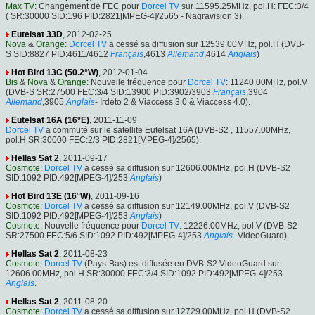
Max TV
: Changement de FEC pour
Dorcel TV
sur 11595.25MHz, pol.H: FEC:3/4
( SR:30000 SID:196 PID:2821[MPEG-4]/2565 - Nagravision 3).
Eutelsat 33D
, 2012-02-25
Nova
&
Orange
:
Dorcel TV
a cessé sa diffusion sur 12539.00MHz, pol.H (DVB-
S SID:8827 PID:4611/4612
Français
,4613
Allemand
,4614
Anglais
)
Hot Bird 13C (50.2°W)
, 2012-01-04
Bis
&
Nova
&
Orange
: Nouvelle fréquence pour
Dorcel TV
: 11240.00MHz, pol.V
(DVB-S SR:27500 FEC:3/4 SID:13900 PID:3902/3903
Français
,3904
Allemand
,3905
Anglais
- Irdeto 2 & Viaccess 3.0 & Viaccess 4.0).
Eutelsat 16A (16°E)
, 2011-11-09
Dorcel TV
a commuté sur le satellite Eutelsat 16A (DVB-S2 , 11557.00MHz,
pol.H SR:30000 FEC:2/3 PID:2821[MPEG-4]/2565).
Hellas Sat 2
, 2011-09-17
Cosmote
:
Dorcel TV
a cessé sa diffusion sur 12606.00MHz, pol.H (DVB-S2
SID:1092 PID:492[MPEG-4]/253
Anglais
)
Hot Bird 13E (16°W)
, 2011-09-16
Cosmote
:
Dorcel TV
a cessé sa diffusion sur 12149.00MHz, pol.V (DVB-S2
SID:1092 PID:492[MPEG-4]/253
Anglais
)
Cosmote
: Nouvelle fréquence pour
Dorcel TV
: 12226.00MHz, pol.V (DVB-S2
SR:27500 FEC:5/6 SID:1092 PID:492[MPEG-4]/253
Anglais
- VideoGuard).
Hellas Sat 2
, 2011-08-23
Cosmote
:
Dorcel TV
(Pays-Bas) est diffusée en DVB-S2 VideoGuard sur
12606.00MHz, pol.H SR:30000 FEC:3/4 SID:1092 PID:492[MPEG-4]/253
Anglais
.
Hellas Sat 2
, 2011-08-20
Cosmote
:
Dorcel TV
a cessé sa diffusion sur 12729.00MHz, pol.H (DVB-S2