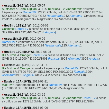
Astra 1L (24.5°W)
, 2013-05-07
Austriasat
&
Canal Digitaal
& -115-
TeleSat
&
TV Vlaanderen
: Nouvelle
fréquence pour
Dorcel TV
: 12721.75MHz, pol.H (DVB-S2 SR:22000 FEC:3/4
SID:12882 PID:582[MPEG-4]/132
Néerlandais
,242
Allemand
- Cryptoworks &
Irdeto 2 & Mediaguard 3 & Nagravision 3 & Viaccess 4.0).
Hot Bird 13E (16°W)
, 2012-06-09
Cosmote
:
Dorcel TV
a cessé sa diffusion sur 12226.00MHz, pol.V (DVB-S2
SID:1092 PID:492[MPEG-4]/253
Anglais
)
Astra 1M (19.2°E)
, 2012-06-06
Dorcel TV
a commuté sur le satellite Astra 1M (DVB-S , 12343.50MHz, pol.H
SR:27500 FEC:3/4 PID:530/124
Néerlandais
,125
Allemand
).
Hot Bird 13C (50.2°W)
, 2012-06-05
Bis
&
Nova
&
Orange
:
Dorcel TV
a cessé sa diffusion sur 11240.00MHz, pol.V
(DVB-S SID:13900 PID:3902/3903
Français
,3904
Allemand
,3905
Anglais
)
Eutelsat 33F (33°E)
, 2012-04-14
Bis
&
Nova
&
Orange
: Nouvelle fréquence pour
Dorcel TV
: 12322.00MHz, pol.H
(DVB-S SR:27500 FEC:3/4 SID:13900 PID:3902/3903
Français
,3904
Allemand
,3905
Anglais
- Irdeto 2 & Viaccess 3.0 & Viaccess 4.0).
Eutelsat 16A (16°E)
, 2012-03-21
Max TV
: Changement de FEC pour
Dorcel TV
sur 11595.25MHz, pol.H: FEC:5/6
( SR:30000 SID:196 PID:2821[MPEG-4]/2565 - Nagravision 3).
Astra 1L (24.5°W)
, 2012-03-15
Austriasat
&
Canal Digitaal
& -115-
TeleSat
&
TV Vlaanderen
:
Dorcel TV
a cessé
sa diffusion sur 12721.75MHz, pol.H (DVB-S SID:12794 PID:981/986)
Eutelsat 16A (16°E)
, 2012-03-06