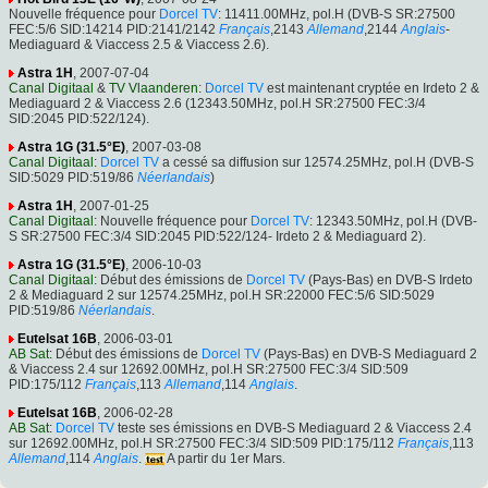
Nouvelle fréquence pour
Dorcel TV
: 11411.00MHz, pol.H (DVB-S SR:27500
FEC:5/6 SID:14214 PID:2141/2142
Français
,2143
Allemand
,2144
Anglais
-
Mediaguard & Viaccess 2.5 & Viaccess 2.6).
Astra 1H
, 2007-07-04
Canal Digitaal
&
TV Vlaanderen
:
Dorcel TV
est maintenant cryptée en Irdeto 2 &
Mediaguard 2 & Viaccess 2.6 (12343.50MHz, pol.H SR:27500 FEC:3/4
SID:2045 PID:522/124).
Astra 1G (31.5°E)
, 2007-03-08
Canal Digitaal
:
Dorcel TV
a cessé sa diffusion sur 12574.25MHz, pol.H (DVB-S
SID:5029 PID:519/86
Néerlandais
)
Astra 1H
, 2007-01-25
Canal Digitaal
: Nouvelle fréquence pour
Dorcel TV
: 12343.50MHz, pol.H (DVB-
S SR:27500 FEC:3/4 SID:2045 PID:522/124- Irdeto 2 & Mediaguard 2).
Astra 1G (31.5°E)
, 2006-10-03
Canal Digitaal
: Début des émissions de
Dorcel TV
(Pays-Bas) en DVB-S Irdeto
2 & Mediaguard 2 sur 12574.25MHz, pol.H SR:22000 FEC:5/6 SID:5029
PID:519/86
Néerlandais
.
Eutelsat 16B
, 2006-03-01
AB Sat
: Début des émissions de
Dorcel TV
(Pays-Bas) en DVB-S Mediaguard 2
& Viaccess 2.4 sur 12692.00MHz, pol.H SR:27500 FEC:3/4 SID:509
PID:175/112
Français
,113
Allemand
,114
Anglais
.
Eutelsat 16B
, 2006-02-28
AB Sat
:
Dorcel TV
teste ses émissions en DVB-S Mediaguard 2 & Viaccess 2.4
sur 12692.00MHz, pol.H SR:27500 FEC:3/4 SID:509 PID:175/112
Français
,113
Allemand
,114
Anglais
.
A partir du 1er Mars.