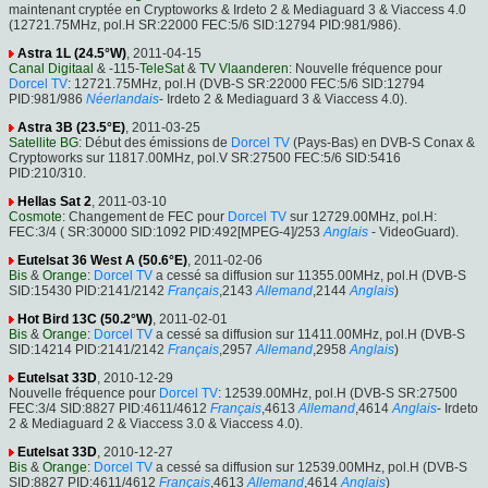
maintenant cryptée en Cryptoworks & Irdeto 2 & Mediaguard 3 & Viaccess 4.0
(12721.75MHz, pol.H SR:22000 FEC:5/6 SID:12794 PID:981/986).
Astra 1L (24.5°W)
, 2011-04-15
Canal Digitaal
& -115-
TeleSat
&
TV Vlaanderen
: Nouvelle fréquence pour
Dorcel TV
: 12721.75MHz, pol.H (DVB-S SR:22000 FEC:5/6 SID:12794
PID:981/986
Néerlandais
- Irdeto 2 & Mediaguard 3 & Viaccess 4.0).
Astra 3B (23.5°E)
, 2011-03-25
Satellite BG
: Début des émissions de
Dorcel TV
(Pays-Bas) en DVB-S Conax &
Cryptoworks sur 11817.00MHz, pol.V SR:27500 FEC:5/6 SID:5416
PID:210/310.
Hellas Sat 2
, 2011-03-10
Cosmote
: Changement de FEC pour
Dorcel TV
sur 12729.00MHz, pol.H:
FEC:3/4 ( SR:30000 SID:1092 PID:492[MPEG-4]/253
Anglais
- VideoGuard).
Eutelsat 36 West A (50.6°E)
, 2011-02-06
Bis
&
Orange
:
Dorcel TV
a cessé sa diffusion sur 11355.00MHz, pol.H (DVB-S
SID:15430 PID:2141/2142
Français
,2143
Allemand
,2144
Anglais
)
Hot Bird 13C (50.2°W)
, 2011-02-01
Bis
&
Orange
:
Dorcel TV
a cessé sa diffusion sur 11411.00MHz, pol.H (DVB-S
SID:14214 PID:2141/2142
Français
,2957
Allemand
,2958
Anglais
)
Eutelsat 33D
, 2010-12-29
Nouvelle fréquence pour
Dorcel TV
: 12539.00MHz, pol.H (DVB-S SR:27500
FEC:3/4 SID:8827 PID:4611/4612
Français
,4613
Allemand
,4614
Anglais
- Irdeto
2 & Mediaguard 2 & Viaccess 3.0 & Viaccess 4.0).
Eutelsat 33D
, 2010-12-27
Bis
&
Orange
:
Dorcel TV
a cessé sa diffusion sur 12539.00MHz, pol.H (DVB-S
SID:8827 PID:4611/4612
Français
,4613
Allemand
,4614
Anglais
)