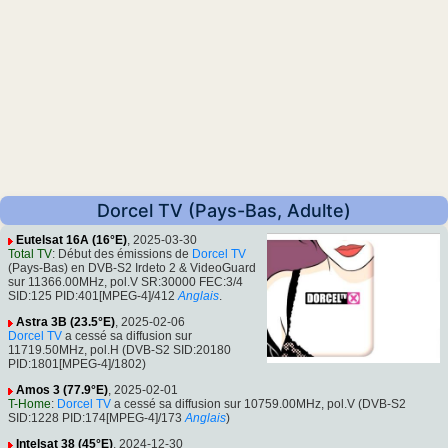
Dorcel TV (Pays-Bas, Adulte)
Eutelsat 16A (16°E)
, 2025-03-30
Total TV
: Début des émissions de
Dorcel TV
(Pays-Bas) en DVB-S2 Irdeto 2 & VideoGuard
sur 11366.00MHz, pol.V SR:30000 FEC:3/4
SID:125 PID:401[MPEG-4]/412
Anglais
.
Astra 3B (23.5°E)
, 2025-02-06
Dorcel TV
a cessé sa diffusion sur
11719.50MHz, pol.H (DVB-S2 SID:20180
PID:1801[MPEG-4]/1802)
Amos 3 (77.9°E)
, 2025-02-01
T-Home
:
Dorcel TV
a cessé sa diffusion sur 10759.00MHz, pol.V (DVB-S2
SID:1228 PID:174[MPEG-4]/173
Anglais
)
Intelsat 38 (45°E)
, 2024-12-30