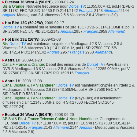
Eutelsat 36 West A (50.6°E)
, 2009-02-24
Bis
&
Orange
: Nouvelle fréquence pour
Dorcel TV
: 11355.00MHz, pol.H (DVB-S
SR:11781 FEC:7/8 SID:15430 PID:2141/2142
Français
,2143
Allemand
,2144
Anglais
- Mediaguard 2 & Viaccess 2.5 & Viaccess 2.6 & Viaccess 3.0).
Hot Bird 13C (50.2°W)
, 2009-02-17
Dorcel TV
a commuté sur le satellite Hot Bird 13C (DVB-S , 11411.00MHz, pol.H
SR:27500 FEC:5/6 PID:2141/2142
Anglais
,2957
Français
,2958
Allemand
).
Hot Bird 13E (16°W)
, 2009-02-08
Bis
:
Dorcel TV
est maintenant cryptée en Mediaguard 2 & Viaccess 2.5 &
Viaccess 2.6 & Viaccess 3.0 (11411.00MHz, pol.H SR:27500 FEC:5/6
SID:14214 PID:2141/2142
Anglais
,2957
Français
,2958
Allemand
).
Astra 1H
, 2009-01-20
Canal+ France
&
Orange
: Début des émissions de
Dorcel TV
(Pays-Bas) en
DVB-S Mediaguard 3 & Viaccess 2.5 & Viaccess 3.0 sur 12285.00MHz, pol.V
SR:27500 FEC:3/4 SID:17029 PID:169/116
Français
.
Astra 1H
, 2008-12-08
Canal Digitaal
&
TV Vlaanderen
:
Dorcel TV
est maintenant cryptée en Irdeto 2 &
Mediaguard 2 & Viaccess 2.6 (12343.50MHz, pol.H SR:27500 FEC:3/4
SID:2045 PID:522/124).
Canal Digitaal
&
TV Vlaanderen
:
Dorcel TV
(Pays-Bas) est actuellement
diffusée en clair (12343.50MHz, pol.H SR:27500 FEC:3/4 SID:2045
PID:522/124).
Eutelsat 36 West A (50.6°E)
, 2008-06-20
AB Sat
&
Bis
&
France Telecom Cable
&
Noos Numérique
: Changement de
FEC pour
Dorcel TV
sur 11387.00MHz, pol.H: FEC:7/8 ( SR:27500 SID:14214
PID:2141/2142
Français
,2143
Allemand
,2144
Anglais
- Mediaguard & Viaccess
2.5 & Viaccess 2.6).