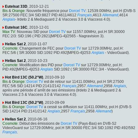
Eutelsat 33D
, 2010-12-21
Bis
&
Orange
: Nouvelle fréquence pour
Dorcel TV
: 12539.00MHz, pol.H (DVB-S
SR:27500 FEC:3/4 SID:8827 PID:4611/4612
Français
,4613
Allemand
,4614
Anglais
- Irdeto 2 & Mediaguard 2 & Viaccess 3.0 & Viaccess 4.0).
Eutelsat 16C
, 2010-12-01
Max TV
: Nouveau SID pour
Dorcel TV
sur 11557.00MHz, pol.H SR:30000
FEC:2/3: SID:196 ( PID:2821[MPEG-4]/2565 - Nagravision 3).
Hellas Sat 2
, 2010-11-07
Cosmote
: Changement de FEC pour
Dorcel TV
sur 12729.00MHz, pol.H:
FEC:5/6 ( SR:30000 SID:1092 PID:492[MPEG-4]/253
Anglais
- VideoGuard).
Hellas Sat 2
, 2010-10-23
Cosmote
: Modification des PID pour
Dorcel TV
sur 12729.00MHz, pol.H:
PID:492[MPEG-4]/253
Anglais
SID:1092 ( SR:30000 FEC:3/4 - VideoGuard).
Hot Bird 13C (50.2°W)
, 2010-09-10
Bis
&
Orange
:
Dorcel TV
est de retour sur 11411.00MHz, pol.H SR:27500
FEC:5/6 SID:14214 PID:2141/2142
Français
,2957
Allemand
,2958
Anglais
,
après une période d´arrêt de ses émissions (Irdeto 2 & Mediaguard 2 &
Viaccess 2.5 & Viaccess 3.0 & Viaccess 4.0).
Hot Bird 13C (50.2°W)
, 2010-09-09
Bis
&
Orange
:
Dorcel TV
a cessé sa diffusion sur 11411.00MHz, pol.H (DVB-S
SID:14214 PID:2141/2142
Anglais
,2957
Français
,2958
Allemand
)
Hellas Sat 2
, 2010-06-16
Cosmote
: Début des émissions de
Dorcel TV
(Pays-Bas) en DVB-S2
VideoGuard sur 12729.00MHz, pol.H SR:30000 FEC:3/4 SID:1092 PID:492/592
Français
.