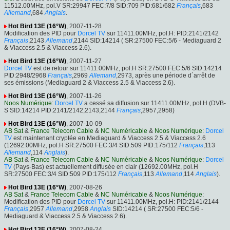
11512.00MHz, pol.V SR:29947 FEC:7/8 SID:709 PID:681/682
Français
,683
Allemand
,684
Anglais
.
Hot Bird 13E (16°W)
, 2007-11-28
Modification des PID pour
Dorcel TV
sur 11411.00MHz, pol.H: PID:2141/2142
Français
,2143
Allemand
,2144 SID:14214 ( SR:27500 FEC:5/6 - Mediaguard 2
& Viaccess 2.5 & Viaccess 2.6).
Hot Bird 13E (16°W)
, 2007-11-27
Dorcel TV
est de retour sur 11411.00MHz, pol.H SR:27500 FEC:5/6 SID:14214
PID:2948/2968
Français
,2969
Allemand
,2973, après une période d´arrêt de
ses émissions (Mediaguard 2 & Viaccess 2.5 & Viaccess 2.6).
Hot Bird 13E (16°W)
, 2007-11-26
Noos Numérique
:
Dorcel TV
a cessé sa diffusion sur 11411.00MHz, pol.H (DVB-
S SID:14214 PID:2141/2142,2143,2144
Français
,2957,2958)
Hot Bird 13E (16°W)
, 2007-10-09
AB Sat
&
France Telecom Cable
&
NC Numéricable
&
Noos Numérique
:
Dorcel
TV
est maintenant cryptée en Mediaguard & Viaccess 2.5 & Viaccess 2.6
(12692.00MHz, pol.H SR:27500 FEC:3/4 SID:509 PID:175/112
Français
,113
Allemand
,114
Anglais
).
AB Sat
&
France Telecom Cable
&
NC Numéricable
&
Noos Numérique
:
Dorcel
TV
(Pays-Bas) est actuellement diffusée en clair (12692.00MHz, pol.H
SR:27500 FEC:3/4 SID:509 PID:175/112
Français
,113
Allemand
,114
Anglais
).
Hot Bird 13E (16°W)
, 2007-08-26
AB Sat
&
France Telecom Cable
&
NC Numéricable
&
Noos Numérique
:
Modification des PID pour
Dorcel TV
sur 11411.00MHz, pol.H: PID:2141/2144
Français
,2957
Allemand
,2958
Anglais
SID:14214 ( SR:27500 FEC:5/6 -
Mediaguard & Viaccess 2.5 & Viaccess 2.6).
Hot Bird 13E (16°W)
, 2007-08-24