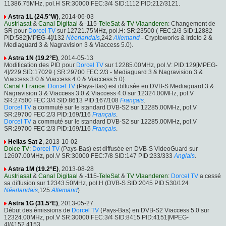
11386.75MHz, pol.H SR:30000 FEC:3/4 SID:1112 PID:212/3121.
Astra 1L (24.5°W)
, 2014-06-03
Austriasat
&
Canal Digitaal
& -115-
TeleSat
&
TV Vlaanderen
: Changement de
SR pour
Dorcel TV
sur 12721.75MHz, pol.H: SR:23500 ( FEC:2/3 SID:12882
PID:582[MPEG-4]/132
Néerlandais
,242
Allemand
- Cryptoworks & Irdeto 2 &
Mediaguard 3 & Nagravision 3 & Viaccess 5.0).
Astra 1N (19.2°E)
, 2014-05-13
Modification des PID pour
Dorcel TV
sur 12285.00MHz, pol.V: PID:129[MPEG-
4]/229 SID:17029 ( SR:29700 FEC:2/3 - Mediaguard 3 & Nagravision 3 &
Viaccess 3.0 & Viaccess 4.0 & Viaccess 5.0).
Canal+ France
:
Dorcel TV
(Pays-Bas) est diffusée en DVB-S Mediaguard 3 &
Nagravision 3 & Viaccess 3.0 & Viaccess 4.0 sur 12324.00MHz, pol.V
SR:27500 FEC:3/4 SID:8613 PID:167/108
Français
.
Dorcel TV
a commuté sur le standard DVB-S2 sur 12285.00MHz, pol.V
SR:29700 FEC:2/3 PID:169/116
Français
.
Dorcel TV
a commuté sur le standard DVB-S2 sur 12285.00MHz, pol.V
SR:29700 FEC:2/3 PID:169/116
Français
.
Hellas Sat 2
, 2013-10-02
Dolce TV
:
Dorcel TV
(Pays-Bas) est diffusée en DVB-S VideoGuard sur
12607.00MHz, pol.V SR:30000 FEC:7/8 SID:147 PID:233/333
Anglais
.
Astra 1M (19.2°E)
, 2013-08-28
Austriasat
&
Canal Digitaal
& -115-
TeleSat
&
TV Vlaanderen
:
Dorcel TV
a cessé
sa diffusion sur 12343.50MHz, pol.H (DVB-S SID:2045 PID:530/124
Néerlandais
,125
Allemand
)
Astra 1G (31.5°E)
, 2013-05-27
Début des émissions de
Dorcel TV
(Pays-Bas) en DVB-S2 Viaccess 5.0 sur
12324.00MHz, pol.V SR:30000 FEC:3/4 SID:8415 PID:4151[MPEG-
4]/4152,4153.