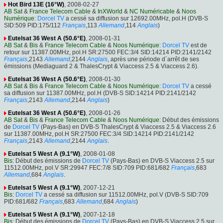
Hot Bird 13E (16°W)
, 2008-02-27
AB Sat
&
France Telecom Cable
&
InXWorld
&
NC Numéricable
&
Noos
Numérique
:
Dorcel TV
a cessé sa diffusion sur 12692.00MHz, pol.H (DVB-S
SID:509 PID:175/112
Français
,113
Allemand
,114
Anglais
)
Eutelsat 36 West A (50.6°E)
, 2008-01-31
AB Sat
&
Bis
&
France Telecom Cable
&
Noos Numérique
:
Dorcel TV
est de
retour sur 11387.00MHz, pol.H SR:27500 FEC:3/4 SID:14214 PID:2141/2142
Français
,2143
Allemand
,2144
Anglais
, après une période d´arrêt de ses
émissions (Mediaguard 2 & ThalesCrypt & Viaccess 2.5 & Viaccess 2.6).
Eutelsat 36 West A (50.6°E)
, 2008-01-30
AB Sat
&
Bis
&
France Telecom Cable
&
Noos Numérique
:
Dorcel TV
a cessé
sa diffusion sur 11387.00MHz, pol.H (DVB-S SID:14214 PID:2141/2142
Français
,2143
Allemand
,2144
Anglais
)
Eutelsat 36 West A (50.6°E)
, 2008-01-26
AB Sat
&
Bis
&
France Telecom Cable
&
Noos Numérique
: Début des émissions
de
Dorcel TV
(Pays-Bas) en DVB-S ThalesCrypt & Viaccess 2.5 & Viaccess 2.6
sur 11387.00MHz, pol.H SR:27500 FEC:3/4 SID:14214 PID:2141/2142
Français
,2143
Allemand
,2144
Anglais
.
Eutelsat 5 West A (9.1°W)
, 2008-01-08
Bis
: Début des émissions de
Dorcel TV
(Pays-Bas) en DVB-S Viaccess 2.5 sur
11512.00MHz, pol.V SR:29947 FEC:7/8 SID:709 PID:681/682
Français
,683
Allemand
,684
Anglais
.
Eutelsat 5 West A (9.1°W)
, 2007-12-21
Bis
:
Dorcel TV
a cessé sa diffusion sur 11512.00MHz, pol.V (DVB-S SID:709
PID:681/682
Français
,683
Allemand
,684
Anglais
)
Eutelsat 5 West A (9.1°W)
, 2007-12-18
Bis
: Début des émissions de
Dorcel TV
(Pays-Bas) en DVB-S Viaccess 2.5 sur