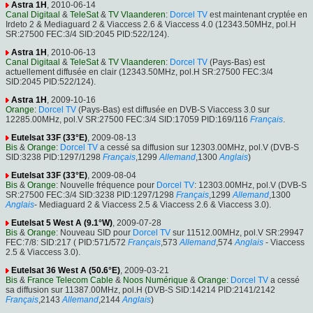
Astra 1H
, 2010-06-14
Canal Digitaal
&
TeleSat
&
TV Vlaanderen
:
Dorcel TV
est maintenant cryptée en
Irdeto 2 & Mediaguard 2 & Viaccess 2.6 & Viaccess 4.0 (12343.50MHz, pol.H
SR:27500 FEC:3/4 SID:2045 PID:522/124).
Astra 1H
, 2010-06-13
Canal Digitaal
&
TeleSat
&
TV Vlaanderen
:
Dorcel TV
(Pays-Bas) est
actuellement diffusée en clair (12343.50MHz, pol.H SR:27500 FEC:3/4
SID:2045 PID:522/124).
Astra 1H
, 2009-10-16
Orange
:
Dorcel TV
(Pays-Bas) est diffusée en DVB-S Viaccess 3.0 sur
12285.00MHz, pol.V SR:27500 FEC:3/4 SID:17059 PID:169/116
Français
.
Eutelsat 33F (33°E)
, 2009-08-13
Bis
&
Orange
:
Dorcel TV
a cessé sa diffusion sur 12303.00MHz, pol.V (DVB-S
SID:3238 PID:1297/1298
Français
,1299
Allemand
,1300
Anglais
)
Eutelsat 33F (33°E)
, 2009-08-04
Bis
&
Orange
: Nouvelle fréquence pour
Dorcel TV
: 12303.00MHz, pol.V (DVB-S
SR:27500 FEC:3/4 SID:3238 PID:1297/1298
Français
,1299
Allemand
,1300
Anglais
- Mediaguard 2 & Viaccess 2.5 & Viaccess 2.6 & Viaccess 3.0).
Eutelsat 5 West A (9.1°W)
, 2009-07-28
Bis
&
Orange
: Nouveau SID pour
Dorcel TV
sur 11512.00MHz, pol.V SR:29947
FEC:7/8: SID:217 ( PID:571/572
Français
,573
Allemand
,574
Anglais
- Viaccess
2.5 & Viaccess 3.0).
Eutelsat 36 West A (50.6°E)
, 2009-03-21
Bis
&
France Telecom Cable
&
Noos Numérique
&
Orange
:
Dorcel TV
a cessé
sa diffusion sur 11387.00MHz, pol.H (DVB-S SID:14214 PID:2141/2142
Français
,2143
Allemand
,2144
Anglais
)