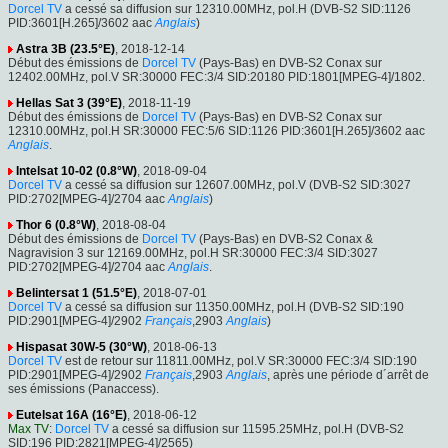
Dorcel TV
a cessé sa diffusion sur 12310.00MHz, pol.H (DVB-S2 SID:1126
PID:3601[H.265]/3602 aac
Anglais
)
Astra 3B (23.5°E)
, 2018-12-14
Début des émissions de
Dorcel TV
(Pays-Bas) en DVB-S2 Conax sur
12402.00MHz, pol.V SR:30000 FEC:3/4 SID:20180 PID:1801[MPEG-4]/1802.
Hellas Sat 3 (39°E)
, 2018-11-19
Début des émissions de
Dorcel TV
(Pays-Bas) en DVB-S2 Conax sur
12310.00MHz, pol.H SR:30000 FEC:5/6 SID:1126 PID:3601[H.265]/3602 aac
Anglais
.
Intelsat 10-02 (0.8°W)
, 2018-09-04
Dorcel TV
a cessé sa diffusion sur 12607.00MHz, pol.V (DVB-S2 SID:3027
PID:2702[MPEG-4]/2704 aac
Anglais
)
Thor 6 (0.8°W)
, 2018-08-04
Début des émissions de
Dorcel TV
(Pays-Bas) en DVB-S2 Conax &
Nagravision 3 sur 12169.00MHz, pol.H SR:30000 FEC:3/4 SID:3027
PID:2702[MPEG-4]/2704 aac
Anglais
.
Belintersat 1 (51.5°E)
, 2018-07-01
Dorcel TV
a cessé sa diffusion sur 11350.00MHz, pol.H (DVB-S2 SID:190
PID:2901[MPEG-4]/2902
Français
,2903
Anglais
)
Hispasat 30W-5 (30°W)
, 2018-06-13
Dorcel TV
est de retour sur 11811.00MHz, pol.V SR:30000 FEC:3/4 SID:190
PID:2901[MPEG-4]/2902
Français
,2903
Anglais
, après une période d´arrêt de
ses émissions (Panaccess).
Eutelsat 16A (16°E)
, 2018-06-12
Max TV
:
Dorcel TV
a cessé sa diffusion sur 11595.25MHz, pol.H (DVB-S2
SID:196 PID:2821[MPEG-4]/2565)