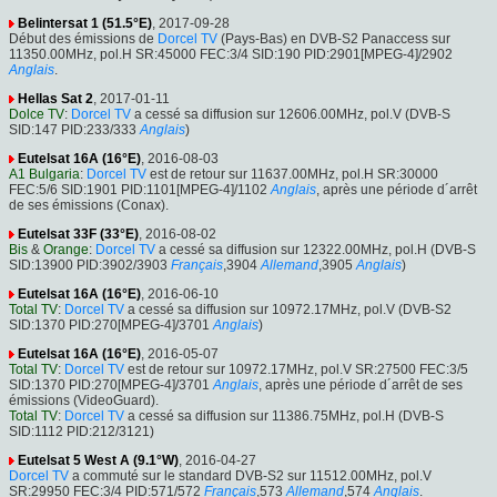
Belintersat 1 (51.5°E)
, 2017-09-28
Début des émissions de
Dorcel TV
(Pays-Bas) en DVB-S2 Panaccess sur
11350.00MHz, pol.H SR:45000 FEC:3/4 SID:190 PID:2901[MPEG-4]/2902
Anglais
.
Hellas Sat 2
, 2017-01-11
Dolce TV
:
Dorcel TV
a cessé sa diffusion sur 12606.00MHz, pol.V (DVB-S
SID:147 PID:233/333
Anglais
)
Eutelsat 16A (16°E)
, 2016-08-03
A1 Bulgaria
:
Dorcel TV
est de retour sur 11637.00MHz, pol.H SR:30000
FEC:5/6 SID:1901 PID:1101[MPEG-4]/1102
Anglais
, après une période d´arrêt
de ses émissions (Conax).
Eutelsat 33F (33°E)
, 2016-08-02
Bis
&
Orange
:
Dorcel TV
a cessé sa diffusion sur 12322.00MHz, pol.H (DVB-S
SID:13900 PID:3902/3903
Français
,3904
Allemand
,3905
Anglais
)
Eutelsat 16A (16°E)
, 2016-06-10
Total TV
:
Dorcel TV
a cessé sa diffusion sur 10972.17MHz, pol.V (DVB-S2
SID:1370 PID:270[MPEG-4]/3701
Anglais
)
Eutelsat 16A (16°E)
, 2016-05-07
Total TV
:
Dorcel TV
est de retour sur 10972.17MHz, pol.V SR:27500 FEC:3/5
SID:1370 PID:270[MPEG-4]/3701
Anglais
, après une période d´arrêt de ses
émissions (VideoGuard).
Total TV
:
Dorcel TV
a cessé sa diffusion sur 11386.75MHz, pol.H (DVB-S
SID:1112 PID:212/3121)
Eutelsat 5 West A (9.1°W)
, 2016-04-27
Dorcel TV
a commuté sur le standard DVB-S2 sur 11512.00MHz, pol.V
SR:29950 FEC:3/4 PID:571/572
Français
,573
Allemand
,574
Anglais
.