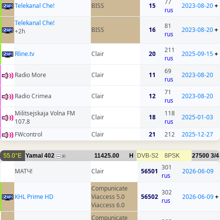
77
Telekanal Che!
BISS
15
2023-08-20
+
rus
Telekanal Che!
81
BISS
16
2023-08-20
+
+2h
rus
211
Rline.tv
Clair
20
2025-09-15
+
rus
69
Radio More
Clair
11
2023-08-20
rus
71
Radio Crimea
Clair
12
2023-08-20
rus
Militsejskaja Volna FM
118
Clair
18
2025-01-03
107.8
rus
FWcontrol
Clair
21
212
2025-12-27
55.0°E
Yamal 402
11425.00
H
DVB-S2
8PSK
27500
3/4
30
301
МАТЧ!
Clair
56501
2026-06-09
rus
Compunicate
302
KHL Prime HD
Viaccess 5.0
56502
2026-06-09
+
rus
Viaccess 6.0
Compunicate