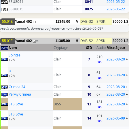
SSU8041
Clair
8041
2026-05-22
SSU8075
Clair
8075
2026-05-22
55.0°E
Yamal 402
11345.00
V
DVB-S2
8PSK
30000
1/2
Feeds occasionnels, données ou fréquence non active
(2026-06-09)
55.0°E
Yamal 402
11385.00
H
DVB-S2
8PSK
30000
1/2
13
Nom
Cryptage
SID
Audio
Mise à jour
Solntse
210
Clair
7
2023-08-20
+
+2h
rus
U
61
Clair
8
2023-08-20
+
+2h
rus
Crimea 24
Clair
9
64
2023-08-20
+
Perviy Crimea
Clair
10
67
2023-08-20
+
181
STS Love
BISS
13
2023-08-20
+
rus
STS Love
191
Clair
14
2026-05-09
+
+2h
rus