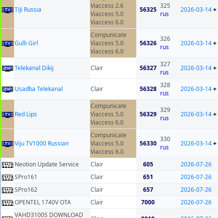
Viaccess 2.6
325
TiJi Russia
56325
2026-03-14
+
Viaccess 5.0
rus
Viaccess 6.0
Compunicate
326
Gulli Girl
Viaccess 5.0
56326
2026-03-14
+
rus
Viaccess 6.0
327
Telekanal Dikij
Clair
56327
2026-03-14
+
rus
328
Usadba Telekanal
Clair
56328
2026-03-14
+
rus
Compunicate
329
Red Lips
Viaccess 5.0
56329
2026-03-14
+
rus
Viaccess 6.0
Compunicate
330
Viju TV1000 Russian
Viaccess 5.0
56330
2026-03-14
+
rus
Viaccess 6.0
Neotion Update Service
Clair
605
2026-07-26
SPro161
Clair
651
2026-07-26
SPro162
Clair
657
2026-07-26
OPENTEL 1740V OTA
Clair
7000
2026-07-26
VAHD3100S DOWNLOAD