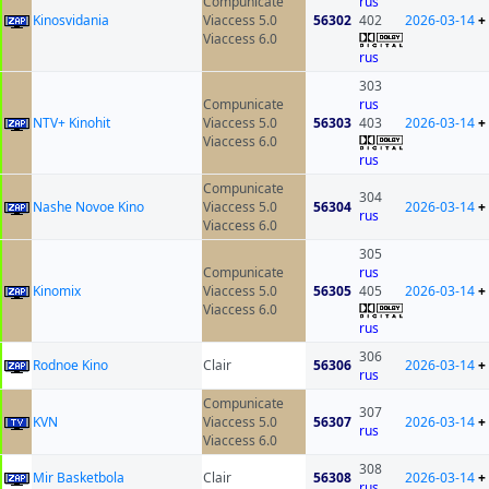
Compunicate
rus
Kinosvidania
Viaccess 5.0
56302
402
2026-03-14
+
Viaccess 6.0
rus
303
Compunicate
rus
NTV+ Kinohit
Viaccess 5.0
56303
403
2026-03-14
+
Viaccess 6.0
rus
Compunicate
304
Nashe Novoe Kino
Viaccess 5.0
56304
2026-03-14
+
rus
Viaccess 6.0
305
Compunicate
rus
Kinomix
Viaccess 5.0
56305
405
2026-03-14
+
Viaccess 6.0
rus
306
Rodnoe Kino
Clair
56306
2026-03-14
+
rus
Compunicate
307
KVN
Viaccess 5.0
56307
2026-03-14
+
rus
Viaccess 6.0
308
Mir Basketbola
Clair
56308
2026-03-14
+
rus