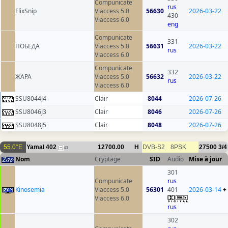
Compunicate
rus
FlixSnip
Viaccess 5.0
56630
2026-03-22
430
Viaccess 6.0
eng
Compunicate
331
ПОБЕДА
Viaccess 5.0
56631
2026-03-22
rus
Viaccess 6.0
Compunicate
332
ЖАРА
Viaccess 5.0
56632
2026-03-22
rus
Viaccess 6.0
SSU8044J4
Clair
8044
2026-07-26
SSU8046J3
Clair
8046
2026-07-26
SSU8048J5
Clair
8048
2026-07-26
55.0°E
Yamal 402
12700.00
H
DVB-S2
8PSK
27500
3/4
43
Nom
Cryptage
SID
Audio
Mise à jour
301
Compunicate
rus
Kinosemia
Viaccess 5.0
56301
401
2026-03-14
+
Viaccess 6.0
rus
302