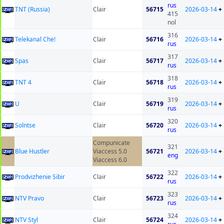
rus
TNT (Russia)
Clair
56715
2026-03-14
+
415
nol
316
Telekanal Che!
Clair
56716
2026-03-14
+
rus
317
Spas
Clair
56717
2026-03-14
+
rus
318
TNT 4
Clair
56718
2026-03-14
+
rus
319
U
Clair
56719
2026-03-14
+
rus
320
Solntse
Clair
56720
2026-03-14
+
rus
Compunicate
321
Blue Hustler
Viaccess 5.0
56721
2026-03-14
+
eng
Viaccess 6.0
322
Prodvizhenie Sibir
Clair
56722
2026-03-14
+
rus
323
NTV Pravo
Clair
56723
2026-03-14
+
rus
324
NTV Styl
Clair
56724
2026-03-14
+