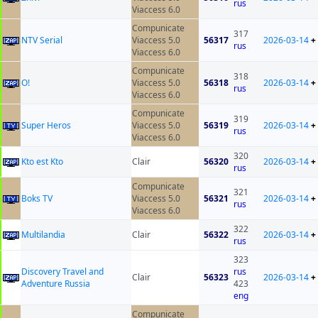
rus
Viaccess 6.0
Compunicate
317
NTV Serial
Viaccess 5.0
56317
2026-03-14
+
rus
Viaccess 6.0
Compunicate
318
O!
Viaccess 5.0
56318
2026-03-14
+
rus
Viaccess 6.0
Compunicate
319
Super Heros
Viaccess 5.0
56319
2026-03-14
+
rus
Viaccess 6.0
320
Kto est Kto
Clair
56320
2026-03-14
+
rus
Compunicate
321
Boks TV
Viaccess 5.0
56321
2026-03-14
+
rus
Viaccess 6.0
322
Multilandia
Clair
56322
2026-03-14
+
rus
323
Discovery Travel and
rus
Clair
56323
2026-03-14
+
Adventure Russia
423
eng
Compunicate