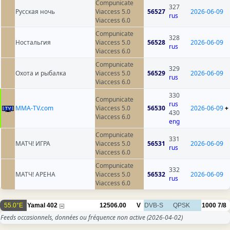
Compunicate
327
Русская ночь
Viaccess 5.0
56527
2026-06-09
rus
Viaccess 6.0
Compunicate
328
Ностальгия
Viaccess 5.0
56528
2026-06-09
rus
Viaccess 6.0
Compunicate
329
Охота и рыбалка
Viaccess 5.0
56529
2026-06-09
rus
Viaccess 6.0
330
Compunicate
rus
MMA-TV.com
Viaccess 5.0
56530
2026-06-09
+
430
Viaccess 6.0
eng
Compunicate
331
МАТЧ! ИГРА
Viaccess 5.0
56531
2026-06-09
rus
Viaccess 6.0
Compunicate
332
МАТЧ! АРЕНА
Viaccess 5.0
56532
2026-06-09
rus
Viaccess 6.0
55.0°E
Yamal 402
12506.00
V
DVB-S
QPSK
1000
7/8
Feeds occasionnels, données ou fréquence non active
(2026-04-02)