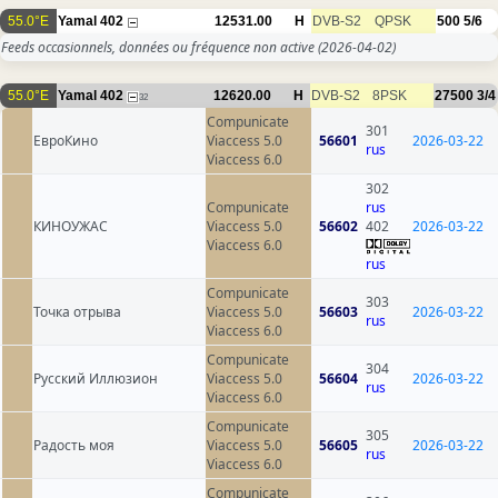
55.0°E
Yamal 402
12531.00
H
DVB-S2
QPSK
500
5/6
Feeds occasionnels, données ou fréquence non active
(2026-04-02)
55.0°E
Yamal 402
12620.00
H
DVB-S2
8PSK
27500
3/4
32
Compunicate
301
ЕвроКино
Viaccess 5.0
56601
2026-03-22
rus
Viaccess 6.0
302
Compunicate
rus
КИНОУЖАС
Viaccess 5.0
56602
402
2026-03-22
Viaccess 6.0
rus
Compunicate
303
Точка отрыва
Viaccess 5.0
56603
2026-03-22
rus
Viaccess 6.0
Compunicate
304
Русский Иллюзион
Viaccess 5.0
56604
2026-03-22
rus
Viaccess 6.0
Compunicate
305
Радость моя
Viaccess 5.0
56605
2026-03-22
rus
Viaccess 6.0
Compunicate