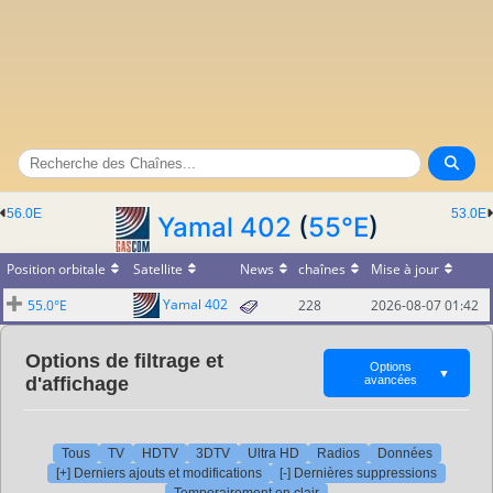
56.0E
53.0E
Yamal 402
(
55°E
)
Position orbitale
Satellite
News
chaînes
Mise à jour
Yamal 402
55.0°E
228
2026-08-07 01:42
Options de filtrage et
Options
▼
d'affichage
avancées
Tous
TV
HDTV
3DTV
Ultra HD
Radios
Données
[+] Derniers ajouts et modifications
[-] Dernières suppressions