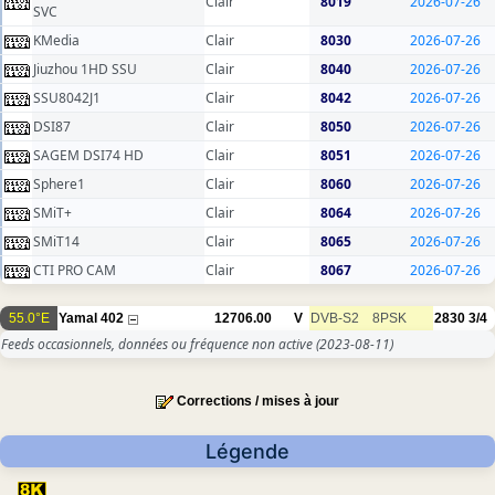
Clair
8019
2026-07-26
SVC
KMedia
Clair
8030
2026-07-26
Jiuzhou 1HD SSU
Clair
8040
2026-07-26
SSU8042J1
Clair
8042
2026-07-26
DSI87
Clair
8050
2026-07-26
SAGEM DSI74 HD
Clair
8051
2026-07-26
Sphere1
Clair
8060
2026-07-26
SMiT+
Clair
8064
2026-07-26
SMiT14
Clair
8065
2026-07-26
CTI PRO CAM
Clair
8067
2026-07-26
55.0°E
Yamal 402
12706.00
V
DVB-S2
8PSK
2830
3/4
Feeds occasionnels, données ou fréquence non active
(2023-08-11)
Corrections / mises à jour
Légende