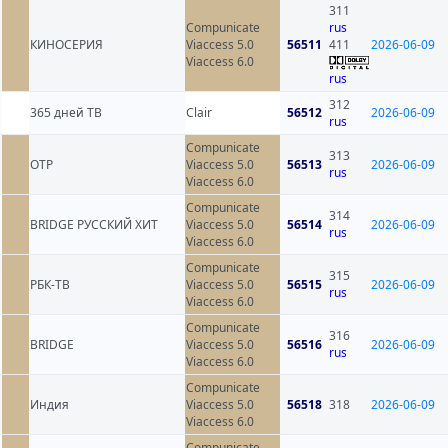
311
Compunicate
rus
КИНОСЕРИЯ
Viaccess 5.0
56511
411
2026-06-09
Viaccess 6.0
rus
312
365 дней ТВ
Clair
56512
2026-06-09
rus
Compunicate
313
ОТР
Viaccess 5.0
56513
2026-06-09
rus
Viaccess 6.0
Compunicate
314
BRIDGE РУССКИЙ ХИТ
Viaccess 5.0
56514
2026-06-09
rus
Viaccess 6.0
Compunicate
315
РБК-ТВ
Viaccess 5.0
56515
2026-06-09
rus
Viaccess 6.0
Compunicate
316
BRIDGE
Viaccess 5.0
56516
2026-06-09
rus
Viaccess 6.0
Compunicate
Индия
Viaccess 5.0
56518
318
2026-06-09
Viaccess 6.0
Compunicate