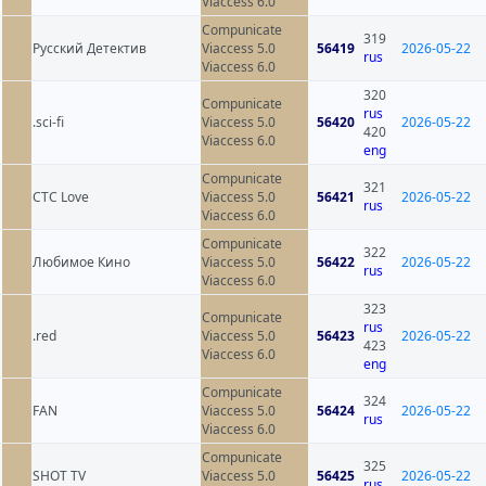
Viaccess 6.0
Compunicate
319
Русский Детектив
Viaccess 5.0
56419
2026-05-22
rus
Viaccess 6.0
320
Compunicate
rus
.sci-fi
Viaccess 5.0
56420
2026-05-22
420
Viaccess 6.0
eng
Compunicate
321
СТС Love
Viaccess 5.0
56421
2026-05-22
rus
Viaccess 6.0
Compunicate
322
Любимое Кино
Viaccess 5.0
56422
2026-05-22
rus
Viaccess 6.0
323
Compunicate
rus
.red
Viaccess 5.0
56423
2026-05-22
423
Viaccess 6.0
eng
Compunicate
324
FAN
Viaccess 5.0
56424
2026-05-22
rus
Viaccess 6.0
Compunicate
325
SHOT TV
Viaccess 5.0
56425
2026-05-22
rus