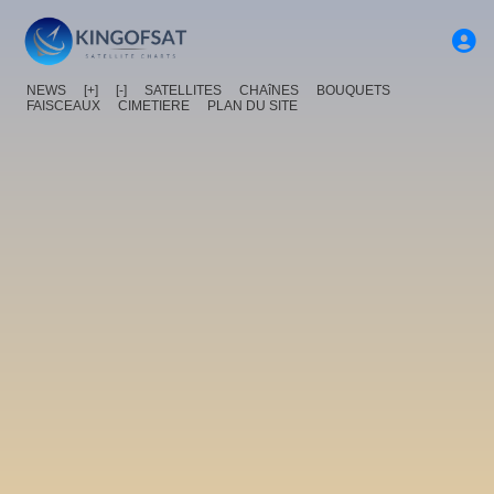
NEWS
[+]
[-]
SATELLITES
CHAîNES
BOUQUETS
FAISCEAUX
CIMETIERE
PLAN DU SITE