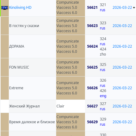
Compunicate
321
Kinoliving HD
Viaccess 5.0
56621
2026-03-22
+
rus
Viaccess 6.0
Compunicate
323
В гостях у сказки
Viaccess 5.0
56623
2026-03-22
rus
Viaccess 6.0
324
Compunicate
rus
ДОРАМА
Viaccess 5.0
56624
2026-03-22
424
Viaccess 6.0
zho
Compunicate
325
FON MUSIC
Viaccess 5.0
56625
2026-03-22
rus
Viaccess 6.0
326
Compunicate
rus
Extreme
Viaccess 5.0
56626
2026-03-22
426
Viaccess 6.0
eng
327
Женский Журнал
Clair
56627
2026-03-22
rus
Compunicate
329
Время далекое и близкое
Viaccess 5.0
56629
2026-03-22
rus
Viaccess 6.0
330