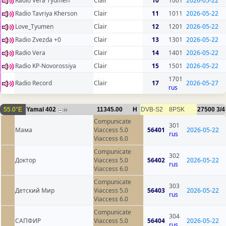
Radio Vera Tyumen
Clair
10
1001
2026-05-22
Radio Tavriya Kherson
Clair
11
1011
2026-05-22
Love_Tyumen
Clair
12
1201
2026-05-22
Radio Zvezda +0
Clair
13
1301
2026-05-22
Radio Vera
Clair
14
1401
2026-05-22
Radio KP-Novorossiya
Clair
15
1501
2026-05-22
1701
Radio Record
Clair
17
2026-05-27
rus
55.0°E
Yamal 402
11345.00
H
DVB-S2
8PSK
27500
3/4
34
Compunicate
301
Мама
Viaccess 5.0
56401
2026-05-22
rus
Viaccess 6.0
Compunicate
302
Доктор
Viaccess 5.0
56402
2026-05-22
rus
Viaccess 6.0
Compunicate
303
Детский Мир
Viaccess 5.0
56403
2026-05-22
rus
Viaccess 6.0
Compunicate
304
САПФИР
Viaccess 5.0
56404
2026-05-22
rus