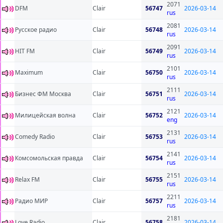
2071
DFM
Clair
56747
2026-03-14
rus
2081
Русское радио
Clair
56748
2026-03-14
rus
2091
HIT FM
Clair
56749
2026-03-14
rus
2101
Maximum
Clair
56750
2026-03-14
rus
2111
Бизнес ФМ Москва
Clair
56751
2026-03-14
rus
2121
Милицейская волна
Clair
56752
2026-03-14
eng
2131
Comedy Radio
Clair
56753
2026-03-14
rus
2141
Комсомольская правда
Clair
56754
2026-03-14
rus
2151
Relax FM
Clair
56755
2026-03-14
rus
2211
Радио МИР
Clair
56757
2026-03-14
rus
2181
Love Radio
Clair
56758
2026-03-14