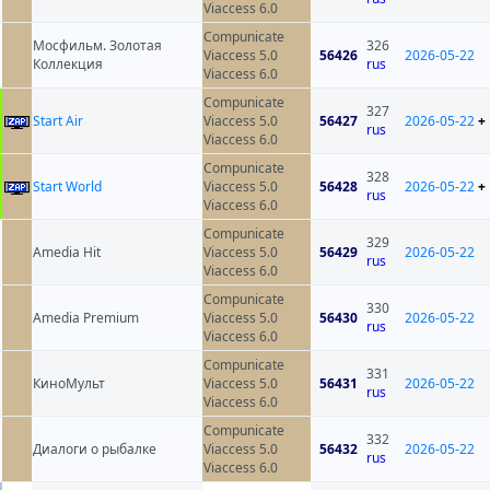
Viaccess 6.0
Compunicate
Мосфильм. Золотая
326
Viaccess 5.0
56426
2026-05-22
Коллекция
rus
Viaccess 6.0
Compunicate
327
Start Air
Viaccess 5.0
56427
2026-05-22
+
rus
Viaccess 6.0
Compunicate
328
Start World
Viaccess 5.0
56428
2026-05-22
+
rus
Viaccess 6.0
Compunicate
329
Amedia Hit
Viaccess 5.0
56429
2026-05-22
rus
Viaccess 6.0
Compunicate
330
Amedia Premium
Viaccess 5.0
56430
2026-05-22
rus
Viaccess 6.0
Compunicate
331
КиноМульт
Viaccess 5.0
56431
2026-05-22
rus
Viaccess 6.0
Compunicate
332
Диалоги о рыбалке
Viaccess 5.0
56432
2026-05-22
rus
Viaccess 6.0