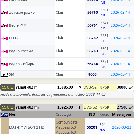
rus
2201
Детское радио
Clair
56760
2026-03-14
rus
2241
Вести ФМ
Clair
56761
2026-03-14
rus
2251
Маяк
Clair
56762
2026-03-14
rus
2261
Радио России
Clair
56763
2026-03-14
rus
2271
Радио Сибирь
Clair
56764
2026-03-14
rus
SMiT
Clair
8063
2026-03-14
55.0°E
Yamal 402
10885.00
V
DVB-S2
8PSK
30000
3/4
Feeds occasionnels, données ou fréquence non active
(2023-11-02)
55.0°E
Yamal 402
10925.00
H
DVB-S2
8PSK
27500
3/4
8
Nom
Cryptage
SID
Audio
Mise à jour
Compunicate
301
МАТЧ! ФУТБОЛ 2 HD
Viaccess 5.0
56201
2026-03-22
rus
Viaccess 6.0