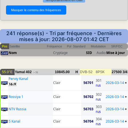
Temporairement en clair
241 réponse(s) - Tri par fréquence - Dernières
mises à jour: 2026-08-07 01:42 CET
Pos
Satellite
Fréquence
Pol
Standard
Modulation
SR/FEC
Nom
Cryptage
SID
Audio
Mise à jour
55.0°E
Yamal 402
10845.00
H
DVB-S2
8PSK
27500
3/4
51
Perviy Kanal
301
Clair
56701
2026-03-14
+
rus
302
Rossiya 1
Clair
56702
2026-03-14
+
rus
303
NTV Russia
Clair
56703
2026-03-14
+
rus
304
5 Kanal
Clair
56704
2026-03-14
+
rus