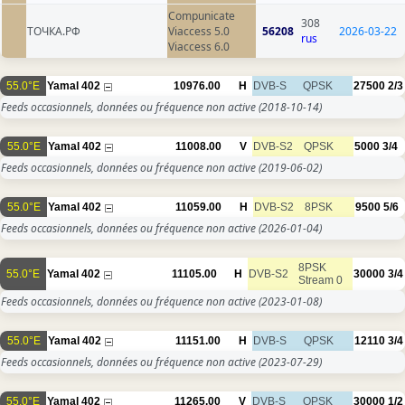
Compunicate
308
ТОЧКА.РФ
Viaccess 5.0
56208
2026-03-22
rus
Viaccess 6.0
55.0°E
Yamal 402
10976.00
H
DVB-S
QPSK
27500
2/3
Feeds occasionnels, données ou fréquence non active
(2018-10-14)
55.0°E
Yamal 402
11008.00
V
DVB-S2
QPSK
5000
3/4
Feeds occasionnels, données ou fréquence non active
(2019-06-02)
55.0°E
Yamal 402
11059.00
H
DVB-S2
8PSK
9500
5/6
Feeds occasionnels, données ou fréquence non active
(2026-01-04)
8PSK
55.0°E
Yamal 402
11105.00
H
DVB-S2
30000
3/4
Stream 0
Feeds occasionnels, données ou fréquence non active
(2023-01-08)
55.0°E
Yamal 402
11151.00
H
DVB-S
QPSK
12110
3/4
Feeds occasionnels, données ou fréquence non active
(2023-07-29)
55.0°E
Yamal 402
11265.00
V
DVB-S
QPSK
30000
1/2