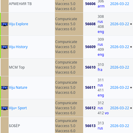
306
АРМЕНИЯ ТВ
Viaccess 5.0
56606
2026-03-22
arm
Viaccess 6.0
308
Compunicate
rus
Viju Explore
Viaccess 5.0
56608
2026-03-22
+
408
Viaccess 6.0
eng
309
Compunicate
rus
Viju History
Viaccess 5.0
56609
2026-03-22
+
409
Viaccess 6.0
eng
Compunicate
310
MCM Top
Viaccess 5.0
56610
2026-03-22
fra
Viaccess 6.0
311
Compunicate
rus
Viju Nature
Viaccess 5.0
56611
2026-03-22
+
411
Viaccess 6.0
eng
Compunicate
312
Viju+ Sport
Viaccess 5.0
56612
rus
2026-03-22
+
Viaccess 6.0
412
vo
Compunicate
313
БОБЁР
Viaccess 5.0
56613
2026-03-22
rus
Viaccess 6.0