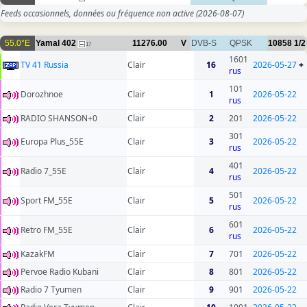
Feeds occasionnels, données ou fréquence non active
(2026-08-07)
55.0°E
Yamal 402
11276.00
V
DVB-S
QPSK
10858
1/2
17
1601
TV 41 Russia
Clair
16
2026-05-27
+
rus
101
Dorozhnoe
Clair
1
2026-05-22
rus
RADIO SHANSON+0
Clair
2
201
2026-05-22
301
Europa Plus_55E
Clair
3
2026-05-22
rus
401
Radio 7_55E
Clair
4
2026-05-22
rus
501
Sport FM_55E
Clair
5
2026-05-22
rus
601
Retro FM_55E
Clair
6
2026-05-22
rus
KazakFM
Clair
7
701
2026-05-22
Pervoe Radio Kubani
Clair
8
801
2026-05-22
Radio 7 Tyumen
Clair
9
901
2026-05-22