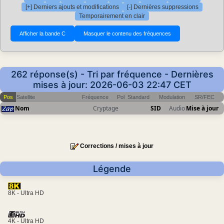
[+] Derniers ajouts et modifications
[-] Dernières suppressions
Temporairement en clair
262 réponse(s) - Tri par fréquence - Dernières
mises à jour: 2026-06-03 22:47 CET
Pos
Satellite
Fréquence
Pol
Standard
Modulation
SR/FEC
Nom
Cryptage
SID
Audio
Mise à jour
Corrections / mises à jour
Légende
8K - Ultra HD
4K - Ultra HD