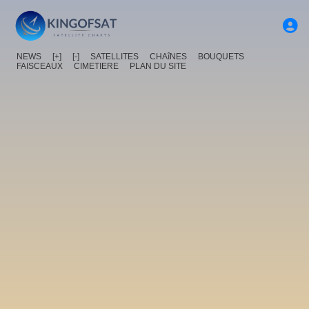
NEWS
[+]
[-]
SATELLITES
CHAîNES
BOUQUETS
FAISCEAUX
CIMETIERE
PLAN DU SITE