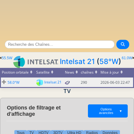
55.5W
61.0W
Intelsat 21
(
58°W
)
Position orbitale
Satellite
News
chaînes
Mise à jour
Intelsat 21
58.0°W
290
2026-06-03 22:47
TV
Options de filtrage et
Options
▼
d'affichage
avancées
Tous
TV
HDTV
3DTV
Ultra HD
Radios
Données