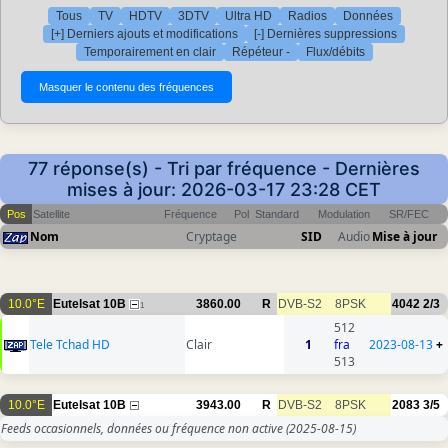
Tous
TV
HDTV
3DTV
Ultra HD
Radios
Données
[+] Derniers ajouts et modifications
[-] Dernières suppressions
Temporairement en clair
Répéteur -
Flux/débits
77 réponse(s) - Tri par fréquence - Dernières
mises à jour: 2026-03-17 23:28 CET
Pos
Satellite
Fréquence
Pol
Standard
Modulation
SR/FEC
Nom
Cryptage
SID
Audio
Mise à jour
10.0°E
Eutelsat 10B
3860.00
R
DVB-S2
8PSK
4042
2/3
1
512
Tele Tchad HD
Clair
1
fra
2023-08-13
+
513
10.0°E
Eutelsat 10B
3943.00
R
DVB-S2
8PSK
2083
3/5
Feeds occasionnels, données ou fréquence non active
(2025-08-15)