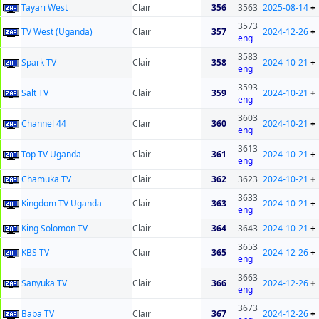
Tayari West
Clair
356
3563
2025-08-14
+
3573
TV West (Uganda)
Clair
357
2024-12-26
+
eng
3583
Spark TV
Clair
358
2024-10-21
+
eng
3593
Salt TV
Clair
359
2024-10-21
+
eng
3603
Channel 44
Clair
360
2024-10-21
+
eng
3613
Top TV Uganda
Clair
361
2024-10-21
+
eng
Chamuka TV
Clair
362
3623
2024-10-21
+
3633
Kingdom TV Uganda
Clair
363
2024-10-21
+
eng
King Solomon TV
Clair
364
3643
2024-10-21
+
3653
KBS TV
Clair
365
2024-12-26
+
eng
3663
Sanyuka TV
Clair
366
2024-12-26
+
eng
3673
Baba TV
Clair
367
2024-12-26
+