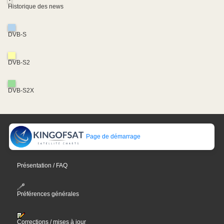
Historique des news
DVB-S
DVB-S2
DVB-S2X
Page de démarrage
Présentation / FAQ
Préférences générales
Corrections / mises à jour