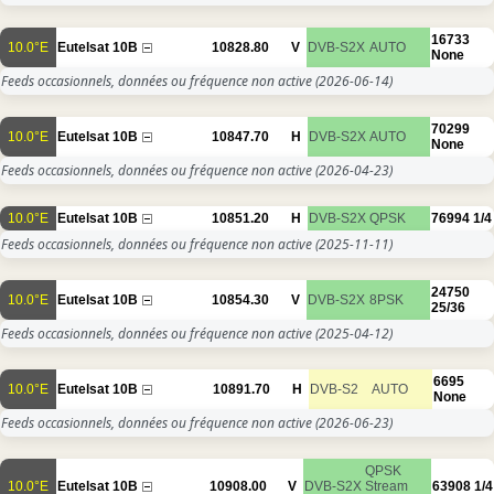
16733
10.0°E
Eutelsat 10B
10828.80
V
DVB-S2X
AUTO
None
Feeds occasionnels, données ou fréquence non active
(2026-06-14)
70299
10.0°E
Eutelsat 10B
10847.70
H
DVB-S2X
AUTO
None
Feeds occasionnels, données ou fréquence non active
(2026-04-23)
10.0°E
Eutelsat 10B
10851.20
H
DVB-S2X
QPSK
76994
1/4
Feeds occasionnels, données ou fréquence non active
(2025-11-11)
24750
10.0°E
Eutelsat 10B
10854.30
V
DVB-S2X
8PSK
25/36
Feeds occasionnels, données ou fréquence non active
(2025-04-12)
6695
10.0°E
Eutelsat 10B
10891.70
H
DVB-S2
AUTO
None
Feeds occasionnels, données ou fréquence non active
(2026-06-23)
QPSK
10.0°E
Eutelsat 10B
10908.00
V
DVB-S2X
Stream
63908
1/4