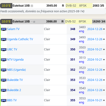
10.0°E
Eutelsat 10B
3945.00
R
DVB-S2
8PSK
2083
3/5
Feeds occasionnels, données ou fréquence non active
(2025-08-14)
10.0°E
Eutelsat 10B
3986.00
R
DVB-S2
8PSK
18260
3/4
22
3483
Salam TV
Clair
348
2024-12-26
+
eng
3493
Uganda Catholic TV
Clair
349
2024-12-26
+
eng
3503
UBC TV
Clair
350
2024-10-21
+
eng
3513
NTV Uganda
Clair
351
2024-10-21
+
eng
3523
NBS (Uganda)
Clair
352
2024-12-26
+
eng
3533
Bukedde TV
Clair
353
2024-12-26
+
eng
3543
Bukedde 2
Clair
354
2024-12-26
+
eng
3553
BBS TV
Clair
355
2024-10-21
+
eng