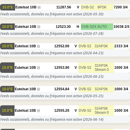
10.0°E
Eutelsat 10B
11287.56
V
DVB-S2
8PSK
7200
3/4
Feeds occasionnels, données ou fréquence non active
(2026-05-30)
10.0°E
Eutelsat 10B
12523.30
H
DVB-S2X
AUTO
10038
2/3
Feeds occasionnels, données ou fréquence non active
(2026-07-28)
10.0°E
Eutelsat 10B
12552.00
V
DVB-S2
32APSK
2333
3/4
Feeds occasionnels, données ou fréquence non active
(2026-04-23)
32APSK
10.0°E
Eutelsat 10B
12553.90
V
DVB-S2
1000
3/4
Stream 0
Feeds occasionnels, données ou fréquence non active
(2026-06-23)
10.0°E
Eutelsat 10B
12554.84
V
DVB-S2
32APSK
1000
3/4
Feeds occasionnels, données ou fréquence non active
(2026-05-25)
32APSK
10.0°E
Eutelsat 10B
12555.20
V
DVB-S2
1000
3/4
Stream 0
Feeds occasionnels, données ou fréquence non active
(2026-06-14)