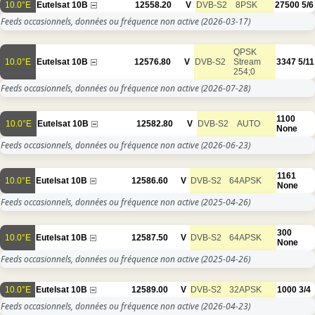
10.0°E
Eutelsat 10B
12558.20
V
DVB-S2
8PSK
27500
5/6
Feeds occasionnels, données ou fréquence non active
(2026-03-17)
QPSK
10.0°E
Eutelsat 10B
12576.80
V
DVB-S2
Stream
3347
5/11
254;0
Feeds occasionnels, données ou fréquence non active
(2026-07-28)
1100
10.0°E
Eutelsat 10B
12582.80
V
DVB-S2
AUTO
None
Feeds occasionnels, données ou fréquence non active
(2026-06-23)
1161
10.0°E
Eutelsat 10B
12586.60
V
DVB-S2
64APSK
None
Feeds occasionnels, données ou fréquence non active
(2025-04-26)
300
10.0°E
Eutelsat 10B
12587.50
V
DVB-S2
64APSK
None
Feeds occasionnels, données ou fréquence non active
(2025-04-26)
10.0°E
Eutelsat 10B
12589.00
V
DVB-S2
32APSK
1000
3/4
Feeds occasionnels, données ou fréquence non active
(2026-04-23)