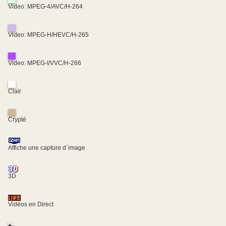
Video: MPEG-4/AVC/H-264
Video: MPEG-H/HEVC/H-265
Video: MPEG-I/VVC/H-266
Clair
Crypté
Affiche une capture d´image
3D
Vidéos en Direct
+