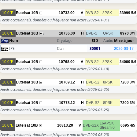
10.0°E
Eutelsat 10B
10732.00
V
DVB-S2
8PSK
33999
5/6
Feeds occasionnels, données ou fréquence non active
(2026-01-31)
10.0°E
Eutelsat 10B
10736.00
H
DVB-S
QPSK
8970
3/4
1
Nom
Cryptage
SID
Audio
Mise à jour
IPE
Clair
30001
2026-03-17
10.0°E
Eutelsat 10B
10768.00
V
DVB-S2
8PSK
34000
5/6
Feeds occasionnels, données ou fréquence non active
(2026-01-10)
10.0°E
Eutelsat 10B
10769.12
H
DVB-S2
8PSK
7200
3/4
Feeds occasionnels, données ou fréquence non active
(2026-05-25)
10.0°E
Eutelsat 10B
10778.12
H
DVB-S2
8PSK
7200
3/4
Feeds occasionnels, données ou fréquence non active
(2026-05-25)
16APSK
10.0°E
Eutelsat 10B
10813.20
V
DVB-S2X
6695
4/5
Stream 0
Feeds occasionnels, données ou fréquence non active
(2026-06-23)