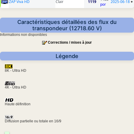
ZAP Viva HD
Clair
1119
2025-06-18
+
por
Caractéristiques détaillées des flux du
transpondeur (12718.60 V)
Informations non disponibles
Corrections / mises à jour
Légende
8K - Ultra HD
4K - Ultra HD
Haute définition
Diffusion partielle ou totale en 16/9