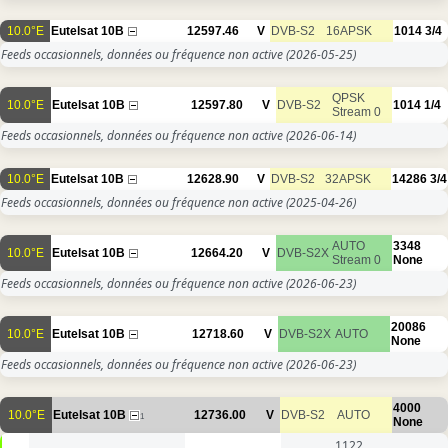
10.0°E
Eutelsat 10B
12597.46
V
DVB-S2
16APSK
1014
3/4
Feeds occasionnels, données ou fréquence non active
(2026-05-25)
QPSK
10.0°E
Eutelsat 10B
12597.80
V
DVB-S2
1014
1/4
Stream 0
Feeds occasionnels, données ou fréquence non active
(2026-06-14)
10.0°E
Eutelsat 10B
12628.90
V
DVB-S2
32APSK
14286
3/4
Feeds occasionnels, données ou fréquence non active
(2025-04-26)
AUTO
3348
10.0°E
Eutelsat 10B
12664.20
V
DVB-S2X
Stream 0
None
Feeds occasionnels, données ou fréquence non active
(2026-06-23)
20086
10.0°E
Eutelsat 10B
12718.60
V
DVB-S2X
AUTO
None
Feeds occasionnels, données ou fréquence non active
(2026-06-23)
4000
10.0°E
Eutelsat 10B
12736.00
V
DVB-S2
AUTO
1
None
1122