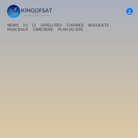
NEWS
[+]
[-]
SATELLITES
CHAîNES
BOUQUETS
FAISCEAUX
CIMETIERE
PLAN DU SITE