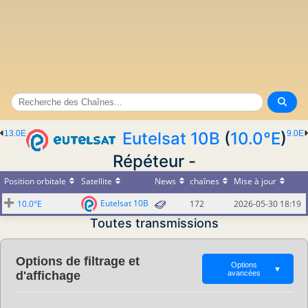
13.0E
Eutelsat 10B
(
10.0°E
)
9.0E
Répéteur -
Position orbitale
Satellite
News
chaînes
Mise à jour
Eutelsat 10B
10.0°E
172
2026-05-30 18:19
Toutes transmissions
Options de filtrage et
Options
▼
d'affichage
avancées