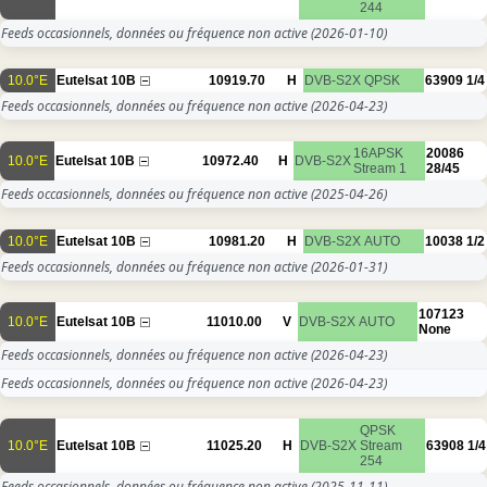
244
Feeds occasionnels, données ou fréquence non active
(2026-01-10)
10.0°E
Eutelsat 10B
10919.70
H
DVB-S2X
QPSK
63909
1/4
Feeds occasionnels, données ou fréquence non active
(2026-04-23)
16APSK
20086
10.0°E
Eutelsat 10B
10972.40
H
DVB-S2X
Stream 1
28/45
Feeds occasionnels, données ou fréquence non active
(2025-04-26)
10.0°E
Eutelsat 10B
10981.20
H
DVB-S2X
AUTO
10038
1/2
Feeds occasionnels, données ou fréquence non active
(2026-01-31)
107123
10.0°E
Eutelsat 10B
11010.00
V
DVB-S2X
AUTO
None
Feeds occasionnels, données ou fréquence non active
(2026-04-23)
Feeds occasionnels, données ou fréquence non active
(2026-04-23)
QPSK
10.0°E
Eutelsat 10B
11025.20
H
DVB-S2X
Stream
63908
1/4
254
Feeds occasionnels, données ou fréquence non active
(2025-11-11)