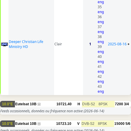
eng
35
eng
36
eng
37
eng
38
Deeper Christian Life
eng
Clair
1
2025-08-16
+
Ministry HD
39
eng
40
eng
41
eng
42
eng
43
eng
10.0°E
Eutelsat 10B
10721.40
H
DVB-S2
8PSK
7200
3/4
Feeds occasionnels, données ou fréquence non active
(2026-06-14)
10.0°E
Eutelsat 10B
10723.10
V
DVB-S2
8PSK
15000
5/6
Feeds occasionnels, données ou fréquence non active
(2026-06-14)