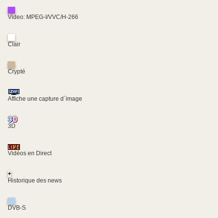
Video: MPEG-I/VVC/H-266
Clair
Crypté
Affiche une capture d´image
3D
Vidéos en Direct
+
Historique des news
DVB-S