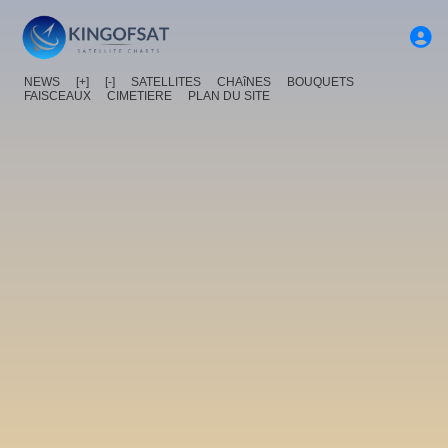
NEWS
[+]
[-]
SATELLITES
CHAîNES
BOUQUETS
FAISCEAUX
CIMETIERE
PLAN DU SITE