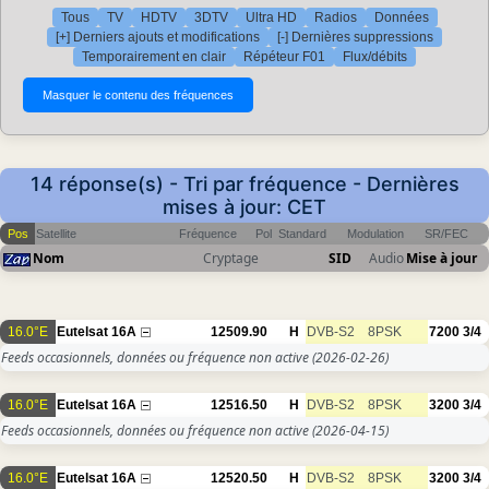
Tous
TV
HDTV
3DTV
Ultra HD
Radios
Données
[+] Derniers ajouts et modifications
[-] Dernières suppressions
Temporairement en clair
Répéteur F01
Flux/débits
14 réponse(s) - Tri par fréquence - Dernières
mises à jour: CET
Pos
Satellite
Fréquence
Pol
Standard
Modulation
SR/FEC
Nom
Cryptage
SID
Audio
Mise à jour
16.0°E
Eutelsat 16A
12509.90
H
DVB-S2
8PSK
7200
3/4
Feeds occasionnels, données ou fréquence non active
(2026-02-26)
16.0°E
Eutelsat 16A
12516.50
H
DVB-S2
8PSK
3200
3/4
Feeds occasionnels, données ou fréquence non active
(2026-04-15)
16.0°E
Eutelsat 16A
12520.50
H
DVB-S2
8PSK
3200
3/4