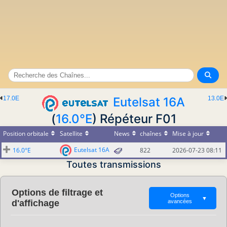
17.0E
Eutelsat 16A
13.0E
(
16.0°E
) Répéteur F01
Position orbitale
Satellite
News
chaînes
Mise à jour
Eutelsat 16A
16.0°E
822
2026-07-23 08:11
Toutes transmissions
Options de filtrage et
Options
▼
d'affichage
avancées