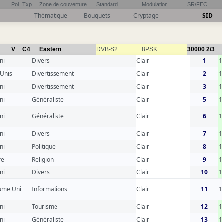
Pol
Txp
Zone de couverture
Standard
Modulation
SR/FEC
Thématique
Bouquets
Cryptage
SID
V
C4
Eastern
DVB-S2
8PSK
30000
2/3
ni
Divers
Clair
1
 Unis
Divertissement
Clair
2
ni
Divertissement
Clair
3
ni
Généraliste
Clair
5
ni
Généraliste
Clair
6
ni
Divers
Clair
7
ni
Politique
Clair
8
re
Religion
Clair
9
ni
Divers
Clair
10
1
ume Uni
Informations
Clair
11
1
ni
Tourisme
Clair
12
ni
Généraliste
Clair
13