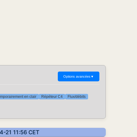
Options avancées
▼
mporairement en clair
Répéteur C4
Flux/débits
04-21 11:56 CET