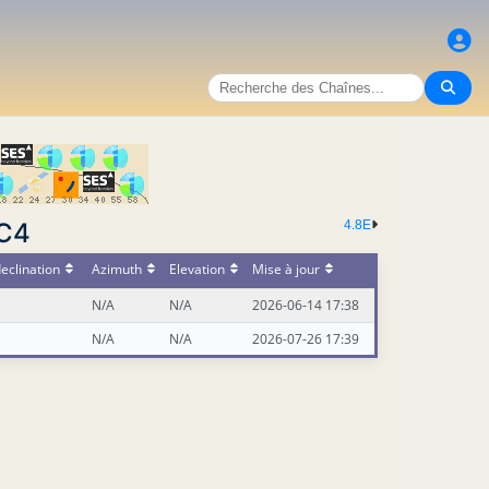
 C4
4.8E
eclination
Azimuth
Elevation
Mise à jour
N/A
N/A
2026-06-14 17:38
N/A
N/A
2026-07-26 17:39