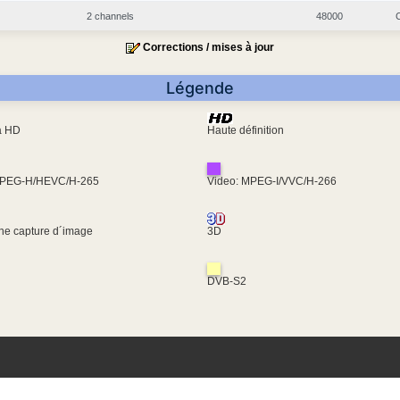
2 channels
48000
Corrections / mises à jour
Légende
ra HD
Haute définition
MPEG-H/HEVC/H-265
Video: MPEG-I/VVC/H-266
une capture d´image
3D
DVB-S2