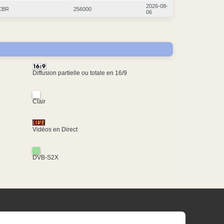
2026-08-
CBR
256000
06
Diffusion partielle ou totale en 16/9
Clair
Vidéos en Direct
DVB-S2X