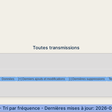
Toutes transmissions
Données
[+] Derniers ajouts et modifications
[-] Dernières suppressions
Te
- Tri par fréquence - Dernières mises à jour: 2026-