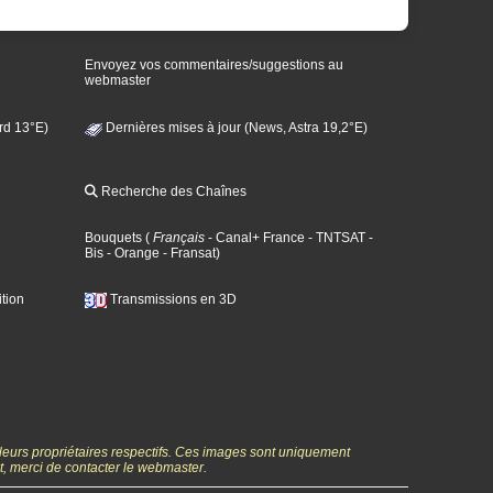
Envoyez vos commentaires/suggestions au
webmaster
rd 13°E)
Dernières mises à jour (News, Astra 19,2°E)
Recherche des Chaînes
Bouquets
(
Français
- Canal+ France
- TNTSAT
-
Bis
- Orange
- Fransat
)
tion
Transmissions en 3D
 leurs propriétaires respectifs. Ces images sont uniquement
ht, merci de contacter le webmaster.