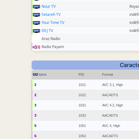
Nour TV
Roya
Setareh TV
indéfi
Your Time TV
indéfi
DEJ TV
indéfi
Araz Radio
Radio Payam
Caracté
SID
Ident.
PID
Format
2
1021
AVC 3.1, High
2
1022
AACADTS
3
1031
AVC 4.2, High
3
1032
AACADTS
5
1051
AVC 4, High
5
1052
AACADTS