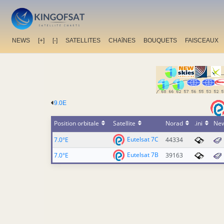
NEWS
[+]
[-]
SATELLITES
CHAîNES
BOUQUETS
FAISCEAUX
9.0E
Position orbitale
Satellite
Norad
.ini
Ne
Eutelsat 7C
7.0°E
44334
Eutelsat 7B
7.0°E
39163