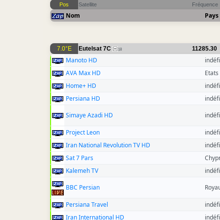
Pos
Satellite
Fréquence
Nom
Pays
7.0°E
Eutelsat 7C
11285.30
18
Manoto HD
indéfi
AVA Max HD
Etats
Home+ HD
indéfi
Persiana HD
indéfi
Simaye Azadi HD
indéfi
Project Leon
indéfi
Iran National Revolution TV HD
indéfi
Sat 7 Pars
Chyp
Kalemeh TV
indéfi
BBC Persian
Roya
Persiana Travel
indéfi
Iran International HD
indéfi