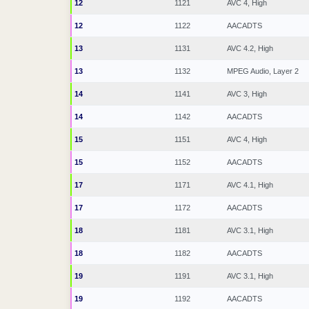
12
1121
AVC 4, High
12
1122
AACADTS
13
1131
AVC 4.2, High
13
1132
MPEG Audio, Layer 2
14
1141
AVC 3, High
14
1142
AACADTS
15
1151
AVC 4, High
15
1152
AACADTS
17
1171
AVC 4.1, High
17
1172
AACADTS
18
1181
AVC 3.1, High
18
1182
AACADTS
19
1191
AVC 3.1, High
19
1192
AACADTS