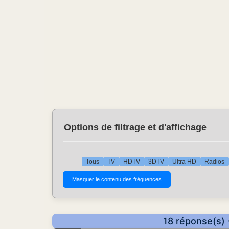
Options de filtrage et d'affichage
Tous
TV
HDTV
3DTV
Ultra HD
Radios
18 réponse(s) 