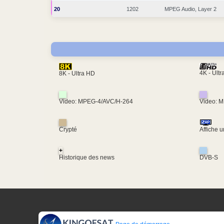
20
1202
MPEG Audio, Layer 2
4K - Ult
8K - Ultra HD
Video: MPEG-4/AVC/H-264
Video: 
Crypté
Affiche 
+
Historique des news
DVB-S