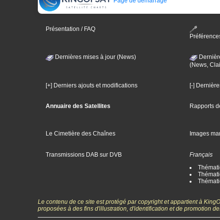
Page de démarrage
Présentation / FAQ
Préférence
Dernières mises à jour (News)
Dernièr
(News, Clai
[+] Derniers ajouts et modifications
[-] Dernièr
Annuaire des Satellites
Rapports d
Le Cimetière des Chaînes
Images ma
Transmissions DAB sur DVB
Français
Thématiq
Thématiq
Thémati
Le contenu de ce site est protégé par copyright et appartient à Kin
proposées à des fins d'illustration, d'identification et de promotion