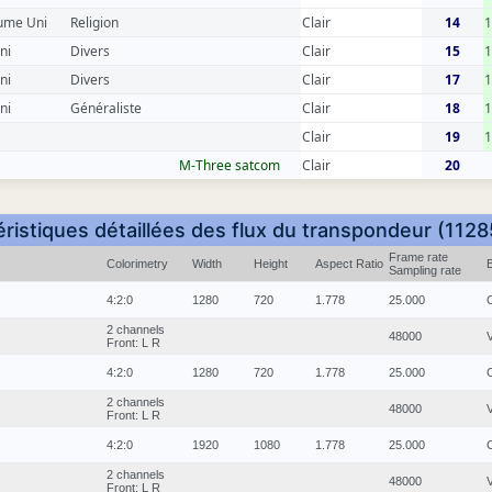
ume Uni
Religion
Clair
14
1
ni
Divers
Clair
15
ni
Divers
Clair
17
ni
Généraliste
Clair
18
Clair
19
1
M-Three satcom
Clair
20
ristiques détaillées des flux du transpondeur (112
Frame rate
Colorimetry
Width
Height
Aspect Ratio
Sampling rate
4:2:0
1280
720
1.778
25.000
2 channels
48000
Front: L R
4:2:0
1280
720
1.778
25.000
2 channels
48000
Front: L R
4:2:0
1920
1080
1.778
25.000
2 channels
48000
Front: L R