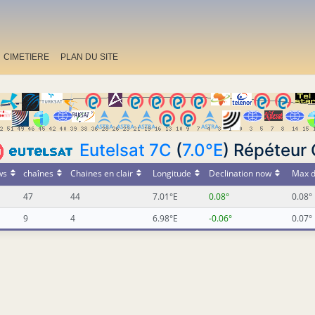
CIMETIERE
PLAN DU SITE
Eutelsat 7C
(
7.0°E
) Répéteur
ws
chaînes
Chaines en clair
Longitude
Declination now
Max d
47
44
7.01°E
0.08°
0.08°
9
4
6.98°E
-0.06°
0.07°