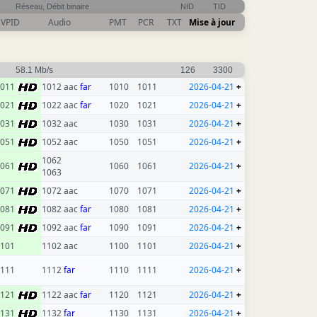
Réseau, Débit binaire
NID
TID
VPID
Audio
PMT
PCR
TXT
Mise à jour
58.1 Mb/s
126
3300
1011
1012 aac
far
1010
1011
2026-04-21
+
1021
1022 aac
far
1020
1021
2026-04-21
+
1031
1032 aac
1030
1031
2026-04-21
+
1051
1052 aac
1050
1051
2026-04-21
+
1062
1061
1060
1061
2026-04-21
+
1063
1071
1072 aac
1070
1071
2026-04-21
+
1081
1082 aac
far
1080
1081
2026-04-21
+
1091
1092 aac
far
1090
1091
2026-04-21
+
101
1102 aac
1100
1101
2026-04-21
+
111
1112
far
1110
1111
2026-04-21
+
1121
1122 aac
far
1120
1121
2026-04-21
+
1131
1132
far
1130
1131
2026-04-21
+