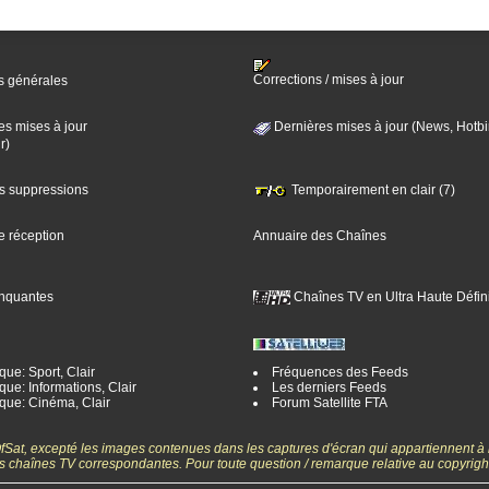
Corrections / mises à jour
s générales
es mises à jour
Dernières mises à jour (News, Hotbi
r)
es suppressions
Temporairement en clair (7)
e réception
Annuaire des Chaînes
nquantes
Chaînes TV en Ultra Haute Défini
ue: Sport, Clair
Fréquences des Feeds
ue: Informations, Clair
Les derniers Feeds
que: Cinéma, Clair
Forum Satellite FTA
gOfSat, excepté les images contenues dans les captures d'écran qui appartiennent à
 des chaînes TV correspondantes. Pour toute question / remarque relative au copyrig