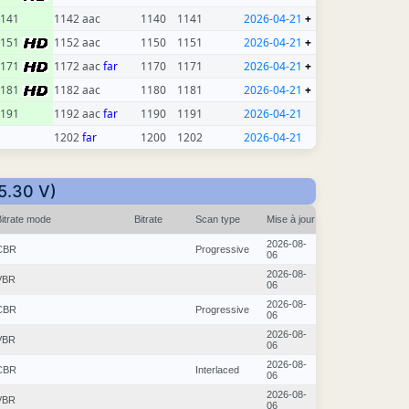
141
1142 aac
1140
1141
2026-04-21
+
1151
1152 aac
1150
1151
2026-04-21
+
1171
1172 aac
far
1170
1171
2026-04-21
+
1181
1182 aac
1180
1181
2026-04-21
+
191
1192 aac
far
1190
1191
2026-04-21
1202
far
1200
1202
2026-04-21
85.30 V)
Bitrate mode
Bitrate
Scan type
Mise à jour
2026-08-
CBR
Progressive
06
2026-08-
VBR
06
2026-08-
CBR
Progressive
06
2026-08-
VBR
06
2026-08-
CBR
Interlaced
06
2026-08-
VBR
06