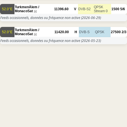
TurkmenÄlem /
QPSK
52.0°E
11396.60
V
DVB-S2
1500
5/6
MonacoSat
Stream 0
Feeds occasionnels, données ou fréquence non active
(2026-06-29)
TurkmenÄlem /
52.0°E
11420.00
H
DVB-S
QPSK
27500
2/3
MonacoSat
Feeds occasionnels, données ou fréquence non active
(2026-05-23)