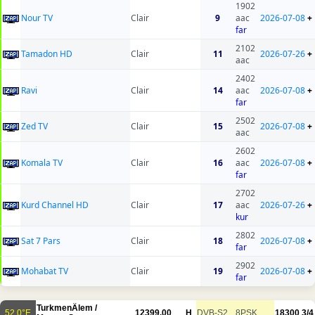
1902
Nour TV
Clair
9
aac
2026-07-08
+
far
2102
Tamadon HD
Clair
11
2026-07-26
+
aac
2402
Ravi
Clair
14
aac
2026-07-08
+
far
2502
Zed TV
Clair
15
2026-07-08
+
aac
2602
Komala TV
Clair
16
aac
2026-07-08
+
far
2702
Kurd Channel HD
Clair
17
aac
2026-07-26
+
kur
2802
Sat 7 Pars
Clair
18
2026-07-08
+
far
2902
Mohabat TV
Clair
19
2026-07-08
+
far
TurkmenÄlem /
52.0°E
12399.00
H
DVB-S2
8PSK
18300
3/4