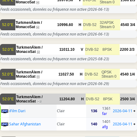
52.0°E
10976.50
V
DVB-S2
1500
2/3
MonacoSat
Stream 0
Feeds occasionnels, données ou fréquence non active
(2026-06-13)
TurkmenÄlem /
32APSK
52.0°E
10996.60
H
DVB-S2
4540
3/4
MonacoSat
Stream 0
Feeds occasionnels, données ou fréquence non active
(2026-06-13)
TurkmenÄlem /
52.0°E
11011.10
V
DVB-S2
8PSK
2200
2/3
MonacoSat
Feeds occasionnels, données ou fréquence non active
(2025-08-23)
TurkmenÄlem /
QPSK
52.0°E
11027.50
H
DVB-S2
4540
1/4
MonacoSat
Stream 0
Feeds occasionnels, données ou fréquence non active
(2026-06-29)
TurkmenÄlem /
52.0°E
11204.80
H
DVB-S2
8PSK
2500
3/4
MonacoSat
2
1361
iFilm Dari
Clair
136
2026-04-11
+
far
1401
Sahar Afghanistan
Clair
140
2026-04-11
+
afg