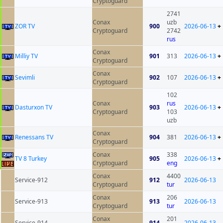
Cryptoguard
2741
Conax
uzb
ZOR TV
900
2026-06-13
+
Cryptoguard
2742
rus
Conax
Milliy TV
901
313
2026-06-13
+
Cryptoguard
Conax
Sevimli
902
107
2026-06-13
+
Cryptoguard
102
Conax
rus
Dasturxon TV
903
2026-06-13
+
Cryptoguard
103
uzb
Conax
Renessans TV
904
381
2026-06-13
+
Cryptoguard
Conax
338
TV 8 Turkey
905
2026-06-13
+
Cryptoguard
eng
Conax
4400
Service-912
912
2026-06-13
Cryptoguard
tur
Conax
206
Service-913
913
2026-06-13
Cryptoguard
tur
Conax
201
Service-914
914
2026-06-13