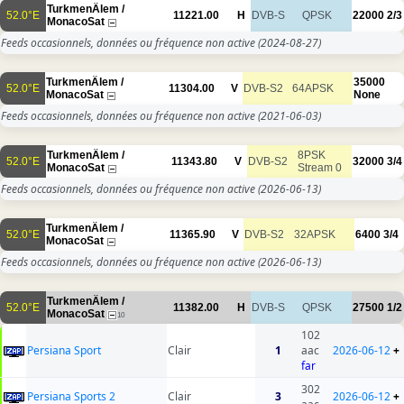
TurkmenÄlem /
52.0°E
11221.00
H
DVB-S
QPSK
22000
2/3
MonacoSat
Feeds occasionnels, données ou fréquence non active
(2024-08-27)
TurkmenÄlem /
35000
52.0°E
11304.00
V
DVB-S2
64APSK
MonacoSat
None
Feeds occasionnels, données ou fréquence non active
(2021-06-03)
TurkmenÄlem /
8PSK
52.0°E
11343.80
V
DVB-S2
32000
3/4
MonacoSat
Stream 0
Feeds occasionnels, données ou fréquence non active
(2026-06-13)
TurkmenÄlem /
52.0°E
11365.90
V
DVB-S2
32APSK
6400
3/4
MonacoSat
Feeds occasionnels, données ou fréquence non active
(2026-06-13)
TurkmenÄlem /
52.0°E
11382.00
H
DVB-S
QPSK
27500
1/2
MonacoSat
10
102
Persiana Sport
Clair
1
aac
2026-06-12
+
far
302
Persiana Sports 2
Clair
3
2026-06-12
+