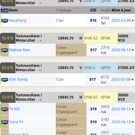
52.0°E
10845.70
V
DVB-S
QPSK
27500
2/3
MonacoSat
21
Nom
Cryptage
SID
Audio
Mise à jour
8162
Navahang
Clair
816
2025-03-08
+
far
TurkmenÄlem /
30000
52.0°E
10845.70
H
DVB-S2
8PSK
MonacoSat
9/10
30
Conax
2710
Radnoe Kino
817
2026-06-13
+
Cryptoguard
rus
TurkmenÄlem /
52.0°E
10845.70
V
DVB-S
QPSK
27500
2/3
MonacoSat
21
8172
AVA Family
Clair
817
2025-03-08
+
aac
TurkmenÄlem /
30000
52.0°E
10845.70
H
DVB-S2
8PSK
MonacoSat
9/10
30
Conax
2603
TV XXI
818
2026-06-13
+
Cryptoguard
rus
Conax
3182
Taina TV
819
2026-06-13
+
Cryptoguard
rus
Conax
2957
Service-821
821
2026-06-13