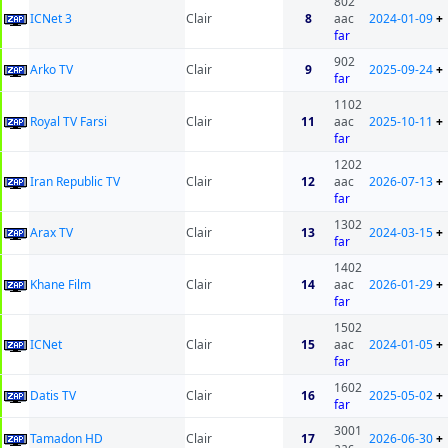
802
ICNet 3
Clair
8
aac
2024-01-09
+
far
902
Arko TV
Clair
9
2025-09-24
+
far
1102
Royal TV Farsi
Clair
11
aac
2025-10-11
+
far
1202
Iran Republic TV
Clair
12
aac
2026-07-13
+
far
1302
Arax TV
Clair
13
2024-03-15
+
far
1402
Khane Film
Clair
14
aac
2026-01-29
+
far
1502
ICNet
Clair
15
aac
2024-01-05
+
far
1602
Datis TV
Clair
16
2025-05-02
+
far
3001
Tamadon HD
Clair
17
2026-06-30
+
aac