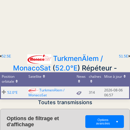
52.5E
51.5E
TurkmenÄlem /
MonacoSat
(
52.0°E
) Répéteur -
Position
Satellite
News
chaînes
Mise à jour
orbitale
TurkmenÄlem /
2026-08-06
52.0°E
314
MonacoSat
06:57
Toutes transmissions
Options de filtrage et
Options
▼
d'affichage
avancées