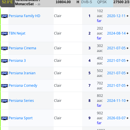
TurkmenÄlem /
52.0°E
10804.00
H
DVB-S
QPSK
27500
2/3
MonacoSat
20
102
Persiana Family HD
Clair
1
aac
2020-12-11
+
far
202
TBN Nejat
Clair
2
aac
2024-08-14
+
far
302
Persiana Cinema
Clair
3
2021-07-05
+
aac
402
Persiana 3
Clair
4
2021-07-05
+
aac
502
Persiana Iranian
Clair
5
2021-07-05
+
aac
702
Persiana Comedy
Clair
7
2021-07-05
+
aac
802
Persiana Series
Clair
8
aac
2024-11-10
+
far
902
Persiana Sport
Clair
9
aac
2026-03-07
+
far