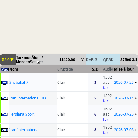
TurkmenÄlem /
52.0°E
11420.60
V
DVB-S
QPSK
27500
3/4
MonacoSat
12
Nom
Cryptage
SID
Audio
Mise à jour
1302
Shabakeh7
Clair
3
aac
2026-07-26
+
far
1502
Iran International HD
Clair
5
2026-07-14
+
far
1602
Persiana Sport
Clair
6
aac
2026-07-26
+
far
1802
Iran International
Clair
8
2026-07-08
+
far