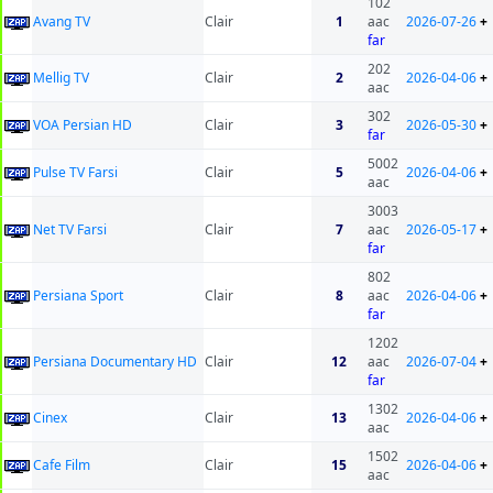
102
Avang TV
Clair
1
aac
2026-07-26
+
far
202
Mellig TV
Clair
2
2026-04-06
+
aac
302
VOA Persian HD
Clair
3
2026-05-30
+
far
5002
Pulse TV Farsi
Clair
5
2026-04-06
+
aac
3003
Net TV Farsi
Clair
7
aac
2026-05-17
+
far
802
Persiana Sport
Clair
8
aac
2026-04-06
+
far
1202
Persiana Documentary HD
Clair
12
aac
2026-07-04
+
far
1302
Cinex
Clair
13
2026-04-06
+
aac
1502
Cafe Film
Clair
15
2026-04-06
+
aac