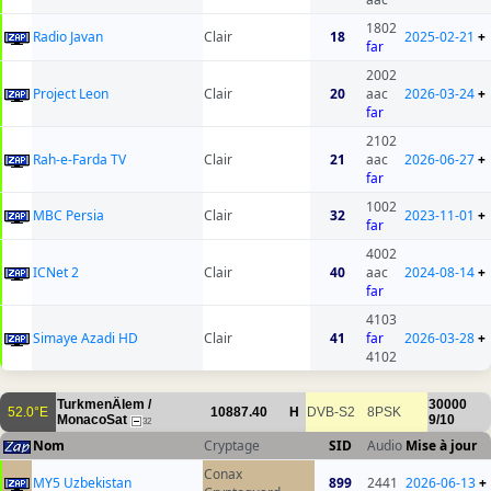
1802
Radio Javan
Clair
18
2025-02-21
+
far
2002
Project Leon
Clair
20
aac
2026-03-24
+
far
2102
Rah-e-Farda TV
Clair
21
aac
2026-06-27
+
far
1002
MBC Persia
Clair
32
2023-11-01
+
far
4002
ICNet 2
Clair
40
aac
2024-08-14
+
far
4103
Simaye Azadi HD
Clair
41
far
2026-03-28
+
4102
TurkmenÄlem /
30000
52.0°E
10887.40
H
DVB-S2
8PSK
MonacoSat
9/10
32
Nom
Cryptage
SID
Audio
Mise à jour
Conax
MY5 Uzbekistan
899
2441
2026-06-13
+