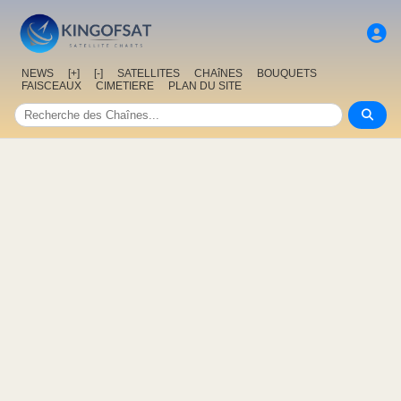
NEWS
[+]
[-]
SATELLITES
CHAîNES
BOUQUETS
FAISCEAUX
CIMETIERE
PLAN DU SITE