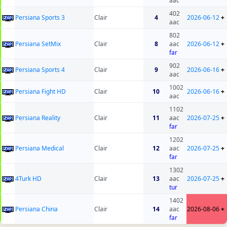
aac
402
Persiana Sports 3
Clair
4
2026-06-12
+
aac
802
Persiana SetMix
Clair
8
aac
2026-06-12
+
far
902
Persiana Sports 4
Clair
9
2026-06-16
+
aac
1002
Persiana Fight HD
Clair
10
2026-06-16
+
aac
1102
Persiana Reality
Clair
11
aac
2026-07-25
+
far
1202
Persiana Medical
Clair
12
aac
2026-07-25
+
far
1302
4Turk HD
Clair
13
aac
2026-07-25
+
tur
1402
Persiana China
Clair
14
aac
2026-08-06
+
far