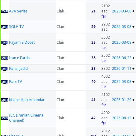
2102
AVA Series
Clair
21
aac
2025-03-08
+
far
2902
SOLH TV
Clair
29
2025-03-08
+
aac
3302
Payam E Doost
Clair
33
aac
2025-03-08
+
far
3502
Iran e Farda
Clair
35
2026-06-23
+
far
Kanal Jadid
Clair
38
3802
2026-01-11
+
4002
Pars TV
Clair
40
aac
2025-03-08
+
far
4102
Khane Honarmandan
Clair
41
aac
2026-01-29
+
far
4202
ICC (Iranian Cinema
Clair
42
aac
2025-08-13
+
Channel)
far
7012