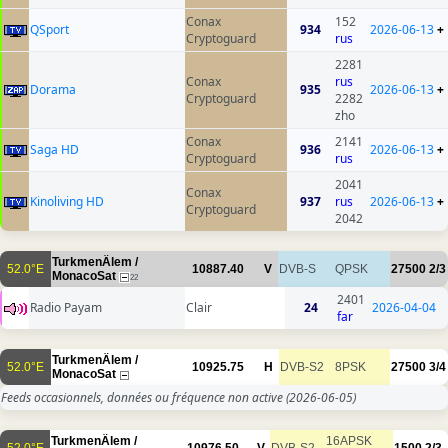
Conax
152
QSport
934
2026-06-13
+
Cryptoguard
rus
2281
Conax
rus
Dorama
935
2026-06-13
+
Cryptoguard
2282
zho
Conax
2141
Saga HD
936
2026-06-13
+
Cryptoguard
rus
2041
Conax
Kinoliving HD
937
rus
2026-06-13
+
Cryptoguard
2042
TurkmenÄlem /
52.0°E
10887.40
V
DVB-S
QPSK
27500
2/3
MonacoSat
22
2401
Radio Payam
Clair
24
2026-04-04
far
TurkmenÄlem /
52.0°E
10925.75
H
DVB-S2
8PSK
27500
3/4
MonacoSat
Feeds occasionnels, données ou fréquence non active
(2026-06-05)
TurkmenÄlem /
16APSK