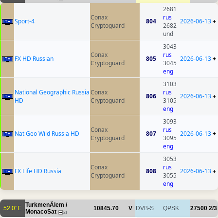
2681
Conax
rus
Sport-4
804
2026-06-13
+
Cryptoguard
2682
und
3043
Conax
rus
FX HD Russian
805
2026-06-13
+
Cryptoguard
3045
eng
3103
National Geographic Russia
Conax
rus
806
2026-06-13
+
HD
Cryptoguard
3105
eng
3093
Conax
rus
Nat Geo Wild Russia HD
807
2026-06-13
+
Cryptoguard
3095
eng
3053
Conax
rus
FX Life HD Russia
808
2026-06-13
+
Cryptoguard
3055
eng
TurkmenÄlem /
52.0°E
10845.70
V
DVB-S
QPSK
27500
2/3
MonacoSat
21