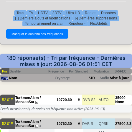
Tous
TV
HDTV
3DTV
Ultra HD
Radios
Données
[+] Derniers ajouts et modifications
[-] Dernières suppressions
Temporairement en clair
Répéteur -
Flux/débits
180 réponse(s) - Tri par fréquence - Dernières
mises à jour: 2026-08-06 01:51 CET
Pos
Satellite
Fréquence
Pol
Standard
Modulation
SR/FEC
Nom
Cryptage
SID
Audio
Mise à jour
TurkmenÄlem /
35000
52.0°E
10720.60
H
DVB-S2
AUTO
MonacoSat
None
Feeds occasionnels, données ou fréquence non active
(2026-06-13)
TurkmenÄlem /
52.0°E
10762.30
V
DVB-S
QPSK
27500
2/3
MonacoSat
18