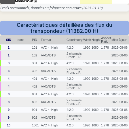
MonacoSat
Feeds occasionnels, données ou fréquence non active
(2025-01-10)
Caractéristiques détaillées des flux du
transpondeur (11382.00 H)
Aspect
SID
Ident.
PID
Format
Colorimetry
Width
Height
Mise à jour
Ratio
1
101
AVC 4, High
4:2:0
1920
1080
1.778
2026-08-06
2 channels
1
102
AACADTS
2026-08-06
Front: L R
3
301
AVC 4, High
4:2:0
1920
1080
1.778
2026-08-06
2 channels
3
302
AACADTS
2026-08-06
Front: L R
4
401
AVC 4, High
4:2:0
1920
1080
1.778
2026-08-06
2 channels
4
402
AACADTS
2026-08-06
Front: L R
8
801
AVC 4, High
4:2:0
1920
1080
1.778
2026-08-06
2 channels
8
802
AACADTS
2026-08-06
Front: L R
9
901
AVC 4, High
4:2:0
1920
1080
1.778
2026-08-06
2 channels
9
902
AACADTS
2026-08-06
Front: L R
10
1001
AVC 4, High
4:2:0
1920
1080
1.778
2026-08-06