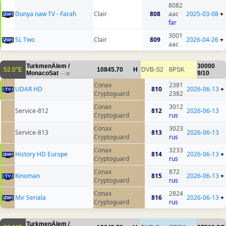
8082
Dunya naw TV - Farah
Clair
808
aac
2025-03-08
+
far
3001
SL Two
Clair
809
2026-04-26
+
aac
TurkmenÄlem /
30000
52.0°E
10845.70
H
DVB-S2
8PSK
MonacoSat
9/10
30
Conax
2381
UDAR HD
810
2026-06-13
+
Cryptoguard
2382
Conax
3012
Service-812
812
2026-06-13
Cryptoguard
rus
Conax
3023
Service-813
813
2026-06-13
Cryptoguard
rus
Conax
3233
History HD Europe
814
2026-06-13
+
Cryptoguard
rus
Conax
872
Kinoman
815
2026-06-13
+
Cryptoguard
rus
Conax
2824
Mir Seriala
816
2026-06-13
+
Cryptoguard
rus
TurkmenÄlem /