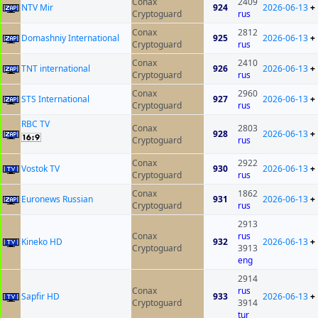
Conax
2409
NTV Mir
924
2026-06-13
+
Cryptoguard
rus
Conax
2812
Domashniy International
925
2026-06-13
+
Cryptoguard
rus
Conax
2410
TNT international
926
2026-06-13
+
Cryptoguard
rus
Conax
2960
STS International
927
2026-06-13
+
Cryptoguard
rus
RBC TV
Conax
2803
928
2026-06-13
+
Cryptoguard
rus
Conax
2922
Vostok TV
930
2026-06-13
+
Cryptoguard
rus
Conax
1862
Euronews Russian
931
2026-06-13
+
Cryptoguard
rus
2913
Conax
rus
Kineko HD
932
2026-06-13
+
Cryptoguard
3913
eng
2914
Conax
rus
Sapfir HD
933
2026-06-13
+
Cryptoguard
3914
tur