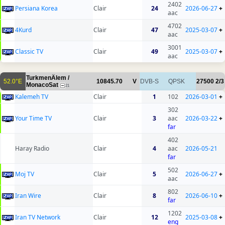
2402
Persiana Korea
Clair
24
2026-06-27
+
aac
4702
4Kurd
Clair
47
2025-03-07
+
aac
3001
Classic TV
Clair
49
2025-03-07
+
aac
TurkmenÄlem /
52.0°E
10845.70
V
DVB-S
QPSK
27500
2/3
MonacoSat
21
Kalemeh TV
Clair
1
102
2026-03-01
+
302
Your Time TV
Clair
3
aac
2026-03-22
+
far
402
Haray Radio
Clair
4
aac
2026-05-21
far
502
Moj TV
Clair
5
2026-06-27
+
aac
802
Iran Wire
Clair
8
2026-06-10
+
far
1202
Iran TV Network
Clair
12
2025-03-08
+
eng