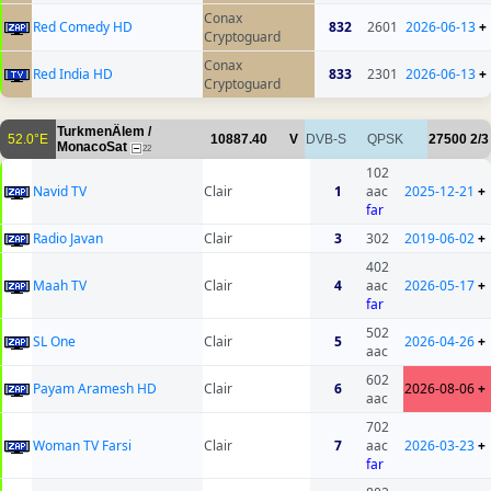
Conax
Red Comedy HD
832
2601
2026-06-13
+
Cryptoguard
Conax
Red India HD
833
2301
2026-06-13
+
Cryptoguard
TurkmenÄlem /
52.0°E
10887.40
V
DVB-S
QPSK
27500
2/3
MonacoSat
22
102
Navid TV
Clair
1
aac
2025-12-21
+
far
Radio Javan
Clair
3
302
2019-06-02
+
402
Maah TV
Clair
4
aac
2026-05-17
+
far
502
SL One
Clair
5
2026-04-26
+
aac
602
Payam Aramesh HD
Clair
6
2026-08-06
+
aac
702
Woman TV Farsi
Clair
7
aac
2026-03-23
+
far