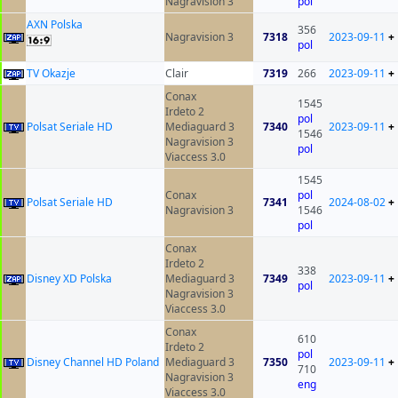
Nagravision 3
pol
AXN Polska
356
Nagravision 3
7318
2023-09-11
+
pol
TV Okazje
Clair
7319
266
2023-09-11
+
Conax
1545
Irdeto 2
pol
Polsat Seriale HD
Mediaguard 3
7340
2023-09-11
+
1546
Nagravision 3
pol
Viaccess 3.0
1545
Conax
pol
Polsat Seriale HD
7341
2024-08-02
+
Nagravision 3
1546
pol
Conax
Irdeto 2
338
Disney XD Polska
Mediaguard 3
7349
2023-09-11
+
pol
Nagravision 3
Viaccess 3.0
Conax
610
Irdeto 2
pol
Disney Channel HD Poland
Mediaguard 3
7350
2023-09-11
+
710
Nagravision 3
eng
Viaccess 3.0