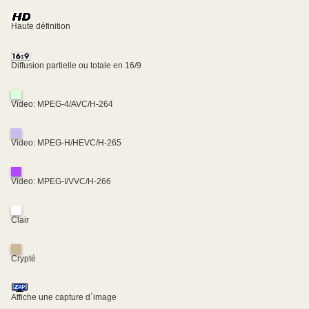
Haute définition
Diffusion partielle ou totale en 16/9
Video: MPEG-4/AVC/H-264
Video: MPEG-H/HEVC/H-265
Video: MPEG-I/VVC/H-266
Clair
Crypté
Affiche une capture d´image