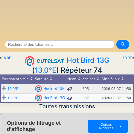
16.0E
Hot Bird 13G
10.0E
(
13.0°E
) Répéteur 74
Position orbitale
Satellite
News
chaînes
Mise à jour
Hot Bird 13F
13.0°E
695
2026-08-07 11:50
Hot Bird 13G
13.0°E
807
2026-08-07 11:50
Toutes transmissions
Options de filtrage et
Options
▼
d'affichage
avancées