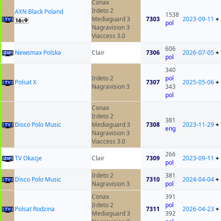
Conax
Irdeto 2
AXN Black Poland
1538
Mediaguard 3
7303
2023-09-11
+
pol
Nagravision 3
Viaccess 3.0
606
Newsmax Polska
Clair
7306
2026-07-05
+
pol
340
Irdeto 2
pol
Polsat X
7307
2025-05-06
+
Nagravision 3
343
pol
Conax
Irdeto 2
381
Disco Polo Music
Mediaguard 3
7308
2023-11-29
+
eng
Nagravision 3
Viaccess 3.0
266
TV Okazje
Clair
7309
2023-09-11
+
pol
Irdeto 2
381
Disco Polo Music
7310
2024-04-04
+
Nagravision 3
pol
Conax
391
Irdeto 2
pol
Polsat Rodzina
7311
2026-04-23
+
Mediaguard 3
392