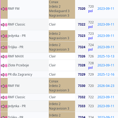
Conax
Irdeto 2
720
RMF FM
7320
2023-09-11
Mediaguard 3
pol
Nagravision 3
722
RMF Classic
Clair
7322
2023-09-11
pol
Irdeto 2
723
Jedynka - PR
7323
2023-09-11
Nagravision 3
pol
Irdeto 2
724
Trójka - PR
7324
2023-09-11
Nagravision 3
pol
RMF MAXX
Clair
7326
726
2025-10-13
728
Zlote Przeboje
Clair
7328
2023-09-11
pol
PR dla Zagranicy
Clair
7329
729
2025-12-16
Conax
RMF FM
Irdeto 2
7330
720
2026-04-23
Nagravision 3
RMF Classic
Clair
7332
722
2023-09-11
Irdeto 2
Jedynka - PR
7333
723
2023-09-11
Nagravision 3
Irdeto 2
Trójka - PR
7334
724
2023-09-11