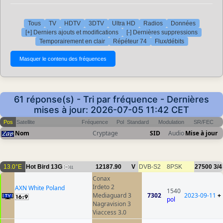
Tous
TV
HDTV
3DTV
Ultra HD
Radios
Données
[+] Derniers ajouts et modifications
[-] Dernières suppressions
Temporairement en clair
Répéteur 74
Flux/débits
61 réponse(s) - Tri par fréquence - Dernières
mises à jour: 2026-07-05 11:42 CET
Pos
Satellite
Fréquence
Pol
Standard
Modulation
SR/FEC
Nom
Cryptage
SID
Audio
Mise à jour
13.0°E
Hot Bird 13G
12187.90
V
DVB-S2
8PSK
27500
3/4
61
Conax
Irdeto 2
AXN White Poland
1540
Mediaguard 3
7302
2023-09-11
+
pol
Nagravision 3
Viaccess 3.0