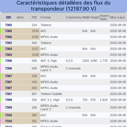
Caractéristiques détaillées des flux du
transpondeur (12187.90 V)
Aspect
SID
Ident.
PID
Format
Colorimetry
Width
Height
Mise à jour
Ratio
7302
104
Teletext
2026-08-08
7302
1539
AVC
N/A
N/A
2026-08-08
7302
1540
MPEG Audio
2026-08-08
7303
404
Teletext
2026-08-08
7303
1537
AVC
N/A
N/A
2026-08-08
7303
1538
MPEG Audio
2026-08-08
7306
506
AVC 4, High
4:2:0
1920
1080
1.778
2026-08-08
MPEG Audio,
7306
606
2 channels
2026-08-08
Layer 2
7307
339
AVC
N/A
N/A
2026-08-08
7307
340
MPEG Audio
2026-08-08
7307
343
MPEG Audio
2026-08-08
7307
807
Teletext Subtitle
2026-08-08
7309
265
AVC 3.1, High
4:2:0
720
576
1.818
2026-08-08
MPEG Audio,
7309
266
2 channels
2026-08-08
Layer 2
7310
380
AVC
N/A
N/A
2026-08-08
7310
381
MPEG Audio
2026-08-08
7310
395
Teletext Subtitle
2026-08-08