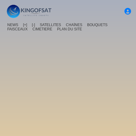
NEWS
[+]
[-]
SATELLITES
CHAîNES
BOUQUETS
FAISCEAUX
CIMETIERE
PLAN DU SITE