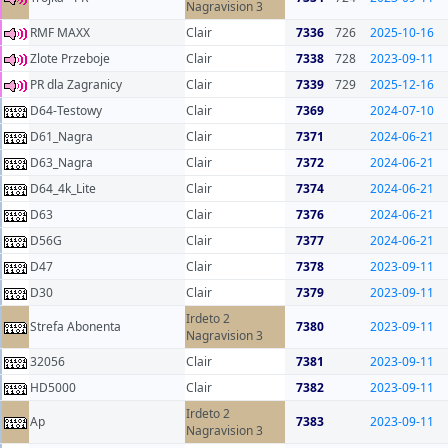
Nagravision 3
RMF MAXX
Clair
7336
726
2025-10-16
Zlote Przeboje
Clair
7338
728
2023-09-11
PR dla Zagranicy
Clair
7339
729
2025-12-16
D64-Testowy
Clair
7369
2024-07-10
D61_Nagra
Clair
7371
2024-06-21
D63_Nagra
Clair
7372
2024-06-21
D64_4k_Lite
Clair
7374
2024-06-21
D63
Clair
7376
2024-06-21
D56G
Clair
7377
2024-06-21
D47
Clair
7378
2023-09-11
D30
Clair
7379
2023-09-11
Irdeto 2
Strefa Abonenta
7380
2023-09-11
Nagravision 3
32056
Clair
7381
2023-09-11
HD5000
Clair
7382
2023-09-11
Irdeto 2
Ap
7383
2023-09-11
Nagravision 3