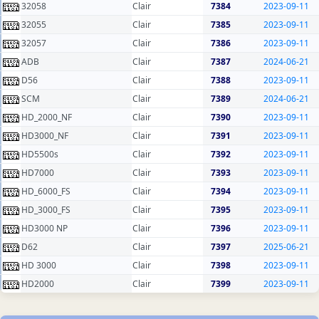
32058
Clair
7384
2023-09-11
32055
Clair
7385
2023-09-11
32057
Clair
7386
2023-09-11
ADB
Clair
7387
2024-06-21
D56
Clair
7388
2023-09-11
SCM
Clair
7389
2024-06-21
HD_2000_NF
Clair
7390
2023-09-11
HD3000_NF
Clair
7391
2023-09-11
HD5500s
Clair
7392
2023-09-11
HD7000
Clair
7393
2023-09-11
HD_6000_FS
Clair
7394
2023-09-11
HD_3000_FS
Clair
7395
2023-09-11
HD3000 NP
Clair
7396
2023-09-11
D62
Clair
7397
2025-06-21
HD 3000
Clair
7398
2023-09-11
HD2000
Clair
7399
2023-09-11