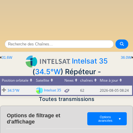
31.6W
36.0W
Intelsat 35
(
34.5°W
) Répéteur -
Position orbitale
Satellite
News
chaînes
Mise à jour
Intelsat 35
34.5°W
62
2026-08-05 08:24
Toutes transmissions
Options de filtrage et
Options
▼
d'affichage
avancées