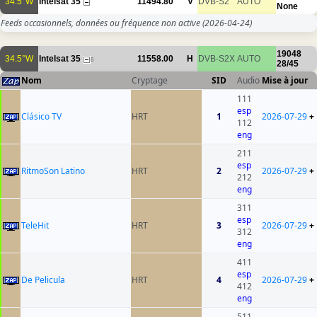
34.5°W
Intelsat 35
11494.80
V
DVB-S2
AUTO
None
Feeds occasionnels, données ou fréquence non active
(2026-04-24)
19048
34.5°W
Intelsat 35
11558.00
H
DVB-S2X
AUTO
6
28/45
Nom
Cryptage
SID
Audio
Mise à jour
111
esp
Clásico TV
HRT
1
2026-07-29
+
112
eng
211
esp
RitmoSon Latino
HRT
2
2026-07-29
+
212
eng
311
esp
TeleHit
HRT
3
2026-07-29
+
312
eng
411
esp
De Pelicula
HRT
4
2026-07-29
+
412
eng
511