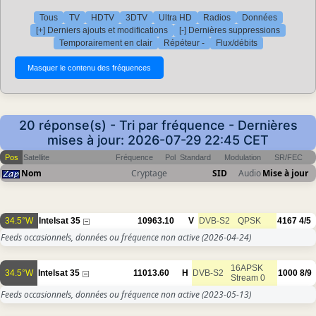
Tous
TV
HDTV
3DTV
Ultra HD
Radios
Données
[+] Derniers ajouts et modifications
[-] Dernières suppressions
Temporairement en clair
Répéteur -
Flux/débits
20 réponse(s) - Tri par fréquence - Dernières
mises à jour: 2026-07-29 22:45 CET
Pos
Satellite
Fréquence
Pol
Standard
Modulation
SR/FEC
Nom
Cryptage
SID
Audio
Mise à jour
34.5°W
Intelsat 35
10963.10
V
DVB-S2
QPSK
4167
4/5
Feeds occasionnels, données ou fréquence non active
(2026-04-24)
16APSK
34.5°W
Intelsat 35
11013.60
H
DVB-S2
1000
8/9
Stream 0
Feeds occasionnels, données ou fréquence non active
(2023-05-13)