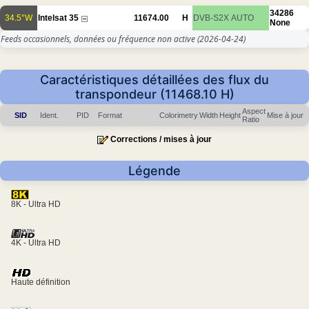
34286
34.5°W
Intelsat 35
11674.00
H
DVB-S2X
AUTO
None
Feeds occasionnels, données ou fréquence non active
(2026-04-24)
Caractéristiques détaillées des flux du
transpondeur (11468.10 H)
Aspect
SID
Ident.
PID
Format
Colorimetry
Width
Height
Mise à jour
Ratio
Corrections / mises à jour
Légende
8K - Ultra HD
4K - Ultra HD
Haute définition