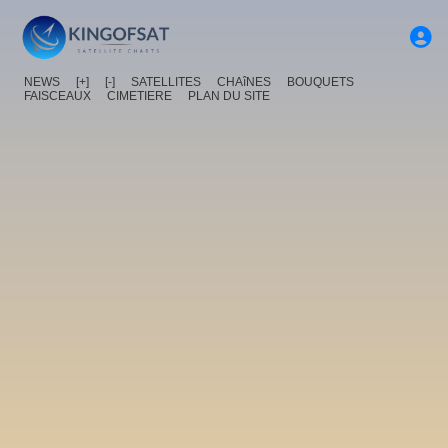
NEWS
[+]
[-]
SATELLITES
CHAîNES
BOUQUETS
FAISCEAUX
CIMETIERE
PLAN DU SITE