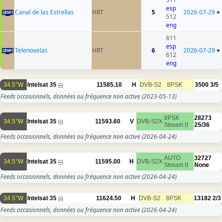
esp
Canal de las Estrellas
HRT
5
2026-07-29
+
512
eng
611
esp
Telenovelas
HRT
6
2026-07-29
+
612
eng
34.5°W
Intelsat 35
11585.10
H
DVB-S2
8PSK
3500
3/5
Feeds occasionnels, données ou fréquence non active
(2023-05-13)
8PSK
28273
34.5°W
Intelsat 35
11593.60
V
DVB-S2X
Stream 0
25/36
Feeds occasionnels, données ou fréquence non active
(2026-04-24)
AUTO
32727
34.5°W
Intelsat 35
11595.00
H
DVB-S2X
Stream 0
None
Feeds occasionnels, données ou fréquence non active
(2026-04-24)
34.5°W
Intelsat 35
11624.50
H
DVB-S2
8PSK
13182
2/3
Feeds occasionnels, données ou fréquence non active
(2026-04-24)