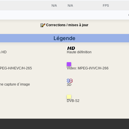
N/A
N/A
FPS
Corrections / mises à jour
Légende
ra HD
Haute définition
MPEG-H/HEVC/H-265
Video: MPEG-I/VVC/H-266
une capture d´image
3D
DVB-S2