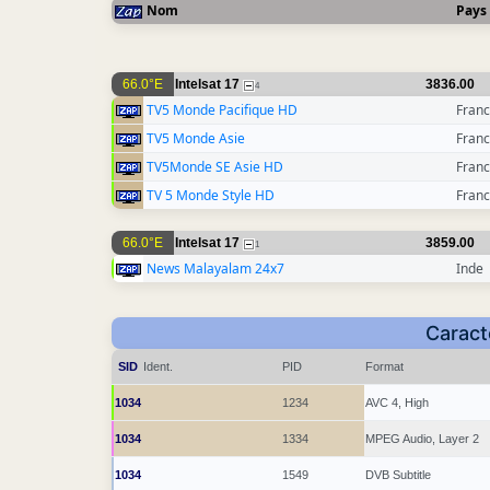
Nom
Pays
66.0°E
Intelsat 17
3836.00
4
TV5 Monde Pacifique HD
Fran
TV5 Monde Asie
Fran
TV5Monde SE Asie HD
Fran
TV 5 Monde Style HD
Fran
66.0°E
Intelsat 17
3859.00
1
News Malayalam 24x7
Inde
Caract
SID
Ident.
PID
Format
1034
1234
AVC 4, High
1034
1334
MPEG Audio, Layer 2
1034
1549
DVB Subtitle