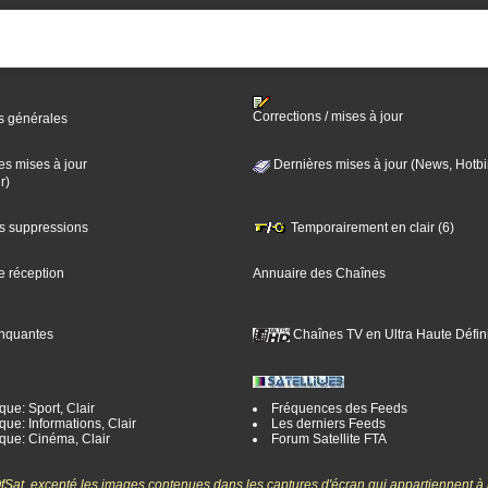
Corrections / mises à jour
s générales
es mises à jour
Dernières mises à jour (News, Hotbi
r)
es suppressions
Temporairement en clair (6)
e réception
Annuaire des Chaînes
nquantes
Chaînes TV en Ultra Haute Défini
ue: Sport, Clair
Fréquences des Feeds
ue: Informations, Clair
Les derniers Feeds
que: Cinéma, Clair
Forum Satellite FTA
gOfSat, excepté les images contenues dans les captures d'écran qui appartiennent à