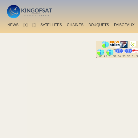
NEWS
[+]
[-]
SATELLITES
CHAîNES
BOUQUETS
FAISCEAUX