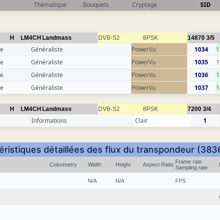
Thématique
Bouquets
Cryptage
SID
H
LM4CH
Landmass
DVB-S2
8PSK
14870
3/5
ce
Généraliste
PowerVu
1034
1
ce
Généraliste
PowerVu
1035
1
ce
Généraliste
PowerVu
1036
1
ce
Généraliste
PowerVu
1037
1
H
LM4CH
Landmass
DVB-S2
8PSK
7200
3/4
Informations
Clair
1
éristiques détaillées des flux du transpondeur (383
Frame rate
Colorimetry
Width
Height
Aspect Ratio
Sampling rate
N/A
N/A
FPS