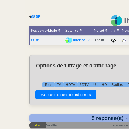
68.5E
Position orbitale
Satellite
Norad
.ini
New
Intelsat 17
66.0°E
37238
Options de filtrage et d'affichage
Tous
TV
HDTV
3DTV
Ultra HD
Radios
5 réponse(s) -
Pos
Satellite
Fréquence