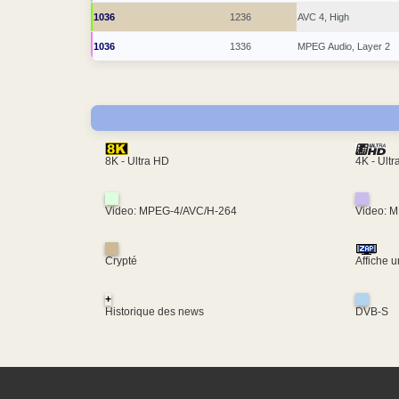
1036
1236
AVC 4, High
1036
1336
MPEG Audio, Layer 2
4K - Ult
8K - Ultra HD
Video: MPEG-4/AVC/H-264
Video: 
Crypté
Affiche 
+
Historique des news
DVB-S