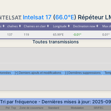
Intelsat 17
(
66.0°E
) Répéteur 
s
chaînes
Chaines en clair
Longitude
Declination now
Max d
137
119
65.99°E
-0.01°
0.01°
Toutes transmissions
Données
[+] Derniers ajouts et modifications
[-] Dernières suppressions
Temp
 Tri par fréquence - Dernières mises à jour: 2025-
Pol
Txp
Zone de couverture
Standard
Modulation
SR/FEC