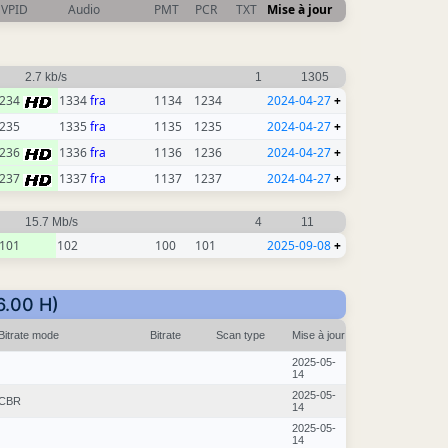
VPID
Audio
PMT
PCR
TXT
Mise à jour
2.7 kb/s
1
1305
234
1334
fra
1134
1234
2024-04-27
+
235
1335
fra
1135
1235
2024-04-27
+
236
1336
fra
1136
1236
2024-04-27
+
237
1337
fra
1137
1237
2024-04-27
+
15.7 Mb/s
4
11
101
102
100
101
2025-09-08
+
6.00 H)
Bitrate mode
Bitrate
Scan type
Mise à jour
2025-05-
14
2025-05-
CBR
14
2025-05-
14