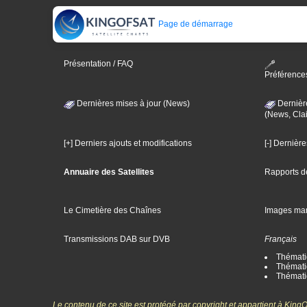
Page de démarrage
Présentation / FAQ
Préférence
Dernières mises à jour (News)
Dernièr
(News, Clai
[+] Derniers ajouts et modifications
[-] Dernièr
Annuaire des Satellites
Rapports d
Le Cimetière des Chaînes
Images ma
Transmissions DAB sur DVB
Français
Thématiq
Thématiq
Thémati
Le contenu de ce site est protégé par copyright et appartient à Kin