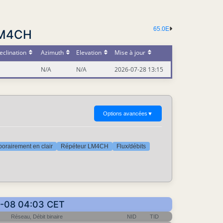
65.0E
LM4CH
eclination
Azimuth
Elevation
Mise à jour
N/A
N/A
2026-07-28 13:15
Options avancées
▼
orairement en clair
Répéteur LM4CH
Flux/débits
09-08 04:03 CET
Réseau, Débit binaire
NID
TID