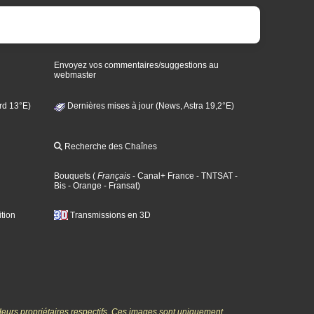
Envoyez vos commentaires/suggestions au
webmaster
rd 13°E)
Dernières mises à jour (News, Astra 19,2°E)
Recherche des Chaînes
Bouquets
(
Français
- Canal+ France
- TNTSAT
-
Bis
- Orange
- Fransat
)
tion
Transmissions en 3D
 leurs propriétaires respectifs. Ces images sont uniquement