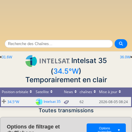
31.6W
36.0W
Intelsat 35
(
34.5°W
)
Temporairement en clair
Position orbitale
Satellite
News
chaînes
Mise à jour
Intelsat 35
34.5°W
62
2026-08-05 08:24
Toutes transmissions
Options de filtrage et
Options
▼
avancées