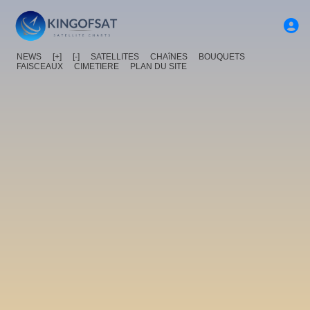
NEWS
[+]
[-]
SATELLITES
CHAîNES
BOUQUETS
FAISCEAUX
CIMETIERE
PLAN DU SITE