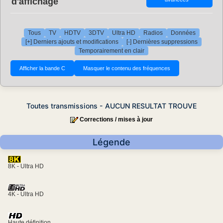
d'affichage
Tous
TV
HDTV
3DTV
Ultra HD
Radios
Données
[+] Derniers ajouts et modifications
[-] Dernières suppressions
Temporairement en clair
Toutes transmissions - AUCUN RESULTAT TROUVE
Corrections / mises à jour
Légende
8K - Ultra HD
4K - Ultra HD
Haute définition