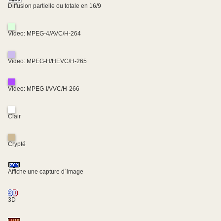
Diffusion partielle ou totale en 16/9
Video: MPEG-4/AVC/H-264
Video: MPEG-H/HEVC/H-265
Video: MPEG-I/VVC/H-266
Clair
Crypté
Affiche une capture d´image
3D