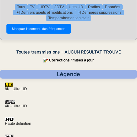
Tous
TV
HDTV
3DTV
Ultra HD
Radios
Données
[+] Derniers ajouts et modifications
[-] Dernières suppressions
Temporairement en clair
Toutes transmissions - AUCUN RESULTAT TROUVE
Corrections / mises à jour
Légende
8K - Ultra HD
4K - Ultra HD
Haute définition