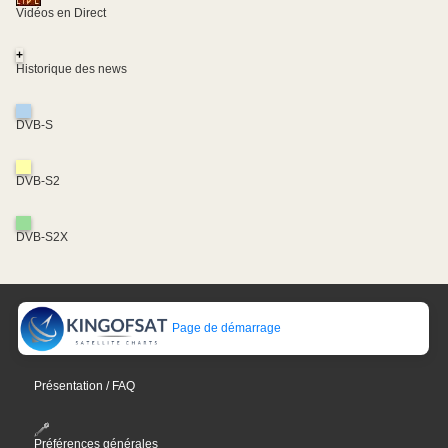
Vidéos en Direct
+
Historique des news
DVB-S
DVB-S2
DVB-S2X
Page de démarrage
Présentation / FAQ
Préférences générales