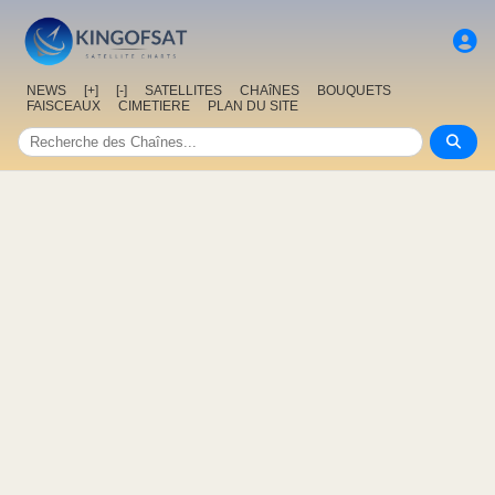
NEWS
[+]
[-]
SATELLITES
CHAîNES
BOUQUETS
FAISCEAUX
CIMETIERE
PLAN DU SITE