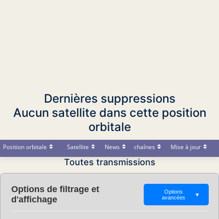
Dernières suppressions
Aucun satellite dans cette position
orbitale
Position orbitale
Satellite
News
chaînes
Mise à jour
Toutes transmissions
Options de filtrage et
Options
▼
d'affichage
avancées