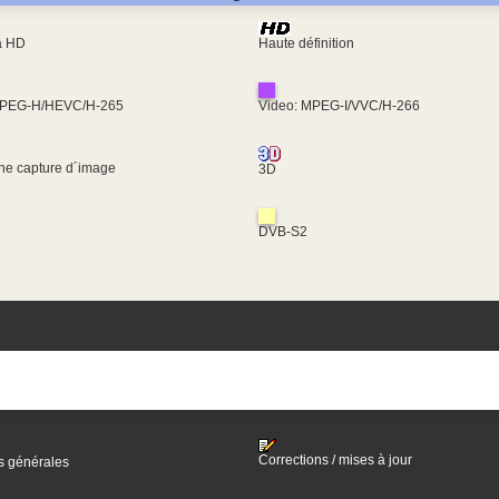
ra HD
Haute définition
MPEG-H/HEVC/H-265
Video: MPEG-I/VVC/H-266
une capture d´image
3D
DVB-S2
Corrections / mises à jour
s générales