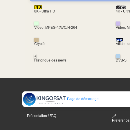
4K - Ult
8K - Ultra HD
Video: MPEG-4/AVC/H-264
Video: 
Crypté
Affiche 
+
Historique des news
DVB-S
Page de démarrage
Présentation / FAQ
Préférence