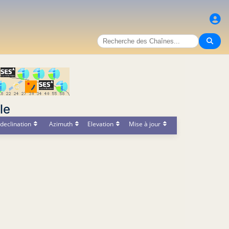
le
declination
Azimuth
Elevation
Mise à jour