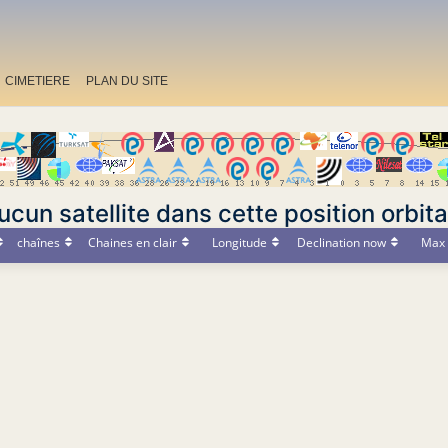
CIMETIERE
PLAN DU SITE
ucun satellite dans cette position orbita
chaînes
Chaines en clair
Longitude
Declination now
Max 