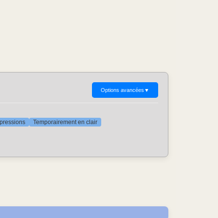
Options avancées
▼
ppressions
Temporairement en clair