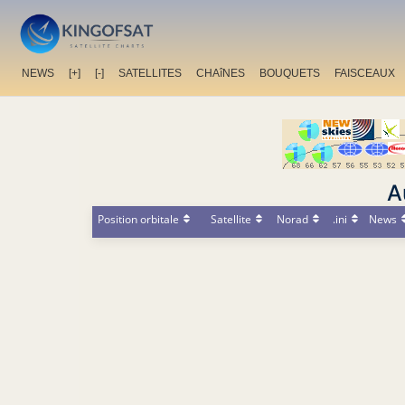
NEWS
[+]
[-]
SATELLITES
CHAîNES
BOUQUETS
FAISCEAUX
A
Position orbitale
Satellite
Norad
.ini
News