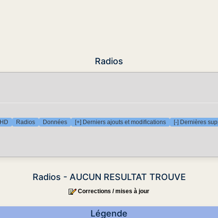
Radios
 HD
Radios
Données
[+] Derniers ajouts et modifications
[-] Dernières su
Radios - AUCUN RESULTAT TROUVE
Corrections / mises à jour
Légende