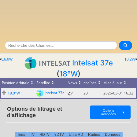
16.0W
18.2W
Intelsat 37e
(
18°W
)
Position orbitale
Satellite
News
chaînes
Mise à jour
Intelsat 37e
18.0°W
20
2026-03-01 16:32
Options de filtrage et
Options
▼
d'affichage
avancées
Tous
TV
HDTV
3DTV
Ultra HD
Radios
Données