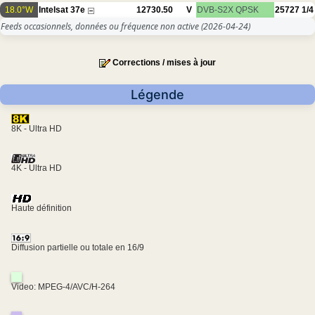
18.0°W
Intelsat 37e
12730.50
V
DVB-S2X
QPSK
25727
1/4
Feeds occasionnels, données ou fréquence non active
(2026-04-24)
Corrections / mises à jour
Légende
8K - Ultra HD
4K - Ultra HD
Haute définition
Diffusion partielle ou totale en 16/9
Video: MPEG-4/AVC/H-264