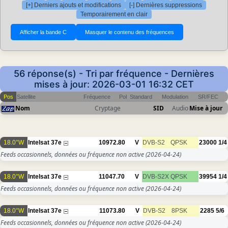
[+] Derniers ajouts et modifications
[-] Dernières suppressions
Temporairement en clair
56 réponse(s) - Tri par fréquence - Dernières
mises à jour: 2026-03-01 16:32 CET
Pos
Satellite
Fréquence
Pol
Standard
Modulation
SR/FEC
Nom
Cryptage
SID
Audio
Mise à jour
18.0°W
Intelsat 37e
10972.80
V
DVB-S2
QPSK
23000
1/4
Feeds occasionnels, données ou fréquence non active
(2026-04-24)
18.0°W
Intelsat 37e
11047.70
V
DVB-S2X
QPSK
39954
1/4
Feeds occasionnels, données ou fréquence non active
(2026-04-24)
18.0°W
Intelsat 37e
11073.80
V
DVB-S2
8PSK
2285
5/6
Feeds occasionnels, données ou fréquence non active
(2026-04-24)