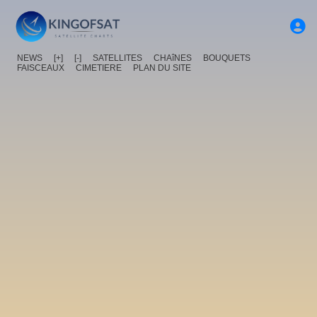
NEWS
[+]
[-]
SATELLITES
CHAîNES
BOUQUETS
FAISCEAUX
CIMETIERE
PLAN DU SITE