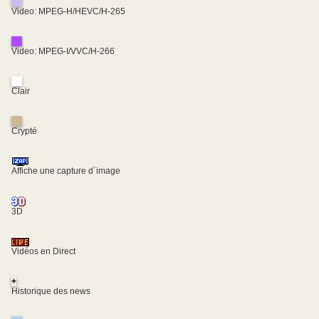
Video: MPEG-H/HEVC/H-265
Video: MPEG-I/VVC/H-266
Clair
Crypté
Affiche une capture d´image
3D
Vidéos en Direct
+
Historique des news