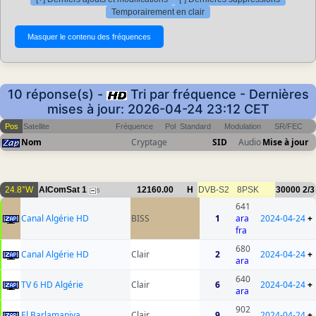
Temporairement en clair
10 réponse(s) -
Tri par fréquence - Dernières
mises à jour: 2026-04-24 23:12 CET
Pos
Satellite
Fréquence
Pol
Standard
Modulation
SR/FEC
Nom
Cryptage
SID
Audio
Mise à jour
24.8°W
AlComSat 1
12160.00
H
DVB-S2
8PSK
30000
2/3
5
641
Canal Algérie HD
BISS
1
ara
2024-04-24
+
fra
680
Canal Algérie HD
Clair
2
2024-04-24
+
ara
640
TV 6 HD Algérie
Clair
6
2024-04-24
+
ara
902
El Barlamaniya
Clair
9
2024-04-24
+