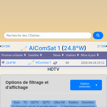
24.5W
AlComSat 1
(
24.8°W
)
27.5W
Position orbitale
Satellite
News
chaînes
Mise à jour
AlComSat 1
24.8°W
80
2026-04-24 23:12
HDTV
Options de filtrage et
Options
▼
d'affichage
avancées
Tous
TV
HDTV
3DTV
Ultra HD
Radios
Données
[+] Derniers ajouts et modifications
[-] Dernières suppressions