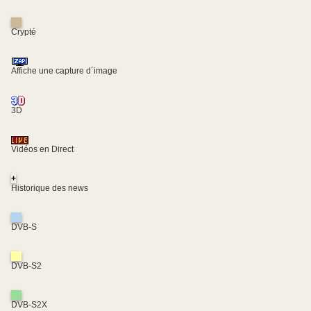
Crypté
Affiche une capture d´image
3D
Vidéos en Direct
+
Historique des news
DVB-S
DVB-S2
DVB-S2X