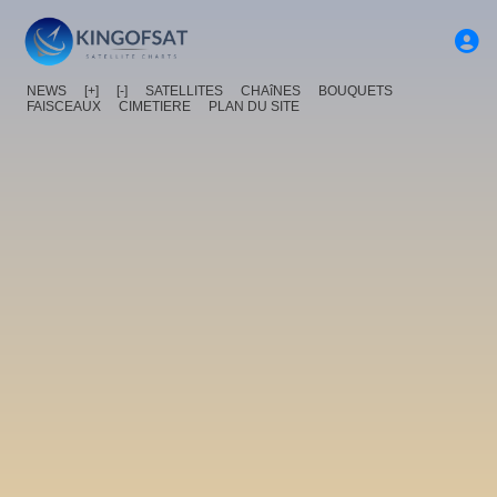
NEWS
[+]
[-]
SATELLITES
CHAîNES
BOUQUETS
FAISCEAUX
CIMETIERE
PLAN DU SITE