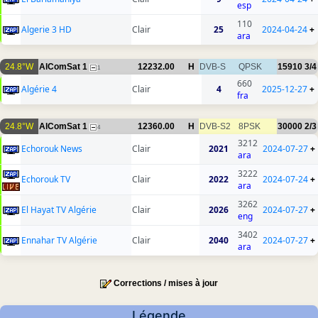
esp
110
Algerie 3 HD
Clair
25
2024-04-24
+
ara
24.8°W
AlComSat 1
12232.00
H
DVB-S
QPSK
15910
3/4
1
660
Algérie 4
Clair
4
2025-12-27
+
fra
24.8°W
AlComSat 1
12360.00
H
DVB-S2
8PSK
30000
2/3
4
3212
Echorouk News
Clair
2021
2024-07-27
+
ara
3222
Echorouk TV
Clair
2022
2024-07-24
+
ara
3262
El Hayat TV Algérie
Clair
2026
2024-07-27
+
eng
3402
Ennahar TV Algérie
Clair
2040
2024-07-27
+
ara
Corrections / mises à jour
Légende