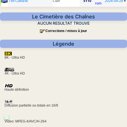
TVR Cultural
Clair
5110
2026-04-28
+
rom
Le Cimetière des Chaînes
AUCUN RESULTAT TROUVE
Corrections / mises à jour
Légende
8K - Ultra HD
4K - Ultra HD
Haute définition
Diffusion partielle ou totale en 16/9
Video: MPEG-4/AVC/H-264