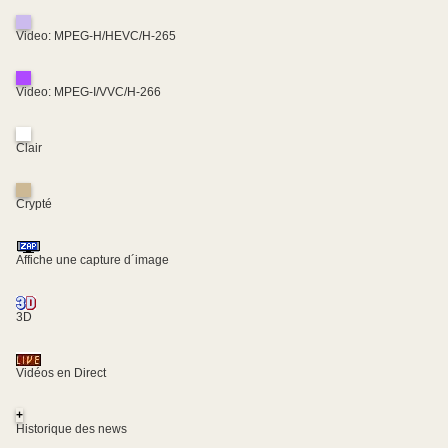
Video: MPEG-H/HEVC/H-265
Video: MPEG-I/VVC/H-266
Clair
Crypté
Affiche une capture d´image
3D
Vidéos en Direct
+
Historique des news