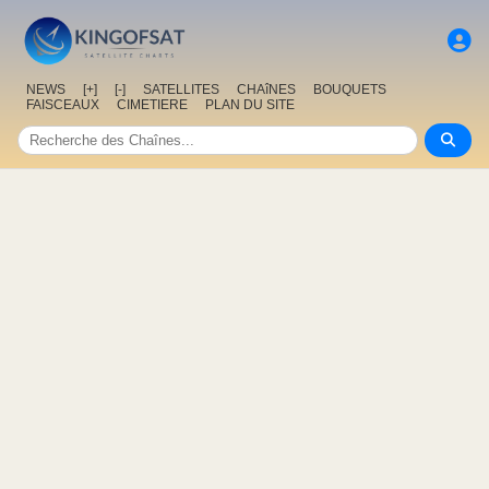
NEWS
[+]
[-]
SATELLITES
CHAîNES
BOUQUETS
FAISCEAUX
CIMETIERE
PLAN DU SITE