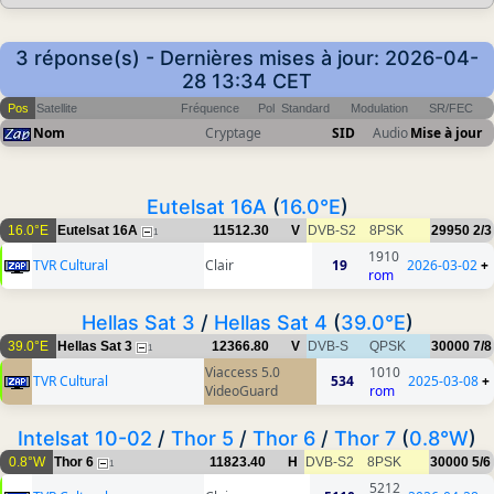
3 réponse(s) - Dernières mises à jour: 2026-04-
28 13:34 CET
Pos
Satellite
Fréquence
Pol
Standard
Modulation
SR/FEC
Nom
Cryptage
SID
Audio
Mise à jour
Eutelsat 16A
(
16.0°E
)
16.0°E
Eutelsat 16A
11512.30
V
DVB-S2
8PSK
29950
2/3
1
1910
TVR Cultural
Clair
19
2026-03-02
+
rom
Hellas Sat 3
/
Hellas Sat 4
(
39.0°E
)
39.0°E
Hellas Sat 3
12366.80
V
DVB-S
QPSK
30000
7/8
1
Viaccess 5.0
1010
TVR Cultural
534
2025-03-08
+
VideoGuard
rom
Intelsat 10-02
/
Thor 5
/
Thor 6
/
Thor 7
(
0.8°W
)
0.8°W
Thor 6
11823.40
H
DVB-S2
8PSK
30000
5/6
1
5212