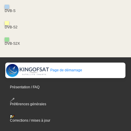
DVB-S
DVB-S2
DVB-S2X
Page de démarrage
Présentation / FAQ
Préférences générales
Corrections / mises à jour