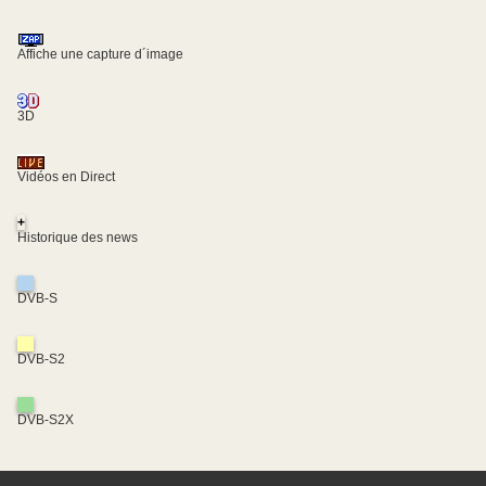
Affiche une capture d´image
3D
Vidéos en Direct
+
Historique des news
DVB-S
DVB-S2
DVB-S2X