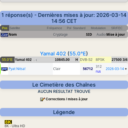
1 réponse(s) - Dernières mises à jour: 2026-03-14
14:56 CET
Pos
Satellite
Fréquence
Pol
Standard
Modulation
SR/FEC
Nom
Cryptage
SID
Audio
Mise à jour
Yamal 402
(
55.0°E
)
55.0°E
Yamal 402
10845.00
H
DVB-S2
8PSK
27500
3/4
1
312
Pyat Nitsa!
Clair
56712
2026-03-14
+
rus
Le Cimetière des Chaînes
AUCUN RESULTAT TROUVE
Corrections / mises à jour
Légende
8K - Ultra HD