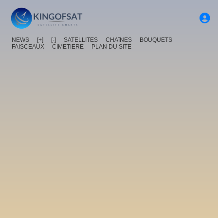
NEWS
[+]
[-]
SATELLITES
CHAîNES
BOUQUETS
FAISCEAUX
CIMETIERE
PLAN DU SITE