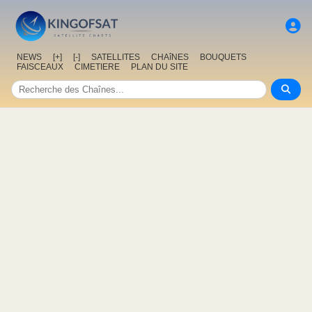
NEWS
[+]
[-]
SATELLITES
CHAîNES
BOUQUETS
FAISCEAUX
CIMETIERE
PLAN DU SITE