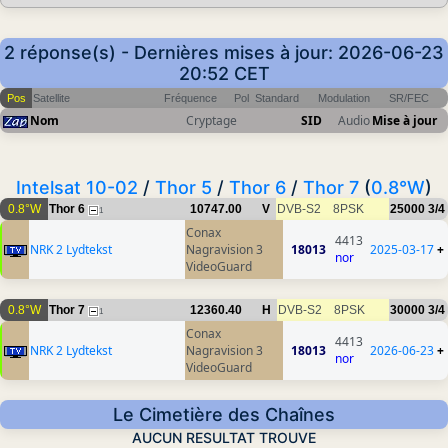
2 réponse(s) - Dernières mises à jour: 2026-06-23
20:52 CET
Pos
Satellite
Fréquence
Pol
Standard
Modulation
SR/FEC
Nom
Cryptage
SID
Audio
Mise à jour
Intelsat 10-02
/
Thor 5
/
Thor 6
/
Thor 7
(
0.8°W
)
0.8°W
Thor 6
10747.00
V
DVB-S2
8PSK
25000
3/4
1
Conax
4413
NRK 2 Lydtekst
Nagravision 3
18013
2025-03-17
+
nor
VideoGuard
0.8°W
Thor 7
12360.40
H
DVB-S2
8PSK
30000
3/4
1
Conax
4413
NRK 2 Lydtekst
Nagravision 3
18013
2026-06-23
+
nor
VideoGuard
Le Cimetière des Chaînes
AUCUN RESULTAT TROUVE