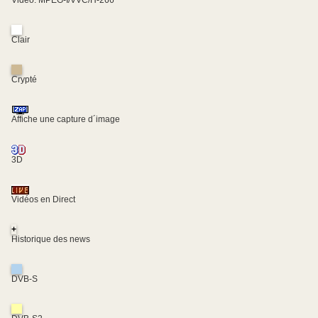
Video: MPEG-I/VVC/H-266
Clair
Crypté
Affiche une capture d´image
3D
Vidéos en Direct
+
Historique des news
DVB-S