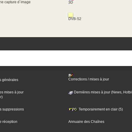
une capture d´image
3D
DVB-S2
Corrections / mises à jour
s générales
es mises à jour
Dernières mises à jour (News, Hotbi
r)
es suppressions
Temporairement en clair (5)
e réception
Annuaire des Chaînes