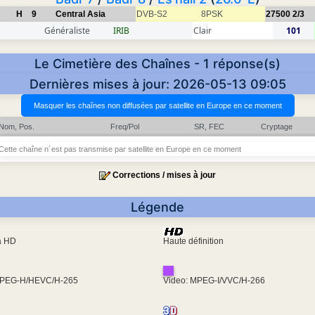
H
9
Central Asia
DVB-S2
8PSK
27500
2/3
Généraliste
IRIB
Clair
101
Le Cimetière des Chaînes - 1 réponse(s)
Dernières mises à jour: 2026-05-13 09:05
Nom, Pos.
Freq/Pol
SR, FEC
Cryptage
Cette chaîne n´est pas transmise par satellite en Europe en ce moment
Corrections / mises à jour
Légende
ra HD
Haute définition
MPEG-H/HEVC/H-265
Video: MPEG-I/VVC/H-266