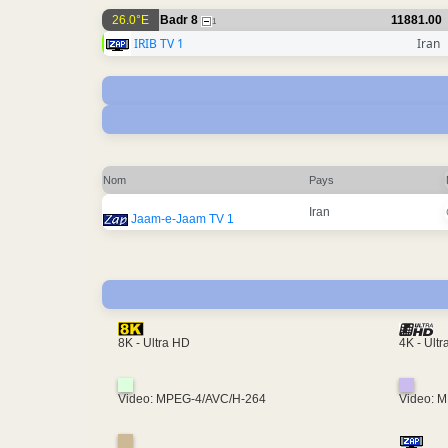
26.0°E
Badr 8
11881.00
1
IRIB TV 1
Iran
Nom
Pays
Iran
Jaam-e-Jaam TV 1
4K - Ult
8K - Ultra HD
Video: MPEG-4/AVC/H-264
Video: 