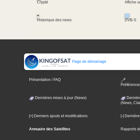
Crypté
Affiche 
+
Historique des news
DVB-S
Page de démarrage
Présentation / FAQ
Préférence
Dernières mises à jour (News)
Dernièr
(News, Clai
[+] Derniers ajouts et modifications
[-] Dernièr
Annuaire des Satellites
Rapports d