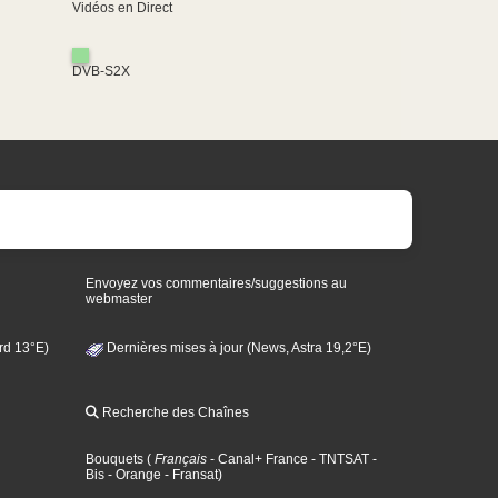
Vidéos en Direct
DVB-S2X
Envoyez vos commentaires/suggestions au
webmaster
rd 13°E)
Dernières mises à jour (News, Astra 19,2°E)
Recherche des Chaînes
Bouquets
(
Français
- Canal+ France
- TNTSAT
-
Bis
- Orange
- Fransat
)