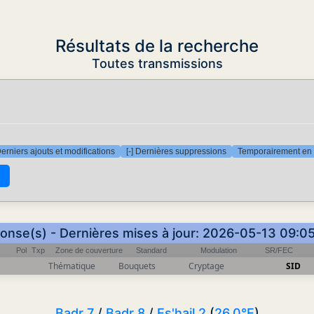
Résultats de la recherche
Toutes transmissions
Derniers ajouts et modifications
[-] Dernières suppressions
Temporairement en 
ponse(s) - Dernières mises à jour: 2026-05-13 09:0
Pol
Txp
Zone de couverture
Standard
Modulation
SR/FEC
Thématique
Bouquets
Cryptage
SID
Badr 7
/
Badr 8
/
Es'hail 2
(
26.0°E
)