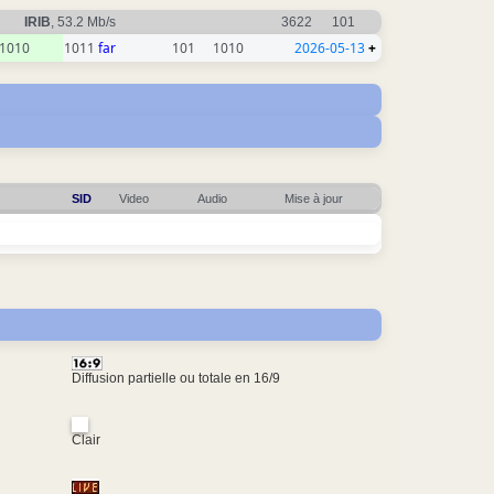
IRIB
, 53.2 Mb/s
3622
101
1010
1011
far
101
1010
2026-05-13
+
SID
Video
Audio
Mise à jour
Diffusion partielle ou totale en 16/9
Clair