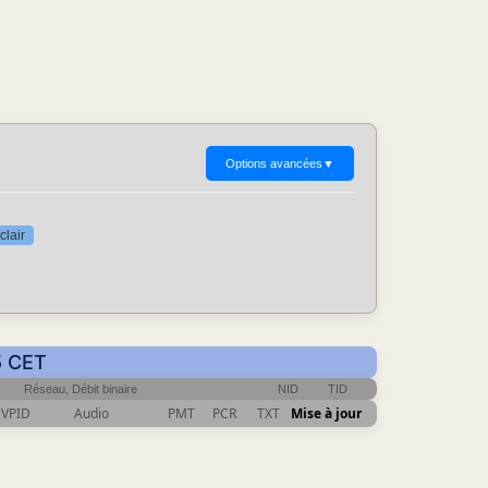
Options avancées
▼
clair
5 CET
Réseau, Débit binaire
NID
TID
VPID
Audio
PMT
PCR
TXT
Mise à jour