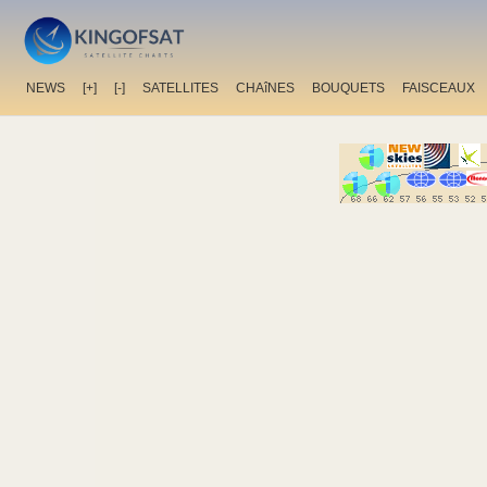
NEWS
[+]
[-]
SATELLITES
CHAîNES
BOUQUETS
FAISCEAUX