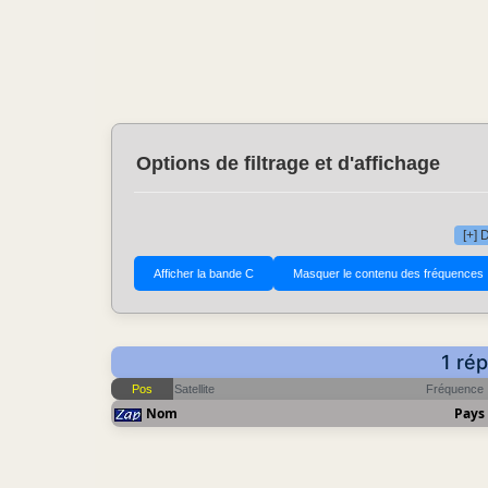
Options de filtrage et d'affichage
[+] 
1 ré
Pos
Satellite
Fréquence
Nom
Pays