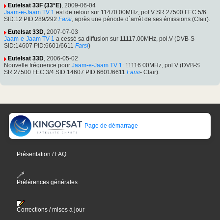
Eutelsat 33F (33°E)
, 2009-06-04
Jaam-e-Jaam TV 1
est de retour sur 11470.00MHz, pol.V SR:27500 FEC:5/6
SID:12 PID:289/292
Farsi
, après une période d´arrêt de ses émissions (Clair).
Eutelsat 33D
, 2007-07-03
Jaam-e-Jaam TV 1
a cessé sa diffusion sur 11117.00MHz, pol.V (DVB-S
SID:14607 PID:6601/6611
Farsi
)
Eutelsat 33D
, 2006-05-02
Nouvelle fréquence pour
Jaam-e-Jaam TV 1
: 11116.00MHz, pol.V (DVB-S
SR:27500 FEC:3/4 SID:14607 PID:6601/6611
Farsi
- Clair).
Page de démarrage
Présentation / FAQ
Préférences générales
Corrections / mises à jour