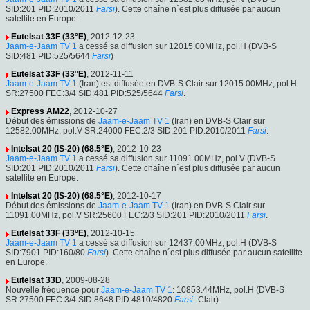
SID:201 PID:2010/2011
Farsi
). Cette chaîne n´est plus diffusée par aucun
satellite en Europe.
Eutelsat 33F (33°E)
, 2012-12-23
Jaam-e-Jaam TV 1
a cessé sa diffusion sur 12015.00MHz, pol.H (DVB-S
SID:481 PID:525/5644
Farsi
)
Eutelsat 33F (33°E)
, 2012-11-11
Jaam-e-Jaam TV 1
(Iran) est diffusée en DVB-S Clair sur 12015.00MHz, pol.H
SR:27500 FEC:3/4 SID:481 PID:525/5644
Farsi
.
Express AM22
, 2012-10-27
Début des émissions de
Jaam-e-Jaam TV 1
(Iran) en DVB-S Clair sur
12582.00MHz, pol.V SR:24000 FEC:2/3 SID:201 PID:2010/2011
Farsi
.
Intelsat 20 (IS-20) (68.5°E)
, 2012-10-23
Jaam-e-Jaam TV 1
a cessé sa diffusion sur 11091.00MHz, pol.V (DVB-S
SID:201 PID:2010/2011
Farsi
). Cette chaîne n´est plus diffusée par aucun
satellite en Europe.
Intelsat 20 (IS-20) (68.5°E)
, 2012-10-17
Début des émissions de
Jaam-e-Jaam TV 1
(Iran) en DVB-S Clair sur
11091.00MHz, pol.V SR:25600 FEC:2/3 SID:201 PID:2010/2011
Farsi
.
Eutelsat 33F (33°E)
, 2012-10-15
Jaam-e-Jaam TV 1
a cessé sa diffusion sur 12437.00MHz, pol.H (DVB-S
SID:7901 PID:160/80
Farsi
). Cette chaîne n´est plus diffusée par aucun satellite
en Europe.
Eutelsat 33D
, 2009-08-28
Nouvelle fréquence pour
Jaam-e-Jaam TV 1
: 10853.44MHz, pol.H (DVB-S
SR:27500 FEC:3/4 SID:8648 PID:4810/4820
Farsi
- Clair).