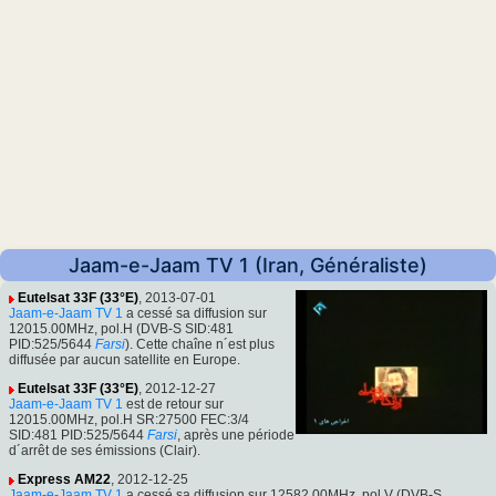
Jaam-e-Jaam TV 1 (Iran, Généraliste)
Eutelsat 33F (33°E)
, 2013-07-01
Jaam-e-Jaam TV 1
a cessé sa diffusion sur
12015.00MHz, pol.H (DVB-S SID:481
PID:525/5644
Farsi
). Cette chaîne n´est plus
diffusée par aucun satellite en Europe.
Eutelsat 33F (33°E)
, 2012-12-27
Jaam-e-Jaam TV 1
est de retour sur
12015.00MHz, pol.H SR:27500 FEC:3/4
SID:481 PID:525/5644
Farsi
, après une période
d´arrêt de ses émissions (Clair).
Express AM22
, 2012-12-25
Jaam-e-Jaam TV 1
a cessé sa diffusion sur 12582.00MHz, pol.V (DVB-S