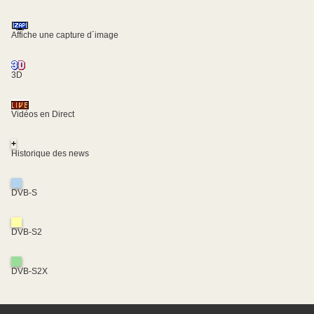
Affiche une capture d´image
3D
Vidéos en Direct
+
Historique des news
DVB-S
DVB-S2
DVB-S2X