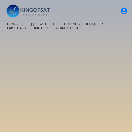
NEWS
[+]
[-]
SATELLITES
CHAîNES
BOUQUETS
FAISCEAUX
CIMETIERE
PLAN DU SITE