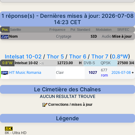
1 réponse(s) - Dernières mises à jour: 2026-07-08
14:23 CET
Pos
Satellite
Fréquence
Pol
Standard
Modulation
SR/FEC
Nom
Cryptage
SID
Audio
Mise à jour
Intelsat 10-02
/
Thor 5
/
Thor 6
/
Thor 7
(
0.8°W
)
0.8°W
Intelsat 10-02
12723.00
H
DVB-S
QPSK
27500
3/4
1
677
H!T Music Romania
Clair
1027
2026-07-08
+
rom
Le Cimetière des Chaînes
AUCUN RESULTAT TROUVE
Corrections / mises à jour
Légende
8K - Ultra HD