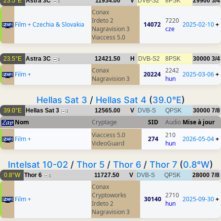
23.5°E
Astra 3C
11934.00
V
DVB-S2
8PSK
29900
3/4
1
Conax
Irdeto 2
7220
Film + Czechia & Slovakia
14072
2025-02-10
+
Nagravision 3
cze
Viaccess 5.0
23.5°E
Astra 3C
12421.50
H
DVB-S2
8PSK
30000
3/4
1
Conax
2242
Film +
20224
2025-03-06
+
Nagravision 3
hun
Hellas Sat 3
/
Hellas Sat 4
(
39.0°E
)
39.0°E
Hellas Sat 3
12565.00
V
DVB-S
QPSK
30000
7/8
1
Nom
Cryptage
SID
Audio
Mise à jour
Viaccess 5.0
210
Film +
274
2026-05-04
+
VideoGuard
hun
Intelsat 10-02
/
Thor 5
/
Thor 6
/
Thor 7
(
0.8°W
)
0.8°W
Thor 6
11727.50
V
DVB-S
QPSK
28000
7/8
1
Conax
Cryptoworks
2710
Film +
30140
2025-09-30
+
Irdeto 2
hun
Nagravision 3