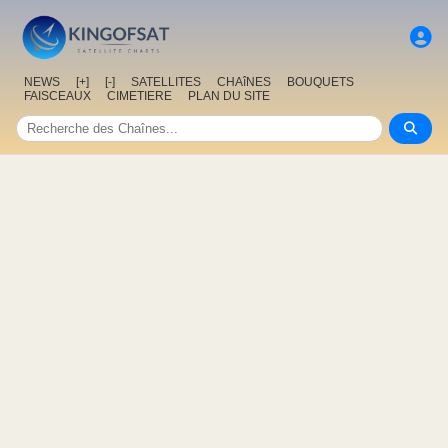
NEWS
[+]
[-]
SATELLITES
CHAîNES
BOUQUETS
FAISCEAUX
CIMETIERE
PLAN DU SITE