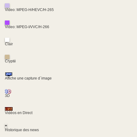
Video: MPEG-H/HEVC/H-265
Video: MPEG-I/VVC/H-266
Clair
Crypté
Affiche une capture d´image
3D
Vidéos en Direct
+
Historique des news