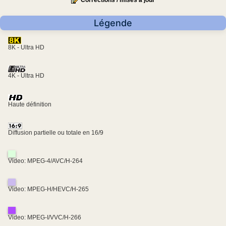
Corrections / mises à jour
Légende
8K - Ultra HD
4K - Ultra HD
Haute définition
Diffusion partielle ou totale en 16/9
Video: MPEG-4/AVC/H-264
Video: MPEG-H/HEVC/H-265
Video: MPEG-I/VVC/H-266