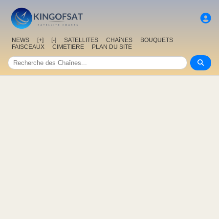
NEWS
[+]
[-]
SATELLITES
CHAîNES
BOUQUETS
FAISCEAUX
CIMETIERE
PLAN DU SITE