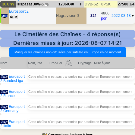
30.0°W
Hispasat 30W-5
12360.40
H
DVB-S2
8PSK
27500
3/4
1
Eurosport 2
4866
Nagravision 3
321
2022-08-13
+
por
Le Cimetière des Chaînes - 4 réponse(s)
Dernières mises à jour: 2026-08-07 14:21
SR,
Nom
Nom, Pos.
Freq/Pol
Cryptage
Mise à jour
FEC
Eurosport
Cette chaîne n´est pas transmise par satellite en Europe en ce moment
2 BundesLiga
Eurosport
Cette chaîne n´est pas transmise par satellite en Europe en ce moment
2 France
Eurosport
Cette chaîne n´est pas transmise par satellite en Europe en ce moment
2 Germany
Eurosport
Cette chaîne n´est pas transmise par satellite en Europe en ce moment
2 Italia