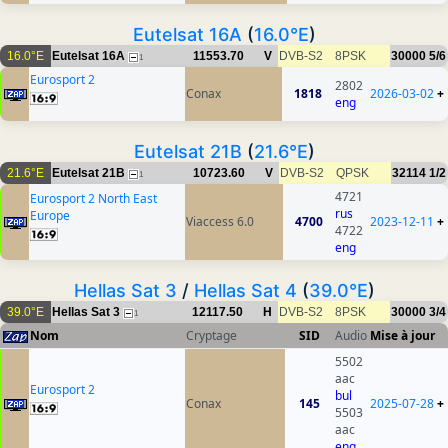
Eutelsat 16A
(
16.0°E
)
16.0°E
Eutelsat 16A
11553.70
V
DVB-S2
8PSK
30000
5/6
1
Eurosport 2
2802
Conax
1818
2026-03-02
+
eng
Eutelsat 21B
(
21.6°E
)
21.6°E
Eutelsat 21B
10723.60
V
DVB-S2
QPSK
32114
1/2
1
4721
Eurosport 2 North East
rus
Europe
Viaccess 6.0
4700
2023-12-11
+
4722
eng
Hellas Sat 3
/
Hellas Sat 4
(
39.0°E
)
39.0°E
Hellas Sat 3
12117.50
H
DVB-S2
8PSK
30000
3/4
1
Nom
Cryptage
SID
Audio
Mise à jour
5502
aac
Eurosport 2
bul
Conax
145
2025-07-28
+
5503
aac
eng