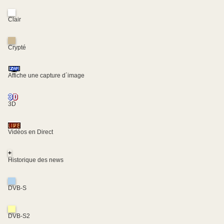
Clair
Crypté
Affiche une capture d´image
3D
Vidéos en Direct
+
Historique des news
DVB-S
DVB-S2